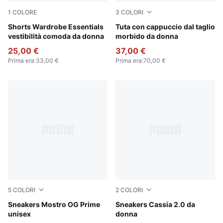
1
COLORE
3
COLORI
Puma Black
Shorts Wardrobe Essentials
Puma Black
Tuta con cappuccio dal taglio
vestibilità comoda da donna
morbido da donna
25,00 €
37,00 €
Prima era
:
33,00 €
Prima era
:
70,00 €
5
COLORI
2
COLORI
PUMA Black-PUMA Black
Sneakers Mostro OG Prime
PUMA White-PUMA Gold-PU
Sneakers Cassia 2.0 da
unisex
donna