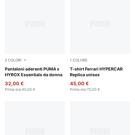
2
COLORI
1
COLORE
Puma Black
Pantaloni aderenti PUMA x
PUMA Red
T-shirt Ferrari HYPERCAR
HYROX Essentials da donna
Replica unisex
32,00 €
45,00 €
Prima era
:
45,00 €
Prima era
:
75,00 €