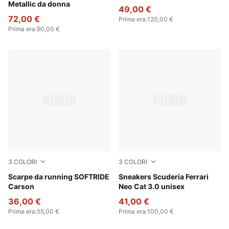
Metallic da donna
49,00 €
72,00 €
Prima era
:
120,00 €
Prima era
:
90,00 €
3
COLORI
3
COLORI
Puma Black-Puma Black-Puma White
Scarpe da running SOFTRIDE
PUMA White-PUMA Black
Sneakers Scuderia Ferrari
Carson
Neo Cat 3.0 unisex
36,00 €
41,00 €
Prima era
:
55,00 €
Prima era
:
100,00 €