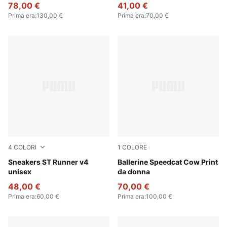
78,00 €
41,00 €
Prima era
:
130,00 €
Prima era
:
70,00 €
4
COLORI
1
COLORE
PUMA Black-Shadow Gray
Sneakers ST Runner v4
Chocolate Brown-Warm Whi
Ballerine Speedcat Cow Print
unisex
da donna
48,00 €
70,00 €
Prima era
:
60,00 €
Prima era
:
100,00 €