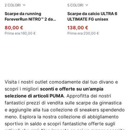
2
COLORI
5
COLORI
Vibrant Silver-Apple Spritz
Scarpe da running
Poison Pink-PUMA White-Su
Scarpe da calcio ULTRA 6
ForeverRun NITRO™ 2 da
ULTIMATE FG unisex
uomo
80,00 €
138,00 €
Prima era
:
160,00 €
Prima era
:
230,00 €
Visita i nostri outlet comodamente dal tuo divano e
scopri i migliori
sconti e offerte su un’ampia
selezione di articoli PUMA
. Approfitta dei nostri
fantastici prezzi di vendita sulle scarpe da ginnastica
e aggiungile alla tua collezione di sneakers spendendo
meno. Esplora la nostra collezione di abbigliamento
sportivo in saldo e scopri fantastiche offerte sugli