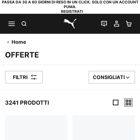
PASSA DA 30 A 60 GIORNI DI RESO IN UN CLICK. SOLO CON UN ACCOUNT
PUMA.
REGISTRATI
RICERCA
CHAT
IL MIO
CA
PUMA.com
Home
OFFERTE
FILTRI
CONSIGLIATI
ORDINA PER
3241 PRODOTTI
3241 Prodotti