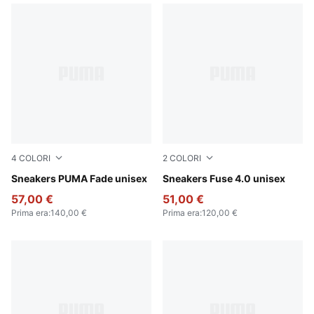
4
COLORI
2
COLORI
PUMA White-Speed Blue
Sneakers PUMA Fade unisex
PUMA Black-Cast Iron-Gum
Sneakers Fuse 4.0 unisex
57,00 €
51,00 €
Prima era
:
140,00 €
Prima era
:
120,00 €