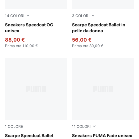
14
COLORI
3
COLORI
PUMA Black-PUMA White
Sneakers Speedcat OG
PUMA Black-PUMA White
Scarpe Speedcat Ballet in
unisex
pelle da donna
88,00 €
56,00 €
Prima era
:
110,00 €
Prima era
:
80,00 €
1
COLORE
11
COLORI
PUMA Silver-PUMA White
Scarpe Speedcat Ballet
PUMA Black-Cool Dark Gray
Sneakers PUMA Fade unisex