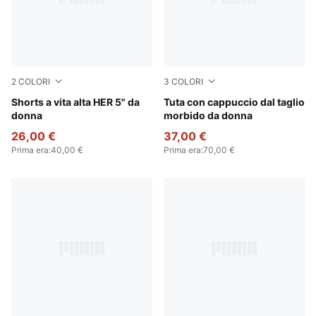
2
COLORI
3
COLORI
Puma Black
Shorts a vita alta HER 5" da
Alpine Snow
Tuta con cappuccio dal taglio
donna
morbido da donna
26,00 €
37,00 €
Prima era
:
40,00 €
Prima era
:
70,00 €