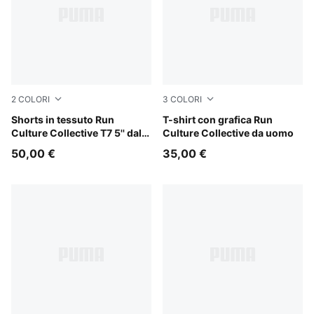
2
COLORI
3
COLORI
Puma Black
Shorts in tessuto Run
Chai Latte
T-shirt con grafica Run
Culture Collective T7 5'' dal
Culture Collective da uomo
taglio morbido da uomo
50,00 €
35,00 €