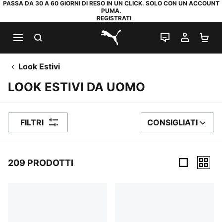
PASSA DA 30 A 60 GIORNI DI RESO IN UN CLICK. SOLO CON UN ACCOUNT
PUMA.
REGISTRATI
RICERCA
CHAT
IL MIO
CA
PUMA.com
Look Estivi
LOOK ESTIVI DA UOMO
FILTRI
CONSIGLIATI
ORDINA PER
209 PRODOTTI
209 Prodotti