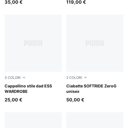
35,00 €
119,00 €
3
COLORI
2
COLORI
Créme De Mint-Washed Denim
Cappellino stile dad ESS
Soft Grass
Ciabatte SOFTRIDE ZeroG
WARDROBE
unisex
25,00 €
50,00 €