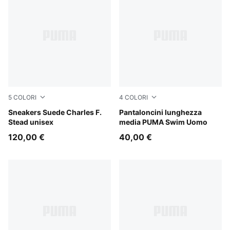
5
COLORI
4
COLORI
Pineapple Ice-Frosted Ivory
Sneakers Suede Charles F.
mint
Pantaloncini lunghezza
Stead unisex
media PUMA Swim Uomo
120,00 €
40,00 €