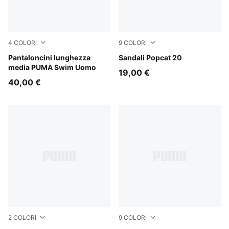
4
COLORI
9
COLORI
red
Pantaloncini lunghezza
Puma Black-Puma Black-Pu
Sandali Popcat 20
media PUMA Swim Uomo
19,00 €
40,00 €
2
COLORI
9
COLORI