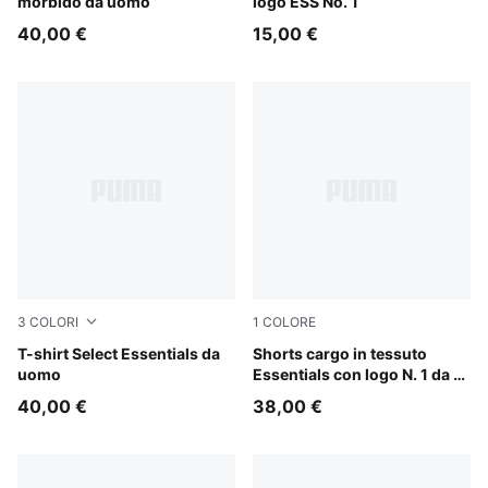
morbido da uomo
logo ESS No. 1
40,00 €
15,00 €
3
COLORI
1
COLORE
Medium Gray Heather
T-shirt Select Essentials da
Puma Black
Shorts cargo in tessuto
uomo
Essentials con logo N. 1 da 9"
da uomo
40,00 €
38,00 €