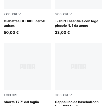
2
COLORI
6
COLORI
Warm White-Bright Papaya
Ciabatte SOFTRIDE ZeroG
Puma Black
T-shirt Essentials con logo
unisex
piccolo N. 1 da uomo
50,00 €
23,00 €
1
COLORE
9
COLORI
Inky Depths-Créme De Mint
Shorts T7 7” dal taglio
For All Time Red
Cappellino da baseball con