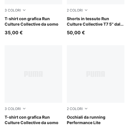
3
COLORI
2
COLORI
Puma Black
T-shirt con grafica Run
Chai Latte
Shorts in tessuto Run
Culture Collective da uomo
Culture Collective T7 5'' dal
taglio morbido da uomo
35,00 €
50,00 €
3
COLORI
2
COLORI
Créme De Mint
T-shirt con grafica Run
BLACK-BLACK-SMOKE
Occhiali da running
Culture Collective da uomo
Performance Lite