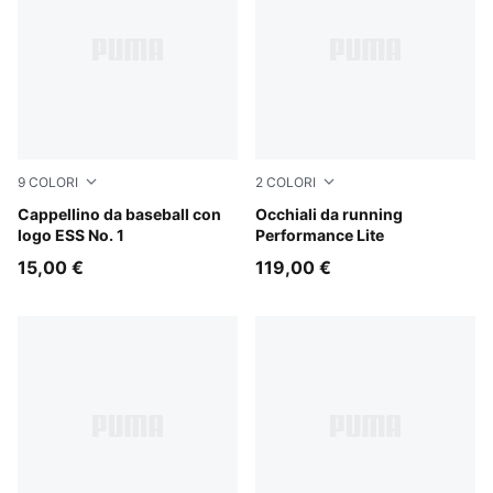
9
COLORI
2
COLORI
Pebble Gray
Cappellino da baseball con
BLACK-BLACK-GREEN
Occhiali da running
logo ESS No. 1
Performance Lite
15,00 €
119,00 €