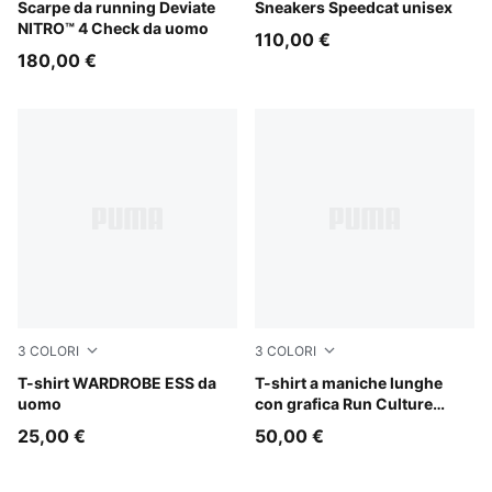
For All Time Red-PUMA White
Scarpe da running Deviate
Sea Illusion-PUMA Black
Sneakers Speedcat unisex
NITRO™ 4 Check da uomo
110,00 €
180,00 €
3
COLORI
3
COLORI
Midnight Petrol
T-shirt WARDROBE ESS da
Chai Latte
T-shirt a maniche lunghe
uomo
con grafica Run Culture
Collective da uomo
25,00 €
50,00 €