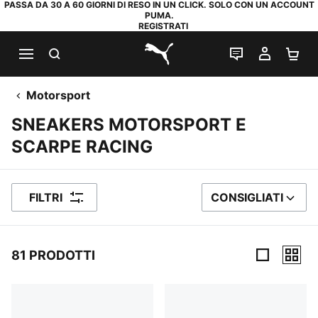
PASSA DA 30 A 60 GIORNI DI RESO IN UN CLICK. SOLO CON UN ACCOUNT
PUMA.
REGISTRATI
RICERCA
CHAT
IL MIO
CA
PUMA.com
Motorsport
SNEAKERS MOTORSPORT E
SCARPE RACING
FILTRI
CONSIGLIATI
ORDINA PER
81 PRODOTTI
81 Prodotti