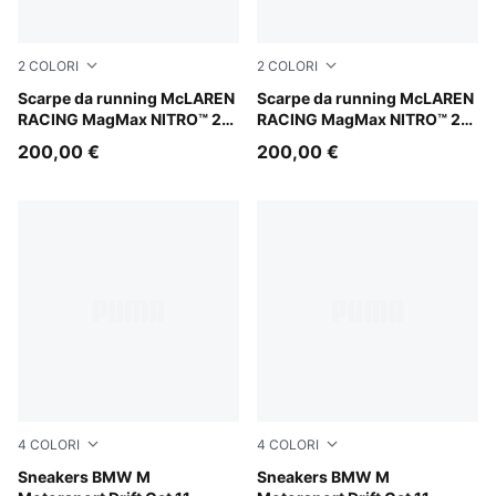
2
COLORI
2
COLORI
Papaya-Titan Black
Scarpe da running McLAREN
PUMA Black-Papaya
Scarpe da running McLAREN
RACING MagMax NITRO™ 2
RACING MagMax NITRO™ 2
da uomo
da uomo
200,00 €
200,00 €
4
COLORI
4
COLORI
PUMA White-PUMA Black
Sneakers BMW M
PUMA Black-PUMA White
Sneakers BMW M