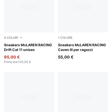
4
COLORI
1
COLORE
PUMA Black-Bright Papaya
Sneakers McLAREN RACING
Puma Black
Sneakers McLAREN RACING
Drift Cat 11 unisex
Caven III per ragazzi
95,00 €
55,00 €
Prima era
:
100,00 €