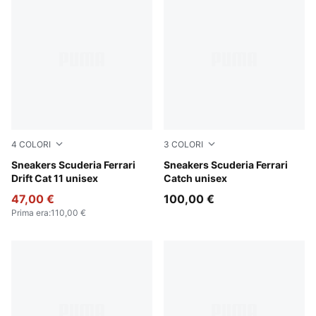
4
COLORI
3
COLORI
PUMA Black-Speed Yellow
Sneakers Scuderia Ferrari
PUMA White-PUMA White-R
Sneakers Scuderia Ferrari
Drift Cat 11 unisex
Catch unisex
47,00 €
100,00 €
Prima era
:
110,00 €