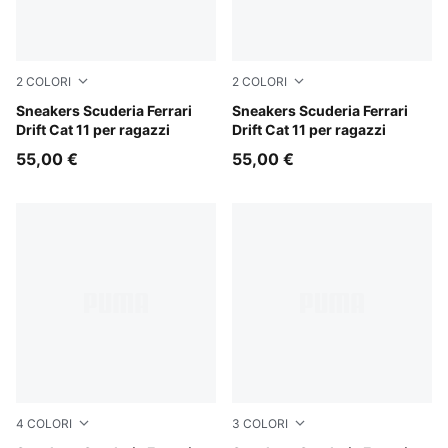
2
COLORI
2
COLORI
PUMA White-Rosso Corsa
Sneakers Scuderia Ferrari
PUMA Black-Rosso Corsa
Sneakers Scuderia Ferrari
Drift Cat 11 per ragazzi
Drift Cat 11 per ragazzi
55,00 €
55,00 €
4
COLORI
3
COLORI