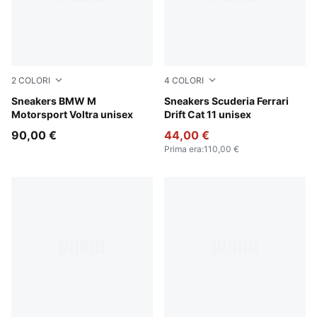
2
COLORI
4
COLORI
Puma White
Sneakers BMW M
Rosso Corsa-PUMA Black
Sneakers Scuderia Ferrari
Motorsport Voltra unisex
Drift Cat 11 unisex
90,00 €
44,00 €
Prima era
:
110,00 €