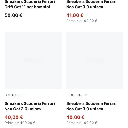
PUMA White-Rosso Corsa
Sneakers Scuderia Ferrari
PUMA White-PUMA Black
Sneakers Scuderia Ferrari
Drift Cat 11 per bambini
Neo Cat 3.0 unisex
50,00 €
41,00 €
Prima era
:
100,00 €
3
COLORI
3
COLORI
Rosso Corsa-Rosso Corsa
Sneakers Scuderia Ferrari
PUMA Black-Puma Aged Silv
Sneakers Scuderia Ferrari
Neo Cat 3.0 unisex
Neo Cat 3.0 unisex
40,00 €
40,00 €
Prima era
:
100,00 €
Prima era
:
100,00 €