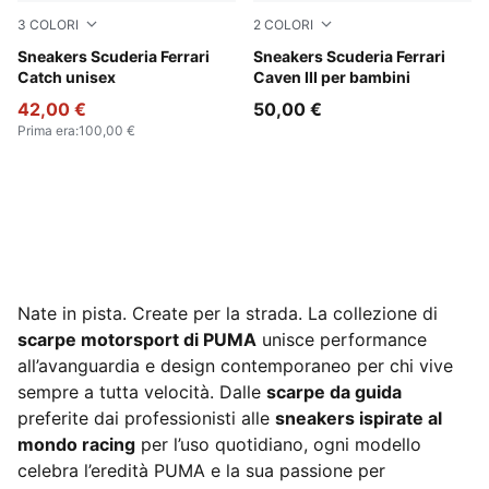
3
COLORI
2
COLORI
PUMA Black-PUMA White
Sneakers Scuderia Ferrari
PUMA White-PUMA White-R
Sneakers Scuderia Ferrari
Catch unisex
Caven III per bambini
42,00 €
50,00 €
Prima era
:
100,00 €
Nate in pista. Create per la strada. La collezione di
scarpe motorsport di PUMA
unisce performance
all’avanguardia e design contemporaneo per chi vive
sempre a tutta velocità. Dalle
scarpe da guida
preferite dai professionisti alle
sneakers ispirate al
mondo racing
per l’uso quotidiano, ogni modello
celebra l’eredità PUMA e la sua passione per