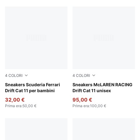
4
COLORI
4
COLORI
PUMA Black-Speed Yellow
Sneakers Scuderia Ferrari
PUMA White-Bright Papaya
Sneakers McLAREN RACING
Drift Cat 11 per bambini
Drift Cat 11 unisex
32,00 €
95,00 €
Prima era
:
50,00 €
Prima era
:
100,00 €