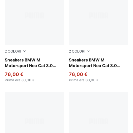
2
COLORI
2
COLORI
PUMA Black-PUMA Silver
Sneakers BMW M
PUMA White-PUMA Silver
Sneakers BMW M
Motorsport Neo Cat 3.0
Motorsport Neo Cat 3.0
unisex
unisex
76,00 €
76,00 €
Prima era
:
80,00 €
Prima era
:
80,00 €