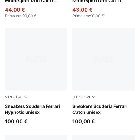
Motorsport Drift Cat 11
Motorsport Drift Cat 11
unisex
unisex
44,00 €
43,00 €
Prima era
:
90,00 €
Prima era
:
90,00 €
2
COLORI
3
COLORI
Rosso Corsa-PUMA White
Sneakers Scuderia Ferrari
PUMA Black-Rosso Corsa
Sneakers Scuderia Ferrari
Hypnotic unisex
Catch unisex
100,00 €
100,00 €