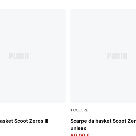
1
COLORE
Seafoam
Lucite-For All Time Red
asket Scoot Zeros III
Scarpe da basket Scoot Zero
unisex
80,00 €