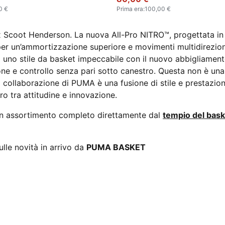
0 €
Prima era
:
100,00 €
 Scoot Henderson. La nuova All-Pro NITRO™, progettata in 
r un’ammortizzazione superiore e movimenti multidireziona
gia uno stile da basket impeccabile con il nuovo abbigliame
zione e controllo senza pari sotto canestro. Questa non è u
ima collaborazione di PUMA è una fusione di stile e prestazion
o tra attitudine e innovazione.
 un assortimento completo direttamente dal
tempio del bask
lle novità in arrivo da
PUMA BASKET