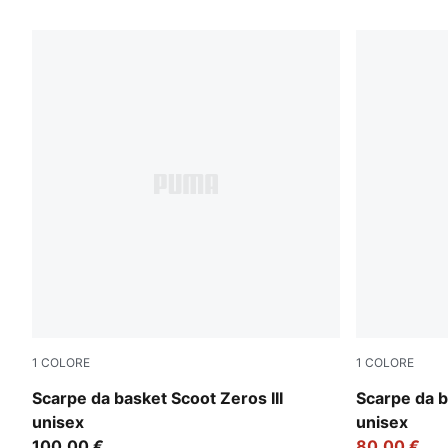
3 Prodotti
1
COLORE
1
COLORE
Puma White
Baltic Sea-
Scarpe da basket Scoot Zeros III
Scarpe da b
unisex
unisex
100,00 €
80,00 €