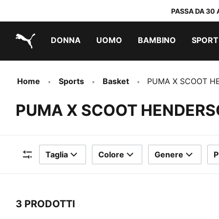
PASSA DA 30 
DONNA
UOMO
BAMBINO
SPORT
PUMA.com
PUMA x TRANSFORMERS
PUMA x DORA THE EXPLORER
Scarpe facili da indossare
Abbigliamento a meno di 40 €
Home
Sports
Basket
PUMA X SCOOT H
PUMA X SCOOT HENDER
Taglia
Colore
Genere
P
Filtri
3 PRODOTTI