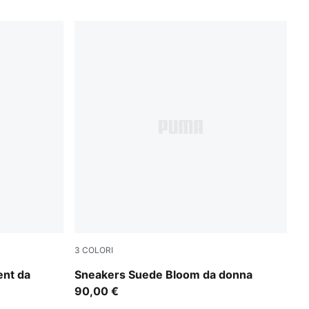
3
COLORI
Frosted Ivory-Silver Fog
ent da
Sneakers Suede Bloom da donna
90,00 €