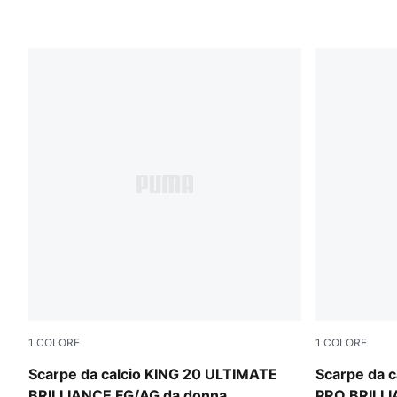
1
COLORE
1
COLORE
PUMA White-Ultra Orange-Pink Alert-Light Aqua
PUMA White-
Scarpe da calcio KING 20 ULTIMATE
Scarpe da 
BRILLIANCE FG/AG da donna
PRO BRILLI