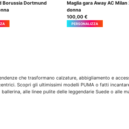
mer-Yellow Alert
PUMA White-Victory Gold
rd Borussia Dortmund
Maglia gara Away AC Milan
onna
donna
100,00 €
ZZA
PERSONALIZZA
enze che trasformano calzature, abbigliamento e accessori 
rici. Scopri gli ultimissimi modelli PUMA o fatti incantare 
a ballerina, alle linee pulite delle leggendarie Suede o alle 