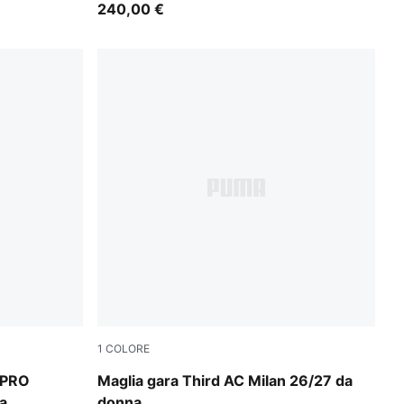
240,00 €
1
COLORE
nk Alert-Light Aqua
Flat Dark Gray-Glowing Red
 PRO
Maglia gara Third AC Milan 26/27 da
a
donna