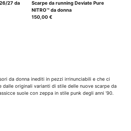
Misty Pink
 26/27 da
Scarpe da running Deviate Pure
NITRO™ da donna
150,00 €
da donna inediti in pezzi irrinunciabili e che ci
dalle originali varianti di stile delle nuove scarpe da
massicce suole con zeppa in stile punk degli anni ‘90.