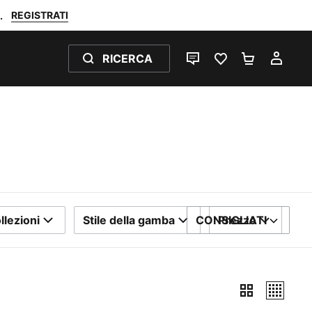
REGISTRATI
.
RICERCA
CHAT
PREFERITI 0
CARRELL
IL M
llezioni
Stile della gamba
CONSIGLIATI
Prezzo
ORDINA PER