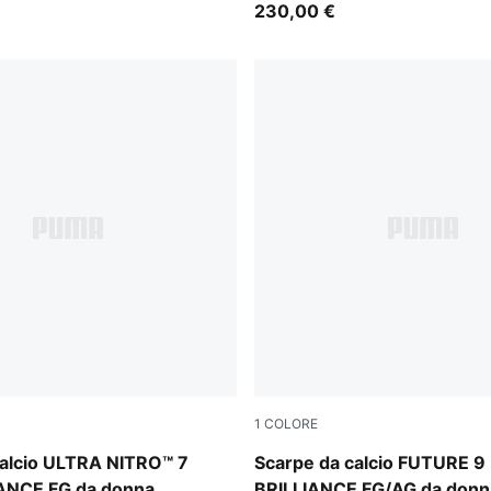
230,00 €
1
COLORE
Ultra Orange-Pink Alert-Light Aqua
PUMA White-Ultra Orange-Pi
calcio ULTRA NITRO™ 7
Scarpe da calcio FUTURE 9
ANCE FG da donna
BRILLIANCE FG/AG da donn