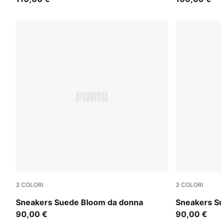
3
COLORI
3
COLORI
Misty Pink-Powder Pink
PUMA Black
Sneakers Suede Bloom da donna
Sneakers S
90,00 €
90,00 €