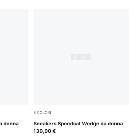
3
COLORI
e
Buttercream-Gum
da donna
Sneakers Speedcat Wedge da donna
130,00 €