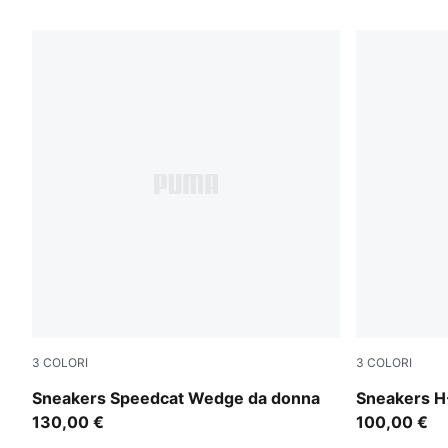
264 Prodotti
3
COLORI
3
COLORI
Cool Light Gray-Gum
Sage Glow-
Sneakers Speedcat Wedge da donna
Sneakers H-
130,00 €
100,00 €