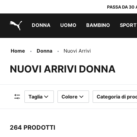
PASSA DA 30 
DONNA
UOMO
BAMBINO
SPORT
PUMA.com
PUMA x TRANSFORMERS
PUMA x DORA THE EXPLORER
Scarpe facili da indossare
Abbigliamento a meno di 40 €
Home
Donna
Nuovi Arrivi
NUOVI ARRIVI DONNA
Taglia
Colore
Categoria di pro
Filtri
264 PRODOTTI