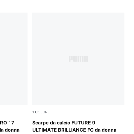
1
COLORE
nk Alert-Light Aqua
PUMA White-Ultra Orange-Pink Alert-Light 
TRO™ 7
Scarpe da calcio FUTURE 9
da donna
ULTIMATE BRILLIANCE FG da donna