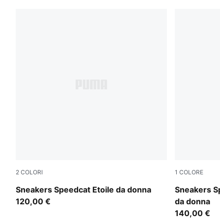
2
COLORI
1
COLORE
Buttercream-Gum
PUMA Silver
Sneakers Speedcat Etoile da donna
Sneakers S
120,00 €
da donna
140,00 €