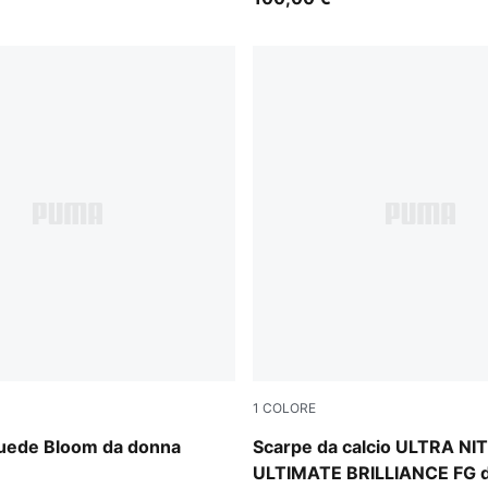
1
COLORE
-Slate Sky
PUMA White-Ultra Orange-Pi
uede Bloom da donna
Scarpe da calcio ULTRA NI
ULTIMATE BRILLIANCE FG 