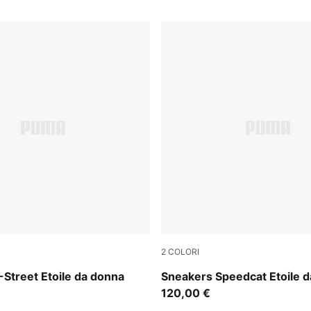
2
COLORI
Warm White
Misty Pink-Chocolate Fondu
Street Etoile da donna
Sneakers Speedcat Etoile 
120,00 €