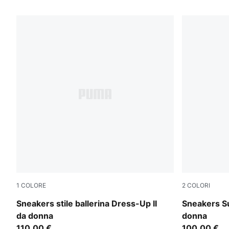
1
COLORE
2
COLORI
Glacial Gray-PUMA Black
PUMA White
Sneakers stile ballerina Dress-Up II
Sneakers S
da donna
donna
110,00 €
100,00 €