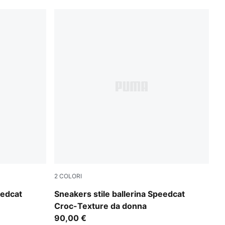
2
COLORI
Inky Depths-PUMA Black
eedcat
Sneakers stile ballerina Speedcat
Croc-Texture da donna
90,00 €