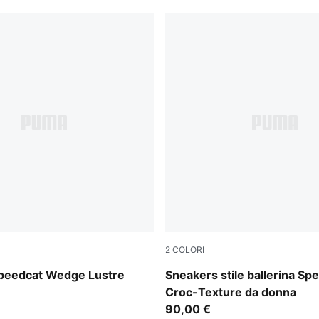
2
COLORI
-Vapor Gray
PUMA Olive-PUMA Black
peedcat Wedge Lustre
Sneakers stile ballerina Sp
Croc-Texture da donna
90,00 €