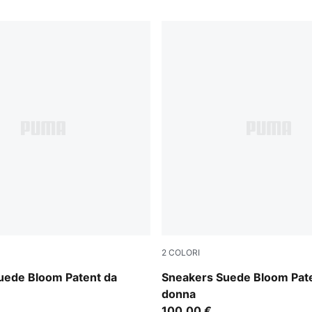
2
COLORI
-Feather Gray
PUMA Black-PUMA White
uede Bloom Patent da
Sneakers Suede Bloom Pat
donna
100,00 €