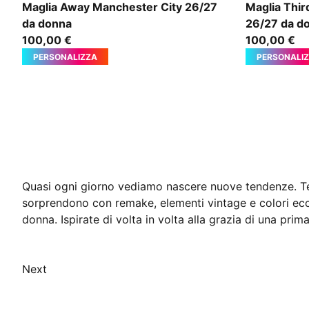
PUMA Black-Flaxen
Purple Glim
Maglia Away Manchester City 26/27
Maglia Thi
da donna
26/27 da d
100,00 €
100,00 €
PERSONALIZZA
PERSONALI
Quasi ogni giorno vediamo nascere nuove tendenze. Tend
sorprendono con remake, elementi vintage e colori eccent
donna. Ispirate di volta in volta alla grazia di una prim
Next