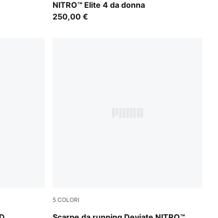
NITRO™ Elite 4 da donna
250,00 €
5
COLORI
Ultra Red-Inky Depths-PUMA White
WD
Scarpe da running Deviate NITRO™