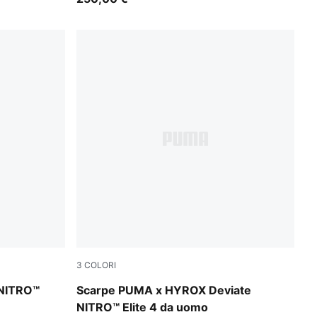
3
COLORI
Ultra Red
Intense Mint-Light Lavender
 NITRO™
Scarpe PUMA x HYROX Deviate
NITRO™ Elite 4 da uomo