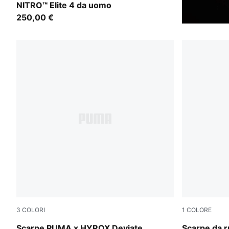
NITRO™ Elite 4 da uomo
250,00 €
3
COLORI
1
COLORE
PUMA Black-Vibrant Yellow
Light Laven
Scarpe PUMA x HYROX Deviate
Scarpe da 