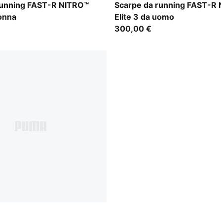
nky Depths-PUMA White
PUMA White-Chambray Blue
running FAST-R NITRO™
Scarpe da running FAST-R
donna
Elite 3 da uomo
300,00 €