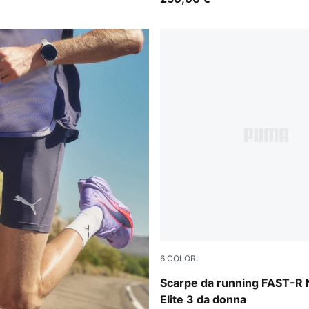
6
COLORI
Light Lavender-Inky Depths-
Scarpe da running FAST-R
Elite 3 da donna