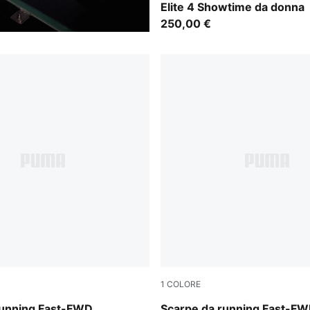
Elite 4 Showtime da donna
250,00 €
1
COLORE
der-Ultra Red
Light Lavender-Ultra Red
running Fast-FWD
Scarpe da running Fast-F