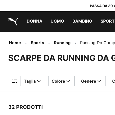
PASSA DA 30 
DONNA
UOMO
BAMBINO
SPORT
PUMA.com
PUMA x TRANSFORMERS
PUMA x DORA THE EXPLORER
Scarpe facili da indossare
Abbigliamento a meno di 40 €
Home
Sports
Running
Running Da Comp
SCARPE DA RUNNING DA 
Taglia
Colore
Genere
C
Filtri
32 PRODOTTI