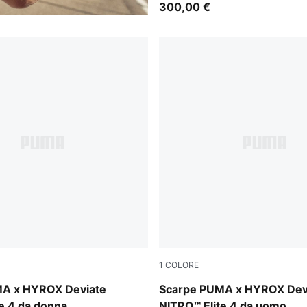
300,00 €
1
COLORE
lectric Orchid-Deep Plum
Pure Pink-Electric Orchid-D
A x HYROX Deviate
Scarpe PUMA x HYROX Dev
e 4 da donna
NITRO™ Elite 4 da uomo