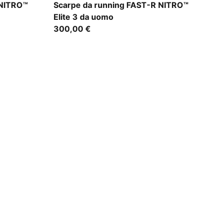
Ultra Red-Inky Depths
 NITRO™
Scarpe da running FAST-R NITRO™
Elite 3 da uomo
300,00 €