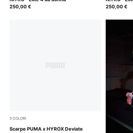
250,00 €
250,00 €
3
COLORI
PUMA Black-Vibrant Yellow
Scarpe PUMA x HYROX Deviate