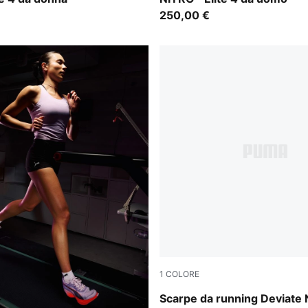
250,00 €
1
COLORE
Poison Pink-Yellow Alert-Br
Scarpe da running Deviate