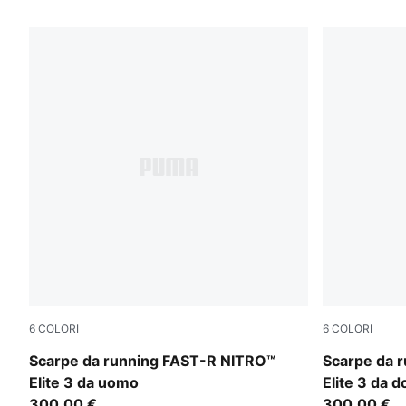
32 Prodotti
6
COLORI
6
COLORI
PUMA Black-Ultra Red
PUMA Black
Scarpe da running FAST-R NITRO™
Scarpe da 
Elite 3 da uomo
Elite 3 da 
300,00 €
300,00 €