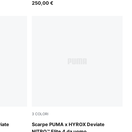
250,00 €
3
COLORI
eep Plum
PUMA White-PUMA Black
iate
Scarpe PUMA x HYROX Deviate
NITRO™ Elite 4 da uomo