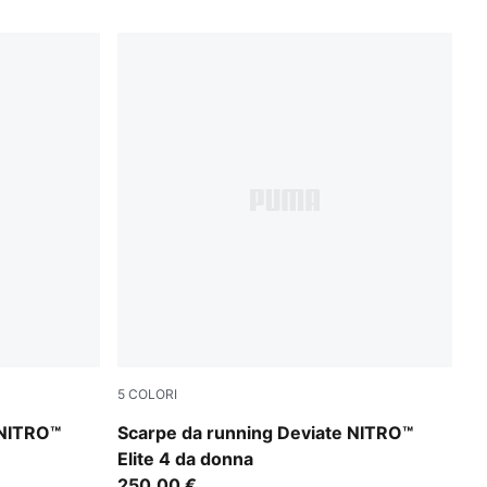
5
COLORI
ky Depths
Light Lavender-Ultra Red-Inky Depths
 NITRO™
Scarpe da running Deviate NITRO™
Elite 4 da donna
250,00 €