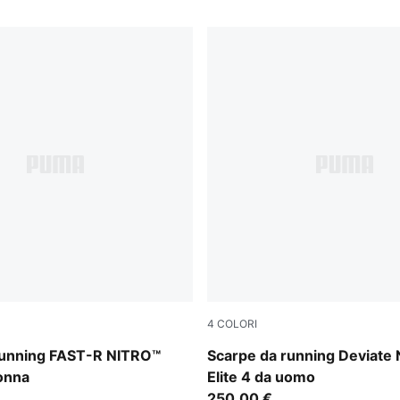
4
COLORI
-Light Lavender
Light Lavender-Ultra Red-In
running FAST-R NITRO™
Scarpe da running Deviate
donna
Elite 4 da uomo
250,00 €