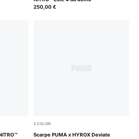
250,00 €
3
COLORI
ight Aqua-Sun Stream
PUMA White-PUMA Black
 NITRO™
Scarpe PUMA x HYROX Deviate