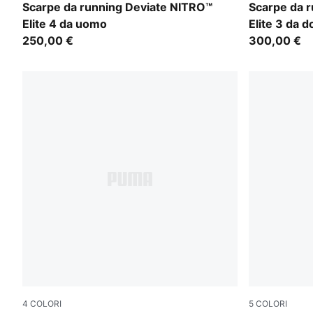
Ultra Red-Inky Depths-PUMA White
Ultra Red-I
Scarpe da running Deviate NITRO™
Scarpe da 
Elite 4 da uomo
Elite 3 da 
250,00 €
300,00 €
4
COLORI
5
COLORI