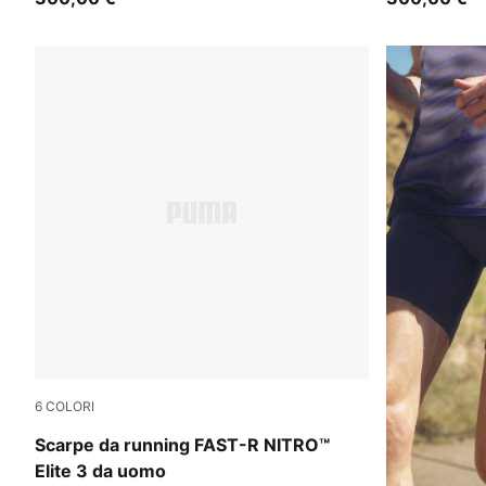
6
COLORI
Light Lavender-Ultra Red
Scarpe da running FAST-R NITRO™
Elite 3 da uomo