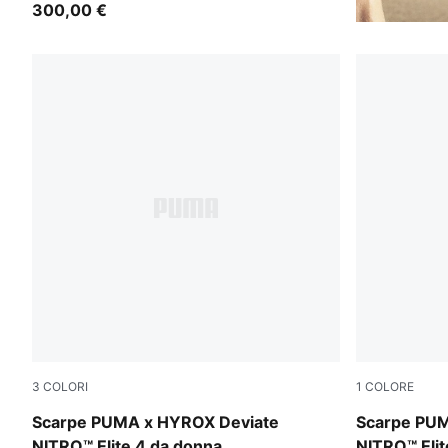
300,00 €
3
COLORI
1
COLORE
Intense Mint-Light Lavender
Pure Pink-E
Scarpe PUMA x HYROX Deviate
Scarpe PUM
NITRO™ Elite 4 da donna
NITRO™ Elit