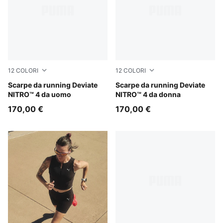
12
COLORI
12
COLORI
Ultra Red-PUMA Silver
Scarpe da running Deviate
Ultra Red-PUMA Silver
Scarpe da running Deviate
NITRO™ 4 da uomo
NITRO™ 4 da donna
170,00 €
170,00 €