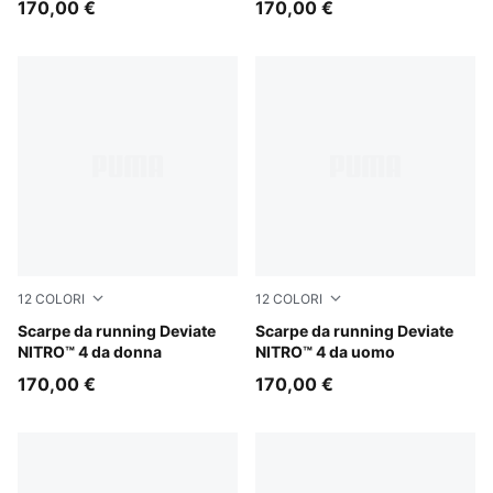
170,00 €
170,00 €
12
COLORI
12
COLORI
Light Lavender-Inky Depths
Scarpe da running Deviate
PUMA White-Ultra Red
Scarpe da running Deviate
NITRO™ 4 da donna
NITRO™ 4 da uomo
170,00 €
170,00 €