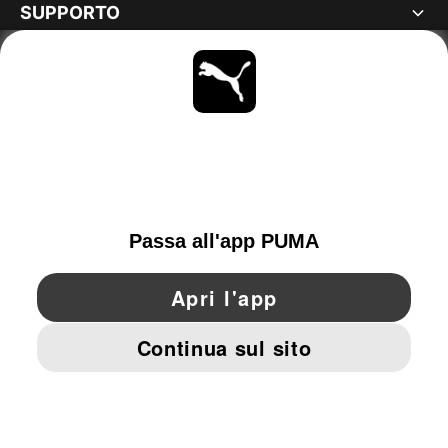
SUPPORTO
MAGGIORI INFORMAZIONI
OTTIENI TUTTI GLI AGGIORNAMENTI
SCOPRI ORA
ITALY
YouTube
Twitter
Pinterest
Instagram
Facebo
© PUMA EUROPE GMBH, 2026. TUTTI I DIRITTI RISERVATI
DATI AZIENDALI E LEGALI