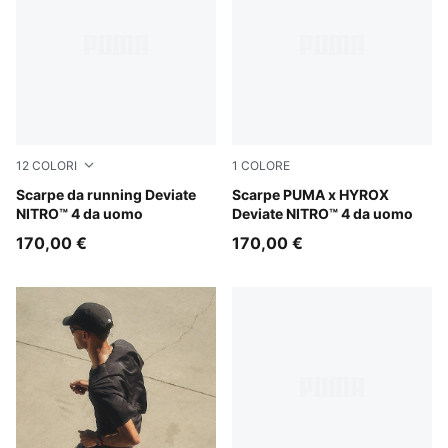
12
COLORI
1
COLORE
Apple Spritz-Lux Lime
Scarpe da running Deviate
PUMA White-Electric Orchid
Scarpe PUMA x HYROX
NITRO™ 4 da uomo
Deviate NITRO™ 4 da uomo
170,00 €
170,00 €