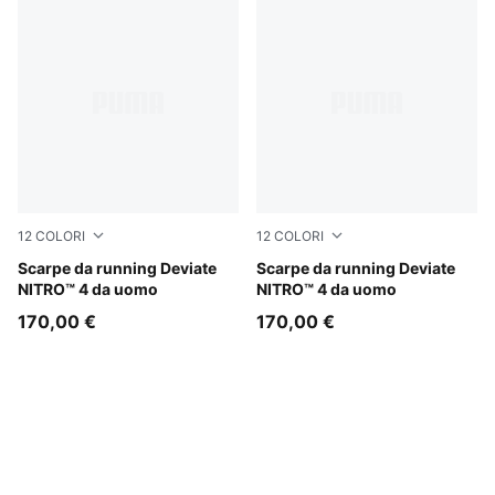
12
COLORI
12
COLORI
PUMA Black-Ultra Red
Scarpe da running Deviate
PUMA White-Feather Gray
Scarpe da running Deviate
NITRO™ 4 da uomo
NITRO™ 4 da uomo
170,00 €
170,00 €