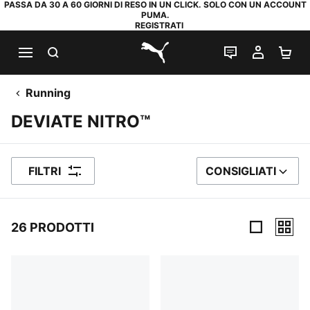
PASSA DA 30 A 60 GIORNI DI RESO IN UN CLICK. SOLO CON UN ACCOUNT
PUMA.
REGISTRATI
RICERCA
CHAT
IL MIO
CA
PUMA.com
Running
DEVIATE NITRO™
FILTRI
CONSIGLIATI
ORDINA PER
26 PRODOTTI
26 Prodotti