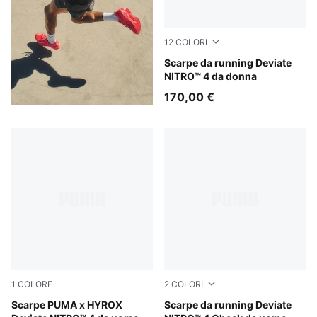
12
COLORI
Buttercream-Inky Depths
Scarpe da running Deviate
NITRO™ 4 da donna
170,00 €
1
COLORE
2
COLORI
Intense Mint-Light Lavender
Scarpe PUMA x HYROX
Royal Sapphire-PUMA White
Scarpe da running Deviate