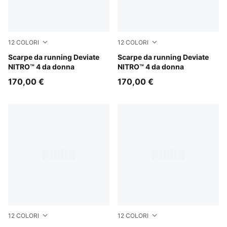
12
COLORI
12
COLORI
PUMA White-Light Lavender
Scarpe da running Deviate
Fresh Water-Nitro Blue
Scarpe da running Deviate
NITRO™ 4 da donna
NITRO™ 4 da donna
170,00 €
170,00 €
12
COLORI
12
COLORI