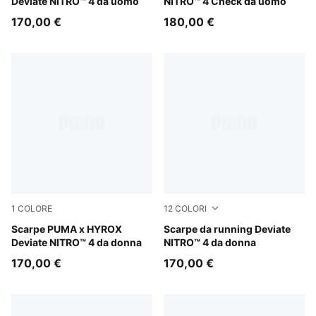
Deviate NITRO™ 4 da uomo
NITRO™ 4 Check da uomo
170,00 €
180,00 €
1
COLORE
12
COLORI
Intense Mint-Light Lavender
Scarpe PUMA x HYROX
Soft Grass-Créme De Mint
Scarpe da running Deviate
Deviate NITRO™ 4 da donna
NITRO™ 4 da donna
170,00 €
170,00 €