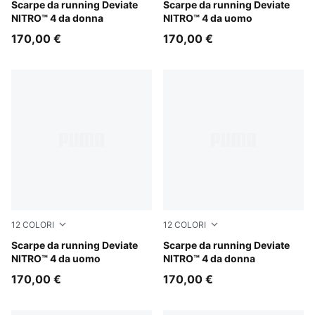
PUMA White-Feather Gray
Scarpe da running Deviate
PUMA Black-PUMA White-PU
Scarpe da running Deviate
NITRO™ 4 da donna
NITRO™ 4 da uomo
170,00 €
170,00 €
12
COLORI
12
COLORI
Light Lavender-Inky Depths
Scarpe da running Deviate
Alpine Snow-Misty Pink
Scarpe da running Deviate
NITRO™ 4 da uomo
NITRO™ 4 da donna
170,00 €
170,00 €