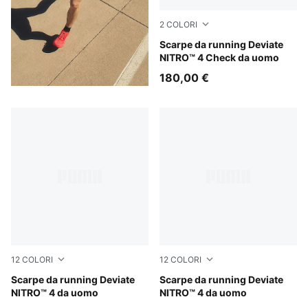
2
COLORI
For All Time Red-PUMA Whi
Scarpe da running Deviate
NITRO™ 4 Check da uomo
180,00 €
12
COLORI
12
COLORI
Buttercream-Inky Depths
Scarpe da running Deviate
Baltic Sea Blue-Fresh Water
Scarpe da running Deviate
NITRO™ 4 da uomo
NITRO™ 4 da uomo