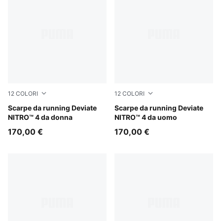
12
COLORI
12
COLORI
PUMA Black-PUMA White-PUMA Silver
Scarpe da running Deviate
Soft Grass-Créme De Mint
Scarpe da running Deviate
NITRO™ 4 da donna
NITRO™ 4 da uomo
170,00 €
170,00 €