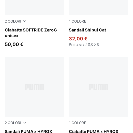
2
COLORI
1
COLORE
Warm White-Bright Papaya
Ciabatte SOFTRIDE ZeroG
PUMA Black-PUMA Black
Sandali Shibui Cat
unisex
32,00 €
50,00 €
Prima era
:
40,00 €
2
COLORI
1
COLORE
PUMA Black-PUMA White
Sandali PUMA x HYROX
Intense Mint-Light Lavende
Ciabatte PUMA x HYROX