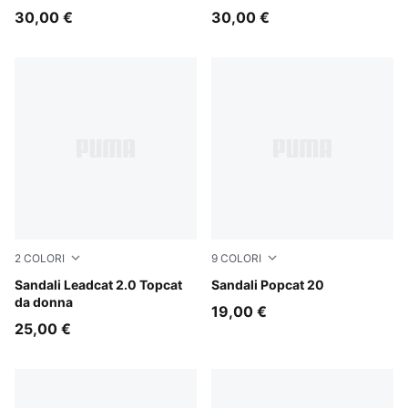
30,00 €
30,00 €
2
COLORI
9
COLORI
Toasted Almond-PUMA Black
Sandali Leadcat 2.0 Topcat
Puma Black-Puma Black-Pu
Sandali Popcat 20
da donna
19,00 €
25,00 €