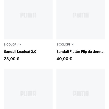
8
COLORI
2
COLORI
Earthy Green-Bright Mango Yellow-PUMA Black
Sandali Leadcat 2.0
Rich Cocoa
Sandali Flatter Flip da donna
23,00 €
40,00 €