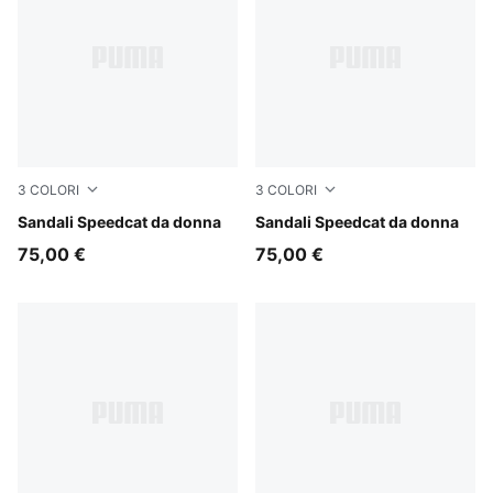
3
COLORI
3
COLORI
Whisp Of Pink-PUMA White-PUMA Black
Sandali Speedcat da donna
For All Time Red-PUMA Whi
Sandali Speedcat da donna
75,00 €
75,00 €