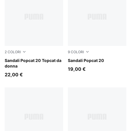
2
COLORI
9
COLORI
Toasted Almond-PUMA Black
Sandali Popcat 20 Topcat da
PUMA White-Apricot Blush
Sandali Popcat 20
donna
19,00 €
22,00 €