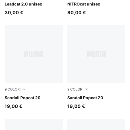
Leadcat 2.0 unisex
NITROcat unisex
30,00 €
80,00 €
9
COLORI
9
COLORI
Lucite-Blue Jewel
Sandali Popcat 20
Inky Blue-PUMA White
Sandali Popcat 20
19,00 €
19,00 €