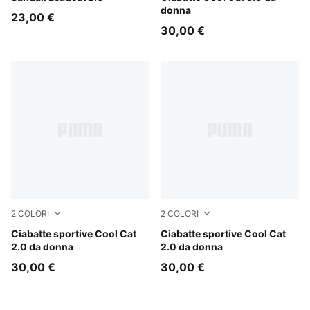
donna
23,00 €
30,00 €
2
COLORI
2
COLORI
Mouse Gray-PUMA Silver
Ciabatte sportive Cool Cat
Garnet Glow-PUMA Silver
Ciabatte sportive Cool Cat
2.0 da donna
2.0 da donna
30,00 €
30,00 €