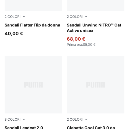
2
COLORI
2
COLORI
Puma Black
Sandali Flatter Flip da donna
PUMA Black-Apple Spritz
Sandali Unwind NITRO™ Cat
Active unisex
40,00 €
68,00 €
Prima era
:
85,00 €
8
COLORI
2
COLORI
PUMA White-PUMA Black
Sandali Leadcat 2.0
PUMA Black-Rose Gold
Ciabatte Cool Cat 3.0 da