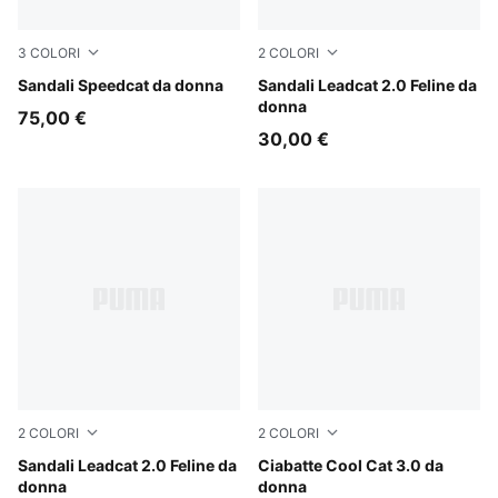
3
COLORI
2
COLORI
PUMA Black-PUMA White
Sandali Speedcat da donna
PUMA Black-Slate Sky-PUMA
Sandali Leadcat 2.0 Feline da
donna
75,00 €
30,00 €
2
COLORI
2
COLORI
Soft Taupe-Chocolate Fondue
Sandali Leadcat 2.0 Feline da
Mauve Mist-Gold
Ciabatte Cool Cat 3.0 da
donna
donna