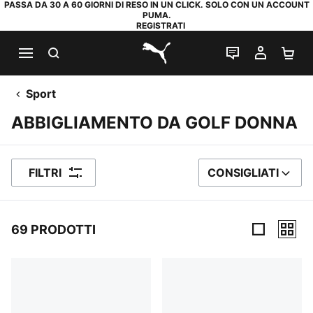
PASSA DA 30 A 60 GIORNI DI RESO IN UN CLICK. SOLO CON UN ACCOUNT
PUMA.
REGISTRATI
RICERCA
CHAT
IL MIO
CA
PUMA.com
Sport
ABBIGLIAMENTO DA GOLF DONNA
FILTRI
CONSIGLIATI
ORDINA PER
69 PRODOTTI
69 Prodotti