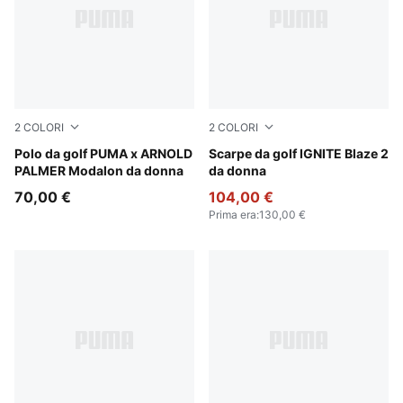
2
COLORI
2
COLORI
Lemon Butter
Polo da golf PUMA x ARNOLD
PUMA White-Peach Frost
Scarpe da golf IGNITE Blaze 2
PALMER Modalon da donna
da donna
70,00 €
104,00 €
Prima era
:
130,00 €