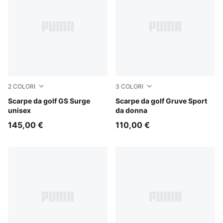
2
COLORI
3
COLORI
PUMA White-Vapor Gray-Moody Gray
Scarpe da golf GS Surge
Club Navy-Deep Navy
Scarpe da golf Gruve Sport
unisex
da donna
145,00 €
110,00 €