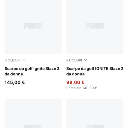
3
COLORI
2
COLORI
PUMA White-Silver Mist
Scarpe da golf Ignite Blaze 3
PUMA Black-Aquatic
Scarpe da golf IGNITE Blaze 2
da donna
da donna
145,00 €
98,00 €
Prima era
:
140,00 €