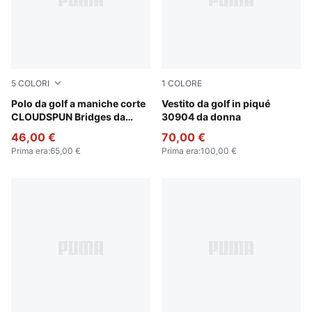
5
COLORI
1
COLORE
Pink Opal
Polo da golf a maniche corte
Warm White
Vestito da golf in piqué
CLOUDSPUN Bridges da
30904 da donna
donna
46,00 €
70,00 €
Prima era
:
65,00 €
Prima era
:
100,00 €