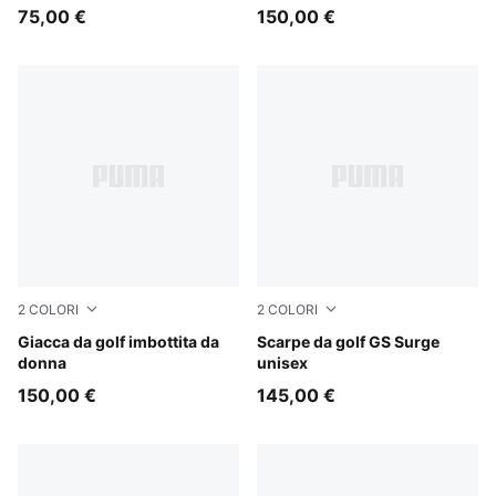
75,00 €
150,00 €
2
COLORI
2
COLORI
Warm White
Giacca da golf imbottita da
PUMA Black-Warm White-PU
Scarpe da golf GS Surge
donna
unisex
150,00 €
145,00 €