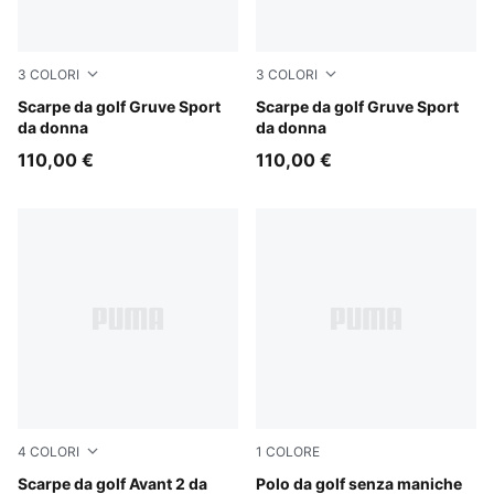
3
COLORI
3
COLORI
Warm White-Alpine Snow
Scarpe da golf Gruve Sport
PUMA White-Lavender Pop
Scarpe da golf Gruve Sport
da donna
da donna
110,00 €
110,00 €
4
COLORI
1
COLORE
PUMA Black-PUMA Black-PUMA Black
Scarpe da golf Avant 2 da
Rich Cocoa
Polo da golf senza maniche