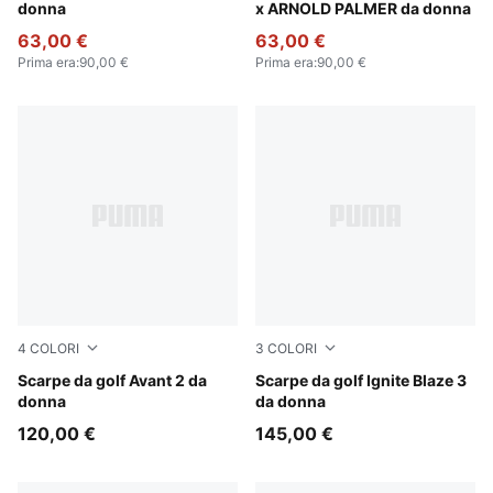
donna
x ARNOLD PALMER da donna
63,00 €
63,00 €
Prima era
:
90,00 €
Prima era
:
90,00 €
4
COLORI
3
COLORI
PUMA White-Mint Jelly
Scarpe da golf Avant 2 da
PUMA White-Feather Gray
Scarpe da golf Ignite Blaze 3
donna
da donna
120,00 €
145,00 €