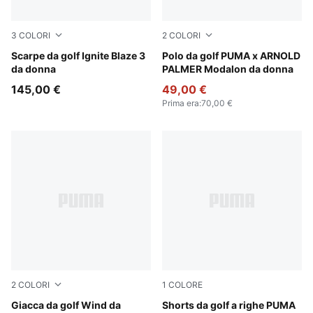
3
COLORI
2
COLORI
PUMA White-Deep Navy
Scarpe da golf Ignite Blaze 3
Alpine Snow
Polo da golf PUMA x ARNOLD
da donna
PALMER Modalon da donna
145,00 €
49,00 €
Prima era
:
70,00 €
2
COLORI
1
COLORE
Pink Opal
Giacca da golf Wind da
Alpine Snow
Shorts da golf a righe PUMA