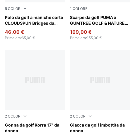
5
COLORI
1
COLORE
Puma Black
Polo da golf a maniche corte
Warm White-Flat Dark Gray
Scarpe da golf PUMA x
CLOUDSPUN Bridges da
GUMTREE GOLF & NATURE
donna
CLUB Helsinki unisex
46,00 €
109,00 €
Prima era
:
65,00 €
Prima era
:
155,00 €
2
COLORI
2
COLORI
Warm White
Gonna da golf Korra 17" da
Deep Navy
Giacca da golf imbottita da
donna
donna