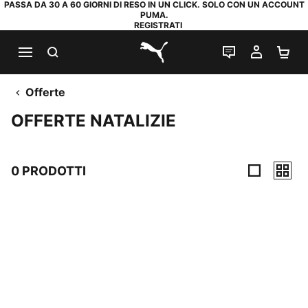
PASSA DA 30 A 60 GIORNI DI RESO IN UN CLICK. SOLO CON UN ACCOUNT
PUMA.
REGISTRATI
RICERCA
CHAT
IL MIO
CA
PUMA.com
Offerte
OFFERTE NATALIZIE
0 PRODOTTI
0 Prodotti