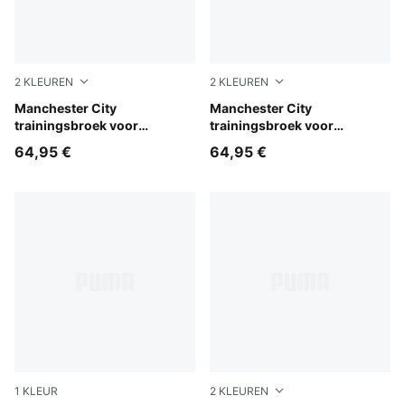
2
KLEUREN
2
KLEUREN
PUMA Black-Cast Iron
Manchester City
Blue Jewel-Dewdrop
Manchester City
trainingsbroek voor
trainingsbroek voor
jongeren
jongeren
64,95 €
64,95 €
1
KLEUR
2
KLEUREN