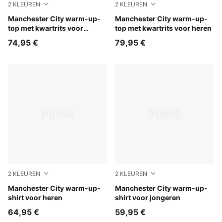
2
KLEUREN
2
KLEUREN
PUMA Black-Archive Gold
Manchester City warm-up-
PUMA Black-Archive Gold
Manchester City warm-up-
top met kwartrits voor
top met kwartrits voor heren
jongeren
74,95 €
79,95 €
2
KLEUREN
2
KLEUREN
PUMA Black-Archive Gold
Manchester City warm-up-
PUMA Black-Archive Gold
Manchester City warm-up-
shirt voor heren
shirt voor jongeren
64,95 €
59,95 €