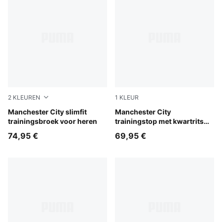
2
KLEUREN
1
KLEUR
Blue Jewel-Dewdrop
Manchester City slimfit
Dewdrop-Blue Jewel
Manchester City
trainingsbroek voor heren
trainingstop met kwartrits
voor jongeren
74,95 €
69,95 €