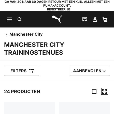
GA VAN 30 NAAR 60 DAGEN RETOUR MET ÉÉN KLIK. ALLEEN MET EEN
PUMA-ACCOUNT.
REGISTREER JE
ZOEKEN
LIVE CHAT
MIJN A
WI
PUMA.com
Manchester City
MANCHESTER CITY
TRAININGSTENUES
FILTERS
AANBEVOLEN
SORTEER OP
24 PRODUCTEN
24 producten