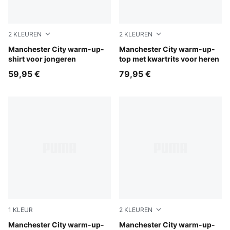
2
KLEUREN
2
KLEUREN
Icy Blue-Regal Blue
Manchester City warm-up-
Icy Blue-Regal Blue
Manchester City warm-up-
shirt voor jongeren
top met kwartrits voor heren
59,95 €
79,95 €
1
KLEUR
2
KLEUREN
Icy Blue-Regal Blue
Manchester City warm-up-
Icy Blue-Regal Blue
Manchester City warm-up-