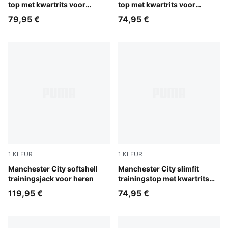
top met kwartrits voor
top met kwartrits voor
dames
jongeren
79,95 €
74,95 €
1
KLEUR
1
KLEUR
Blue Jewel-Dewdrop
Manchester City softshell
Dewdrop-Blue Jewel
Manchester City slimfit
trainingsjack voor heren
trainingstop met kwartrits
voor heren
119,95 €
74,95 €