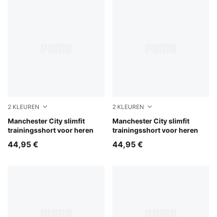
2
KLEUREN
2
KLEUREN
PUMA Black-Cast Iron
Manchester City slimfit
Blue Jewel-Dewdrop
Manchester City slimfit
trainingsshort voor heren
trainingsshort voor heren
44,95 €
44,95 €