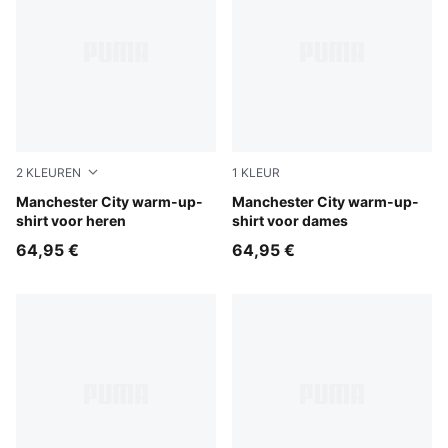
2
KLEUREN
1
KLEUR
Icy Blue-Regal Blue
Manchester City warm-up-
Icy Blue-Regal Blue
Manchester City warm-up-
shirt voor heren
shirt voor dames
64,95 €
64,95 €