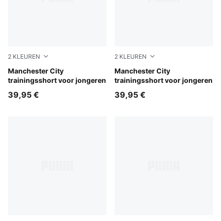
2
KLEUREN
2
KLEUREN
PUMA Black-Cast Iron
Manchester City
Blue Jewel-Dewdrop
Manchester City
trainingsshort voor jongeren
trainingsshort voor jongeren
39,95 €
39,95 €