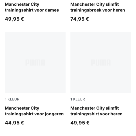
Dewdrop-Blue Jewel
Manchester City
PUMA Black-Cast Iron
Manchester City slimfit
trainingsshirt voor dames
trainingsbroek voor heren
49,95 €
74,95 €
1
KLEUR
1
KLEUR
Dewdrop-Blue Jewel
Manchester City
Dewdrop-Blue Jewel
Manchester City slimfit
trainingsshirt voor jongeren
trainingsshirt voor heren
44,95 €
49,95 €