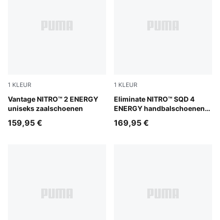
1
KLEUR
1
KLEUR
PUMA White-Lime Squeeze-Electric Peppermint
Vantage NITRO™ 2 ENERGY
PUMA White-Ultra Red-Heat 
Eliminate NITRO™ SQD 4
uniseks zaalschoenen
ENERGY handbalschoenen
uniseks
159,95 €
169,95 €