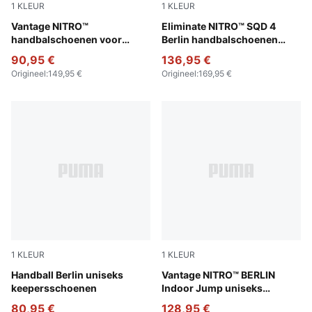
1
KLEUR
1
KLEUR
PUMA White-Berry-Heat Fire-Lilac Crush
Vantage NITRO™
Gray Fog-Yellow Alert-PUMA
Eliminate NITRO™ SQD 4
handbalschoenen voor
Berlin handbalschoenen
dames
uniseks
90,95 €
136,95 €
Origineel
:
149,95 €
Origineel
:
169,95 €
1
KLEUR
1
KLEUR
Silver Mist-Yellow Alert-PUMA Black
Handball Berlin uniseks
Sedate Gray-Yellow Alert-El
Vantage NITRO™ BERLIN
keepersschoenen
Indoor Jump uniseks
schoenen
80,95 €
128,95 €