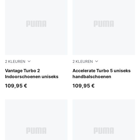
2
KLEUREN
2
KLEUREN
PUMA White-PUMA Black-Sugared Almond
Vantage Turbo 2
PUMA White-PUMA Black-Al
Accelerate Turbo 5 uniseks
Indoorschoenen uniseks
handbalschoenen
109,95 €
109,95 €