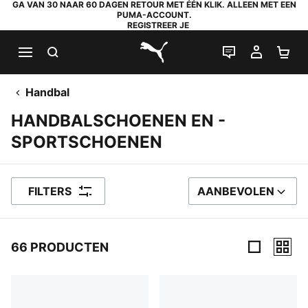
GA VAN 30 NAAR 60 DAGEN RETOUR MET ÉÉN KLIK. ALLEEN MET EEN
PUMA-ACCOUNT.
REGISTREER JE
ZOEKEN
LIVE CHAT
MIJN A
WI
PUMA.com
Handbal
HANDBALSCHOENEN EN -
SPORTSCHOENEN
FILTERS
AANBEVOLEN
SORTEER OP
66 PRODUCTEN
66 producten