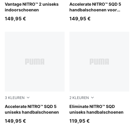
Aqua Glow-PUMA Black-Green Glare
Vantage NITRO™ 2 uniseks
PUMA White-Royal Sapphire
Accelerate NITRO™ SQD 5
indoorschoenen
handbalschoenen voor
dames
149,95 €
149,95 €
3
KLEUREN
2
KLEUREN
Aqua Glow-PUMA Black-Green Glare-Royal Sapphire
Accelerate NITRO™ SQD 5
Aqua Glow-PUMA White-PU
Eliminate NITRO™ SQD
uniseks handbalschoenen
uniseks handbalschoenen
149,95 €
119,95 €