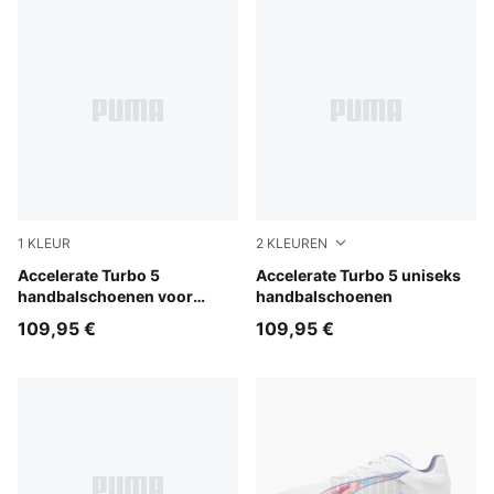
1
KLEUR
2
KLEUREN
PUMA White-Royal Sapphire-Light Lavender
Accelerate Turbo 5
Aqua Glow-PUMA Black-Gre
Accelerate Turbo 5 uniseks
handbalschoenen voor
handbalschoenen
dames
109,95 €
109,95 €