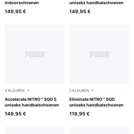
indoorschoenen
uniseks handbalschoenen
149,95 €
149,95 €
3
KLEUREN
2
KLEUREN
PUMA White-PUMA Black-Sugared Almond
Accelerate NITRO™ SQD 5
PUMA White-PUMA Black-Al
Eliminate NITRO™ SQD
uniseks handbalschoenen
uniseks handbalschoenen
149,95 €
119,95 €