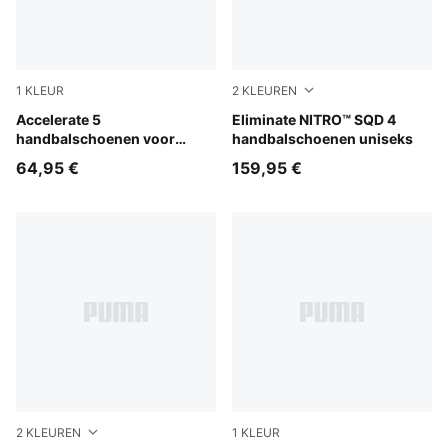
1
KLEUR
2
KLEUREN
PUMA White-PUMA Black-Alpine Snow
Accelerate 5
Aqua Glow-PUMA White-Ultr
Eliminate NITRO™ SQD 4
handbalschoenen voor
handbalschoenen uniseks
jongeren
64,95 €
159,95 €
2
KLEUREN
1
KLEUR