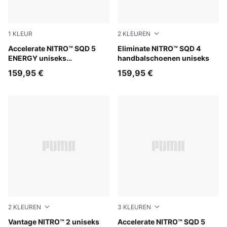
1
KLEUR
2
KLEUREN
PUMA White-Bright Aqua-Purple Glimmer
Accelerate NITRO™ SQD 5
PUMA White-PUMA Black-S
Eliminate NITRO™ SQD 4
ENERGY uniseks
handbalschoenen uniseks
handbalschoenen
159,95 €
159,95 €
2
KLEUREN
3
KLEUREN
PUMA White-PUMA Black-Sugared Almond
Vantage NITRO™ 2 uniseks
PUMA Black-PUMA White
Accelerate NITRO™ SQD 5