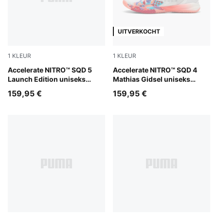
UITVERKOCHT
1
KLEUR
1
KLEUR
PUMA White-PUMA Black
Accelerate NITRO™ SQD 5
PUMA White-Glowing Red-La
Accelerate NITRO™ SQD 4
Launch Edition uniseks
Mathias Gidsel uniseks
indoorschoenen
handbalschoenen
159,95 €
159,95 €