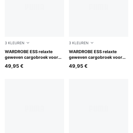
3
KLEUREN
3
KLEUREN
Mouse Gray
WARDROBE ESS relaxte
Puma Black
WARDROBE ESS relaxte
geweven cargobroek voor
geweven cargobroek voor
jongeren
jongeren
49,95 €
49,95 €