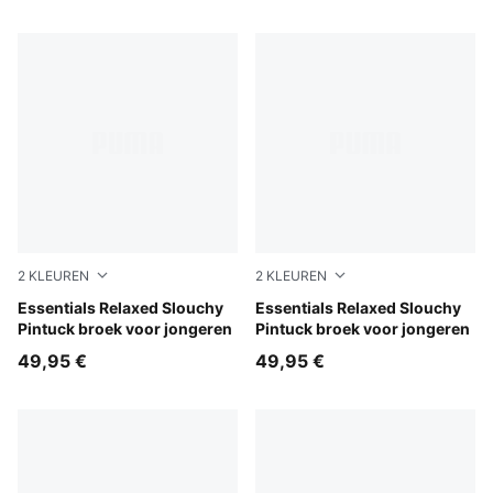
2
KLEUREN
2
KLEUREN
White Glow Heather
Essentials Relaxed Slouchy
Puma Black
Essentials Relaxed Slouchy
Pintuck broek voor jongeren
Pintuck broek voor jongeren
49,95 €
49,95 €