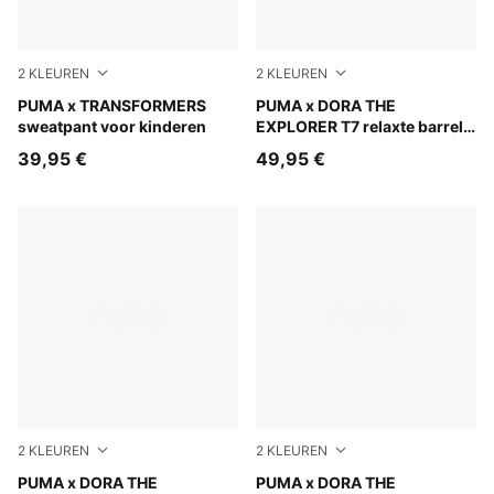
2
KLEUREN
2
KLEUREN
Light Gray Heather
PUMA x TRANSFORMERS
Mauve Glow
PUMA x DORA THE
sweatpant voor kinderen
EXPLORER T7 relaxte barrel
broek voor kinderen
39,95 €
49,95 €
2
KLEUREN
2
KLEUREN
Chambray Blue
PUMA x DORA THE
Mauve Glow
PUMA x DORA THE