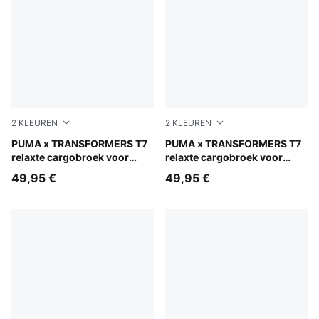
2
KLEUREN
2
KLEUREN
Racing Blue
PUMA x TRANSFORMERS T7
Puma Black
PUMA x TRANSFORMERS T7
relaxte cargobroek voor
relaxte cargobroek voor
kinderen
kinderen
49,95 €
49,95 €