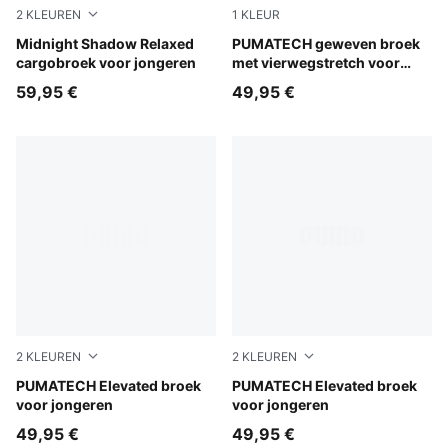
2
KLEUREN
1
KLEUR
Puma Black
Midnight Shadow Relaxed
Puma Black
PUMATECH geweven broek
cargobroek voor jongeren
met vierwegstretch voor
jongeren
59,95 €
49,95 €
2
KLEUREN
2
KLEUREN
Moody Gray
PUMATECH Elevated broek
Puma Black
PUMATECH Elevated broek
voor jongeren
voor jongeren
49,95 €
49,95 €