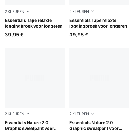
2
KLEUREN
2
KLEUREN
Chocolate Fondue
Essentials Tape relaxte
Puma Black
Essentials Tape relaxte
joggingbroek voor jongeren
joggingbroek voor jongeren
39,95 €
39,95 €
2
KLEUREN
2
KLEUREN
Misty Pink
Essentials Nature 2.0
Puma Black
Essentials Nature 2.0
Graphic sweatpant voor
Graphic sweatpant voor
jongeren
jongeren