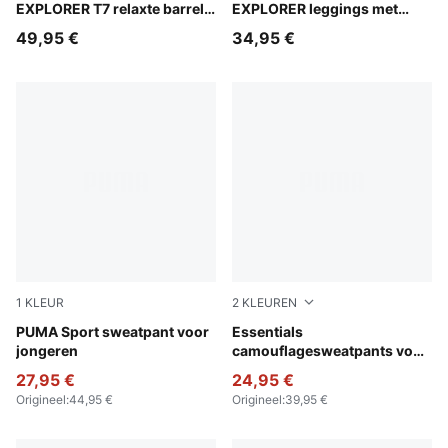
EXPLORER T7 relaxte barrel
EXPLORER leggings met
broek voor kinderen
print voor kinderen
49,95 €
34,95 €
1
KLEUR
2
KLEUREN
Puma Black
PUMA Sport sweatpant voor
Pebble Gray
Essentials
jongeren
camouflagesweatpants voor
jongeren
27,95 €
24,95 €
Origineel
:
44,95 €
Origineel
:
39,95 €