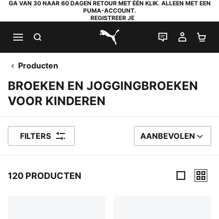
GA VAN 30 NAAR 60 DAGEN RETOUR MET ÉÉN KLIK. ALLEEN MET EEN
PUMA-ACCOUNT.
REGISTREER JE
ZOEKEN
LIVE CHAT
MIJN A
WI
PUMA.com
Producten
BROEKEN EN JOGGINGBROEKEN
VOOR KINDEREN
FILTERS
AANBEVOLEN
SORTEER OP
120 PRODUCTEN
120 producten