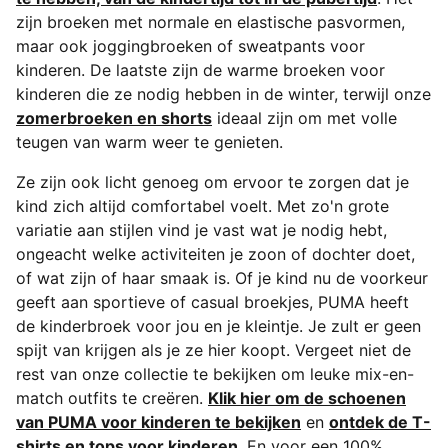
zijn broeken met normale en elastische pasvormen,
maar ook joggingbroeken of sweatpants voor
kinderen. De laatste zijn de warme broeken voor
kinderen die ze nodig hebben in de winter, terwijl onze
zomerbroeken en shorts
ideaal zijn om met volle
teugen van warm weer te genieten.
Ze zijn ook licht genoeg om ervoor te zorgen dat je
kind zich altijd comfortabel voelt. Met zo'n grote
variatie aan stijlen vind je vast wat je nodig hebt,
ongeacht welke activiteiten je zoon of dochter doet,
of wat zijn of haar smaak is. Of je kind nu de voorkeur
geeft aan sportieve of casual broekjes, PUMA heeft
de kinderbroek voor jou en je kleintje. Je zult er geen
spijt van krijgen als je ze hier koopt. Vergeet niet de
rest van onze collectie te bekijken om leuke mix-en-
match outfits te creëren.
Klik hier om de schoenen
van PUMA voor kinderen te bekijken
en
ontdek de T-
shirts en tops voor kinderen
. En voor een 100%