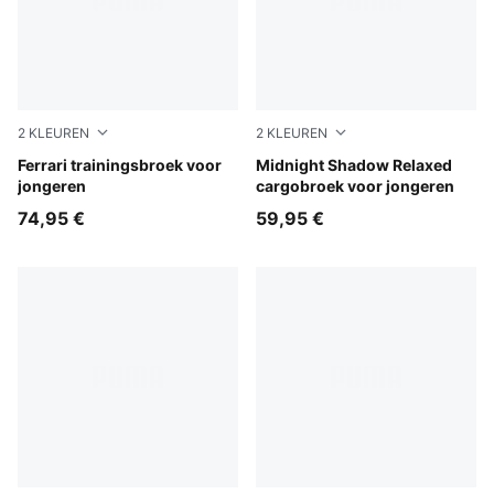
2
KLEUREN
2
KLEUREN
Puma Black
Ferrari trainingsbroek voor
Chocolate Fondue
Midnight Shadow Relaxed
jongeren
cargobroek voor jongeren
74,95 €
59,95 €