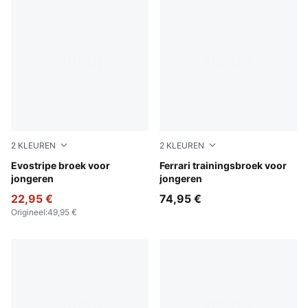
2
KLEUREN
2
KLEUREN
Puma Black
Evostripe broek voor
Rosso Corsa
Ferrari trainingsbroek voor
jongeren
jongeren
22,95 €
74,95 €
Origineel
:
49,95 €