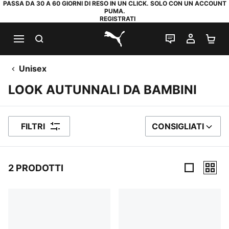
PASSA DA 30 A 60 GIORNI DI RESO IN UN CLICK. SOLO CON UN ACCOUNT
PUMA.
REGISTRATI
RICERCA
CHAT
IL MIO
CA
PUMA.com
Unisex
LOOK AUTUNNALI DA BAMBINI
FILTRI
CONSIGLIATI
ORDINA PER
2 PRODOTTI
2 Prodotti