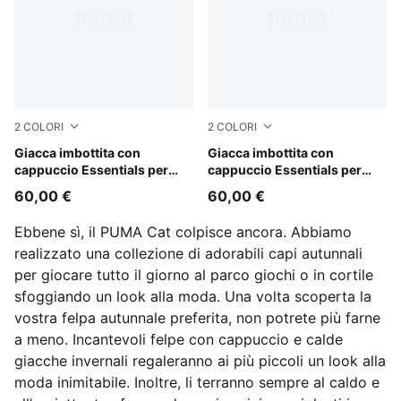
2
COLORI
2
COLORI
Misty Pink
Giacca imbottita con
New Navy
Giacca imbottita con
cappuccio Essentials per
cappuccio Essentials per
ragazzi
ragazzi
60,00 €
60,00 €
Ebbene sì, il PUMA Cat colpisce ancora. Abbiamo
realizzato una collezione di adorabili capi autunnali
per giocare tutto il giorno al parco giochi o in cortile
sfoggiando un look alla moda. Una volta scoperta la
vostra felpa autunnale preferita, non potrete più farne
a meno. Incantevoli felpe con cappuccio e calde
giacche invernali regaleranno ai più piccoli un look alla
moda inimitabile. Inoltre, li terranno sempre al caldo e