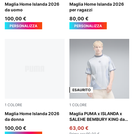
Electro Royal-PUMA White
Maglia Home Islanda 2026
Electro Royal-PUMA White
Maglia Home Islanda 2026
da uomo
per ragazzi
100,00 €
80,00 €
PERSONALIZZA
PERSONALIZZA
ESAURITO
1
COLORE
1
COLORE
Electro Royal-PUMA White
Maglia Home Islanda 2026
Cool Weather
Maglia PUMA x ISLANDA x
da donna
SALEHE BEMBURY KING da
uomo
100,00 €
63,00 €
Prima era
:
90,00 €