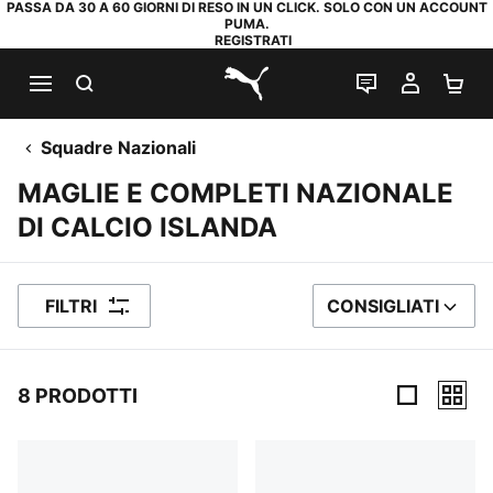
PASSA DA 30 A 60 GIORNI DI RESO IN UN CLICK. SOLO CON UN ACCOUNT
PUMA.
REGISTRATI
RICERCA
CHAT
IL MIO
CA
PUMA.com
Squadre Nazionali
MAGLIE E COMPLETI NAZIONALE
DI CALCIO ISLANDA
FILTRI
CONSIGLIATI
ORDINA PER
8 PRODOTTI
8 Prodotti