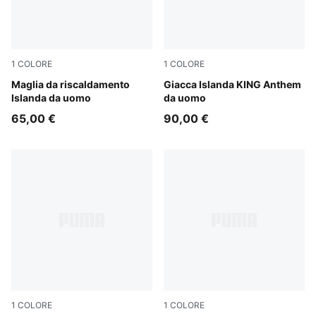
1
COLORE
1
COLORE
Clyde Royal-Haute Tropic
Maglia da riscaldamento
Electro Royal-PUMA White
Giacca Islanda KING Anthem
Islanda da uomo
da uomo
65,00 €
90,00 €
1
COLORE
1
COLORE