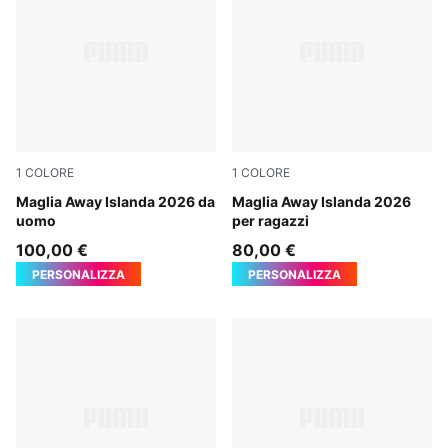
1
COLORE
1
COLORE
PUMA White-Cool Dark Gray
Maglia Away Islanda 2026 da
PUMA White-Cool Dark Gra
Maglia Away Islanda 2026
uomo
per ragazzi
100,00 €
80,00 €
PERSONALIZZA
PERSONALIZZA