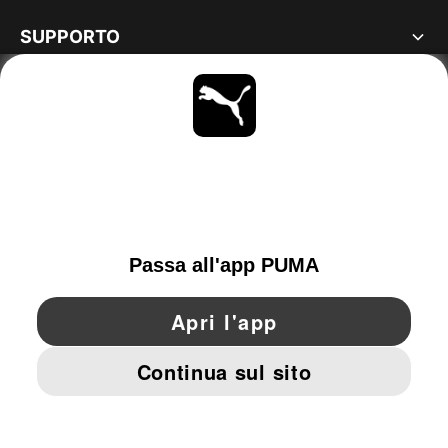
SUPPORTO
MAGGIORI INFORMAZIONI
OTTIENI TUTTI GLI AGGIORNAMENTI
SCOPRI ORA
ITALY
YouTube
Twitter
Pinterest
Instagram
Facebo
© PUMA EUROPE GMBH, 2026. TUTTI I DIRITTI RISERVATI
DATI AZIENDALI E LEGALI