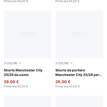
Prima era
:
40,00 €
Prima era
:
45,00 €
3
COLORI
2
COLORI
Deep Navy-Team Light Blue
Shorts Manchester City
Archive Green-Heat Fire
Shorts da portiere
25/26 da uomo
Manchester City 25/26 per
ragazzi
29,00 €
26,00 €
Prima era
:
45,00 €
Prima era
:
40,00 €