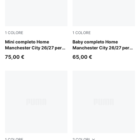
1
COLORE
1
COLORE
Team Light Blue-Icy Blue
Mini completo Home
Team Light Blue-Icy Blue
Baby completo Home
Manchester City 26/27 per
Manchester City 26/27 per
bambini
bimbi ai primi passi
75,00 €
65,00 €
1
COLORE
2
COLORI