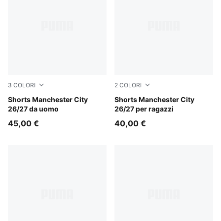
3
COLORI
2
COLORI
PUMA Black-Flaxen
Shorts Manchester City
PUMA Black-Flaxen
Shorts Manchester City
26/27 da uomo
26/27 per ragazzi
45,00 €
40,00 €