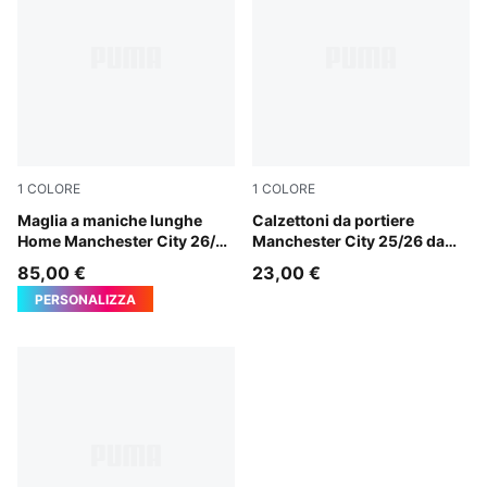
1
COLORE
1
COLORE
Team Light Blue-Icy Blue
Maglia a maniche lunghe
Fluro Pink Pes-Orchid Shad
Calzettoni da portiere
Home Manchester City 26/27
Manchester City 25/26 da
per ragazzi
uomo
85,00 €
23,00 €
PERSONALIZZA