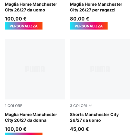
Team Light Blue-Icy Blue
Maglia Home Manchester
Team Light Blue-Icy Blue
Maglia Home Manchester
City 26/27 da uomo
City 26/27 per ragazzi
100,00 €
80,00 €
PERSONALIZZA
PERSONALIZZA
1
COLORE
3
COLORI
Team Light Blue-Icy Blue
Maglia Home Manchester
Icy Blue-Team Light Blue
Shorts Manchester City
City 26/27 da donna
26/27 da uomo
100,00 €
45,00 €