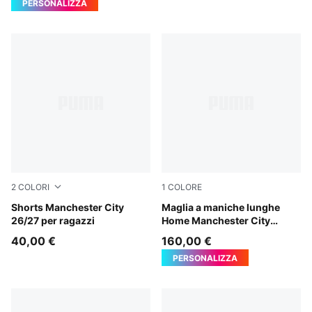
PERSONALIZZA
2
COLORI
1
COLORE
Icy Blue-Team Light Blue
Shorts Manchester City
Team Light Blue-Icy Blue
Maglia a maniche lunghe
26/27 per ragazzi
Home Manchester City
Authentic 26/27 da uomo
40,00 €
160,00 €
PERSONALIZZA