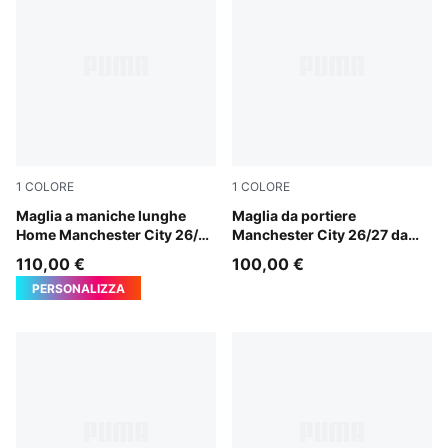
1
COLORE
1
COLORE
Team Light Blue-Icy Blue
Maglia a maniche lunghe
Vibrant Green-Varsity Green
Maglia da portiere
Home Manchester City 26/27
Manchester City 26/27 da
da uomo
uomo
110,00 €
100,00 €
PERSONALIZZA