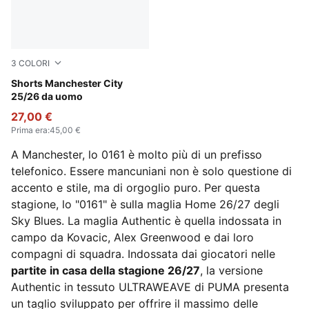
3
COLORI
PUMA White-Team Light Blue
Shorts Manchester City
25/26 da uomo
27,00 €
Prima era
:
45,00 €
A Manchester, lo 0161 è molto più di un prefisso
telefonico. Essere mancuniani non è solo questione di
accento e stile, ma di orgoglio puro. Per questa
stagione, lo "0161" è sulla maglia Home 26/27 degli
Sky Blues. La maglia Authentic è quella indossata in
campo da Kovacic, Alex Greenwood e dai loro
compagni di squadra. Indossata dai giocatori nelle
partite in casa della stagione 26/27
, la versione
Authentic in tessuto ULTRAWEAVE di PUMA presenta
un taglio sviluppato per offrire il massimo delle