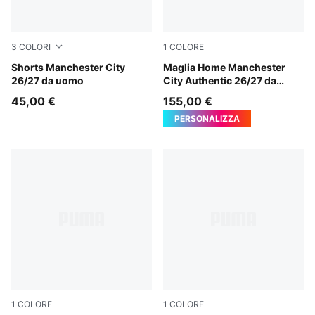
3
COLORI
1
COLORE
Flaxen-PUMA Black
Shorts Manchester City
Team Light Blue-Icy Blue
Maglia Home Manchester
26/27 da uomo
City Authentic 26/27 da
uomo
45,00 €
155,00 €
PERSONALIZZA
1
COLORE
1
COLORE