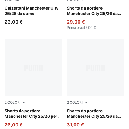
Green Terrain-Turquoise Surf
Calzettoni Manchester City
Archive Green-Heat Fire
Shorts da portiere
25/26 da uomo
Manchester City 25/26 da
uomo
23,00 €
29,00 €
Prima era
:
45,00 €
2
COLORI
2
COLORI
Fluro Pink Pes-Aquatic
Shorts da portiere
Fluro Pink Pes-Aquatic
Shorts da portiere
Manchester City 25/26 per
Manchester City 25/26 da
ragazzi
uomo
26,00 €
31,00 €