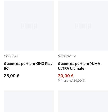
1
COLORE
6
COLORI
Sugared Almond-PUMA Black-Ultra Red
Guanti da portiere KING Play
Yellow Alert-PUMA Black
Guanti da portiere PUMA
RC
ULTRA Ultimate
25,00 €
70,00 €
Prima era
:
120,00 €