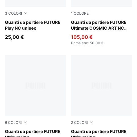
3
COLORI
1
COLORE
PUMA Black-Intense Mint
Guanti da portiere FUTURE
Vivid Blue-Green Glare
Guanti da portiere FUTURE
Play NC unisex
Ultimate COSMIC ART NC
unisex
25,00 €
105,00 €
Prima era
:
150,00 €
6
COLORI
2
COLORI
Glowing Red-PUMA Red-PUMA Black
Guanti da portiere FUTURE
PUMA White-Glowing Red-Ul
Guanti da portiere FUTURE