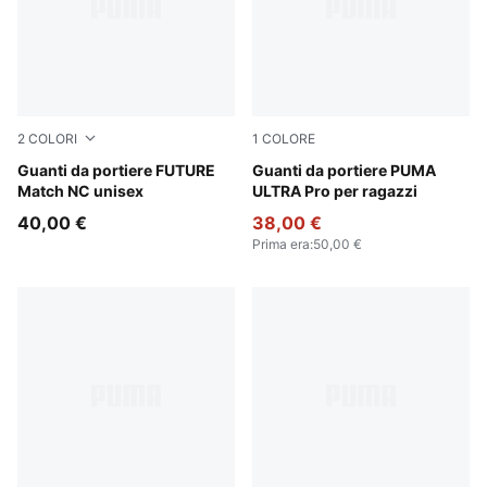
2
COLORI
1
COLORE
Sugared Almond-PUMA Black-Ultra Red
Guanti da portiere FUTURE
Ultra Blue-Glowing Red
Guanti da portiere PUMA
Match NC unisex
ULTRA Pro per ragazzi
40,00 €
38,00 €
Prima era
:
50,00 €