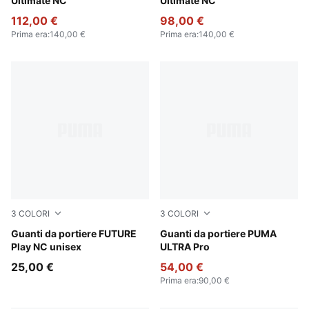
Ultimate NC
Ultimate NC
112,00 €
98,00 €
Prima era
:
140,00 €
Prima era
:
140,00 €
3
COLORI
3
COLORI
Glowing Red-PUMA Red-PUMA Black
Guanti da portiere FUTURE
Heat Fire-Glowing Red-PUM
Guanti da portiere PUMA
Play NC unisex
ULTRA Pro
25,00 €
54,00 €
Prima era
:
90,00 €