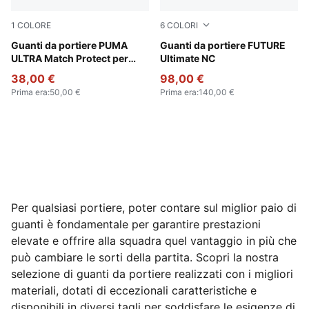
1
COLORE
6
COLORI
Ultra Blue-Glowing Red
Guanti da portiere PUMA
PUMA Black-Glowing Red
Guanti da portiere FUTURE
ULTRA Match Protect per
Ultimate NC
ragazzi
38,00 €
98,00 €
Prima era
:
50,00 €
Prima era
:
140,00 €
Per qualsiasi portiere, poter contare sul miglior paio di
guanti è fondamentale per garantire prestazioni
elevate e offrire alla squadra quel vantaggio in più che
può cambiare le sorti della partita. Scopri la nostra
selezione di guanti da portiere realizzati con i migliori
materiali, dotati di eccezionali caratteristiche e
disponibili in diversi tagli per soddisfare le esigenze di