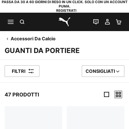
PASSA DA 30 A 60 GIORNI DI RESO IN UN CLICK. SOLO CON UN ACCOUNT
PUMA.
REGISTRATI
RICERCA
CHAT
IL MIO
CA
PUMA.com
Accessori Da Calcio
GUANTI DA PORTIERE
FILTRI
CONSIGLIATI
ORDINA PER
47 PRODOTTI
47 Prodotti