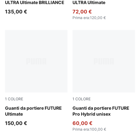
ULTRA Ultimate BRILLIANCE
ULTRA Ultimate
135,00 €
72,00 €
Prima era
:
120,00 €
1
COLORE
1
COLORE
PUMA White-Pure Magenta-Fizzy Apple
Guanti da portiere FUTURE
Glowing Red-PUMA Red-PU
Guanti da portiere FUTURE
Ultimate
Pro Hybrid unisex
150,00 €
60,00 €
Prima era
:
100,00 €