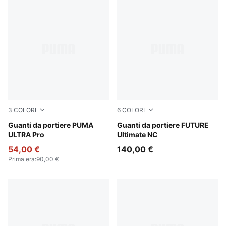
3
COLORI
6
COLORI
Ultra Blue-Glowing Red
Guanti da portiere PUMA
Sugared Almond-PUMA Black
Guanti da portiere FUTURE
ULTRA Pro
Ultimate NC
54,00 €
140,00 €
Prima era
:
90,00 €