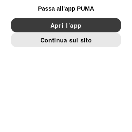
YouTube
Twitter
Pinterest
Instagram
Facebo
© PUMA EUROPE GMBH, 2026. TUTTI I DIRITTI RISERVATI
DATI AZIENDALI E LEGALI