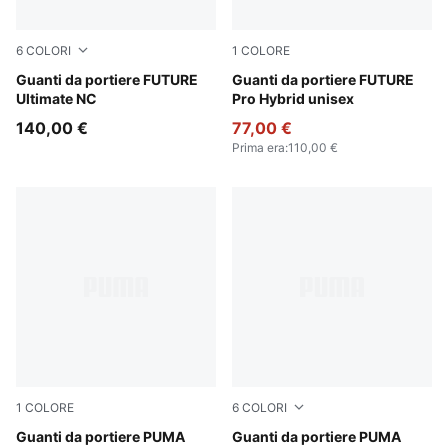
6
COLORI
1
COLORE
PUMA Black-Intense Mint
Guanti da portiere FUTURE
Creamy Vanilla-Mint Jelly-E
Guanti da portiere FUTURE
Ultimate NC
Pro Hybrid unisex
140,00 €
77,00 €
Prima era
:
110,00 €
1
COLORE
6
COLORI
PUMA White-Pure Magenta-Fizzy Apple
Guanti da portiere PUMA
PUMA Black-Green Terrain-F
Guanti da portiere PUMA