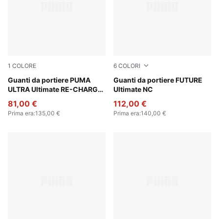
1
COLORE
6
COLORI
Sunset Pink-Hero Blue-PUMA White
Guanti da portiere PUMA
Icy Blue-Blue Jewel
Guanti da portiere FUTURE
ULTRA Ultimate RE-CHARGE
Ultimate NC
per ragazzi
81,00 €
112,00 €
Prima era
:
135,00 €
Prima era
:
140,00 €