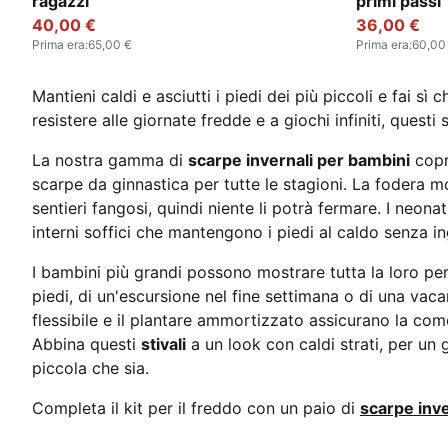
ragazzi
primi passi
40,00 €
36,00 €
Prima era
:
65,00 €
Prima era
:
60,00
Mantieni caldi e asciutti i piedi dei più piccoli e fai s
resistere alle giornate fredde e a giochi infiniti, quest
La nostra gamma di
scarpe invernali per bambini
copr
scarpe da ginnastica per tutte le stagioni. La fodera mo
sentieri fangosi, quindi niente li potrà fermare. I neon
interni soffici che mantengono i piedi al caldo senza 
I bambini più grandi possono mostrare tutta la loro pers
piedi, di un'escursione nel fine settimana o di una vac
flessibile e il plantare ammortizzato assicurano la com
Abbina questi
stivali
a un look con caldi strati, per un 
piccola che sia.
Completa il kit per il freddo con un paio di
scarpe inve