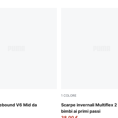
1
COLORE
-PUMA Black-Shadow Gray
Mauve Mist-Warm White-Pl
ebound V6 Mid da
Scarpe invernali Multiflex 2
bimbi ai primi passi
38,00 €