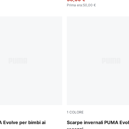
Prima era
:
50,00 €
1
COLORE
-PUMA Black-Orange Glo
Inky Blue-Persian Blue-PUM
A Evolve per bimbi ai
Scarpe invernali PUMA Evo