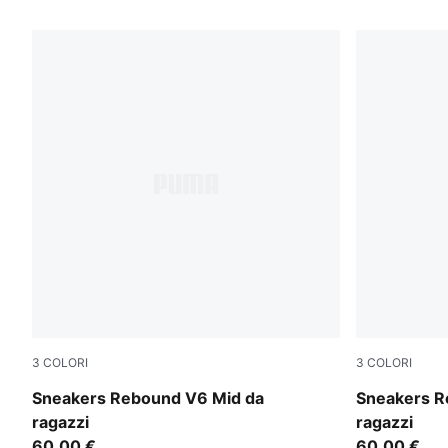
8 Prodotti
3
COLORI
3
COLORI
PUMA White-PUMA Black-For All Time Red
PUMA White
Sneakers Rebound V6 Mid da
Sneakers R
ragazzi
ragazzi
60,00 €
60,00 €