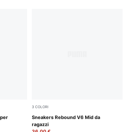
3
COLORI
um Jam
PUMA White-PUMA Black
 per
Sneakers Rebound V6 Mid da
ragazzi
36,00 €