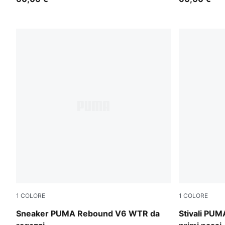
1
COLORE
1
COLORE
PUMA Black-PUMA White
PUMA Olive
Sneaker PUMA Rebound V6 WTR da
Stivali PUM