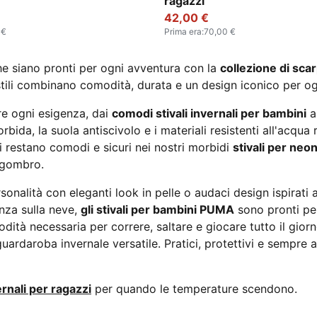
ragazzi
42,00 €
 €
Prima era
:
70,00 €
ì che siano pronti per ogni avventura con la
collezione di sca
i stili combinano comodità, durata e un design iconico per og
e ogni esigenza, dai
comodi stivali invernali per bambini
al
rbida, la suola antiscivolo e i materiali resistenti all'acqua
ati restano comodi e sicuri nei nostri morbidi
stivali per neon
ingombro.
onalità con eleganti look in pelle o audaci design ispirati 
anza sulla neve,
gli stivali per bambini PUMA
sono pronti per
odità necessaria per correre, saltare e giocare tutto il gi
guardaroba invernale versatile. Pratici, protettivi e sempre
rnali per ragazzi
per quando le temperature scendono.