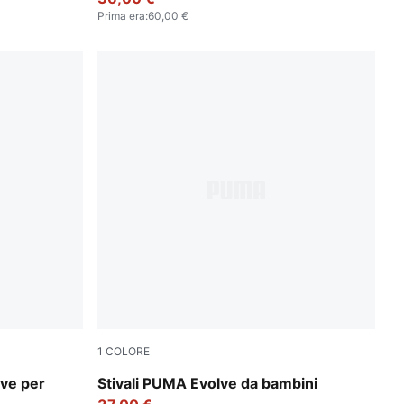
Prima era
:
60,00 €
1
COLORE
A White
PUMA Olive-PUMA Black-Orange Glo
lve per
Stivali PUMA Evolve da bambini