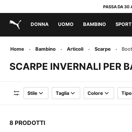
PASSA DA 30 
DONNA
UOMO
BAMBINO
SPORT
PUMA.com
PUMA x TRANSFORMERS
PUMA x DORA THE EXPLORER
Scarpe facili da indossare
Abbigliamento a meno di 40 €
Home
Bambino
Articoli
Scarpe
Boo
SCARPE INVERNALI PER B
Stile
Taglia
Colore
Tipo
Filtri
8 PRODOTTI