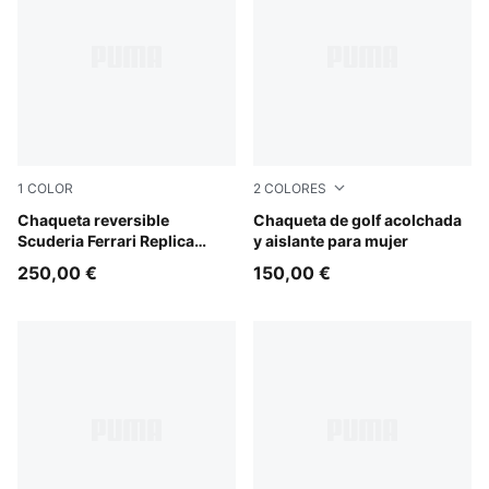
1
COLOR
2
COLORES
PUMA Red
Chaqueta reversible
Warm White
Chaqueta de golf acolchada
Scuderia Ferrari Replica
y aislante para mujer
unisex
250,00 €
150,00 €