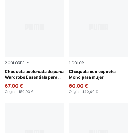
2
COLORES
1
COLOR
Alpine Snow
Chaqueta acolchada de pana
Alpine Snow
Chaqueta con capucha
Wardrobe Essentials para
Mono para mujer
mujer
67,00 €
60,00 €
Original
:
150,00 €
Original
:
140,00 €