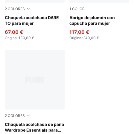
2
COLORES
1
COLOR
Puma Black
Chaqueta acolchada DARE
Puma Black
Abrigo de plumón con
TO para mujer
capucha para mujer
67,00 €
117,00 €
Original
:
130,00 €
Original
:
240,00 €
2
COLORES
Puma Black
Chaqueta acolchada de pana
Wardrobe Essentials para