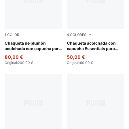
1
COLOR
4
COLORES
Light Moss
Chaqueta de plumón
Ruby Shimmer
Chaqueta acolchada con
acolchada con capucha para
capucha Essentials para
mujer
mujer
80,00 €
50,00 €
Original
:
200,00 €
Original
:
90,00 €