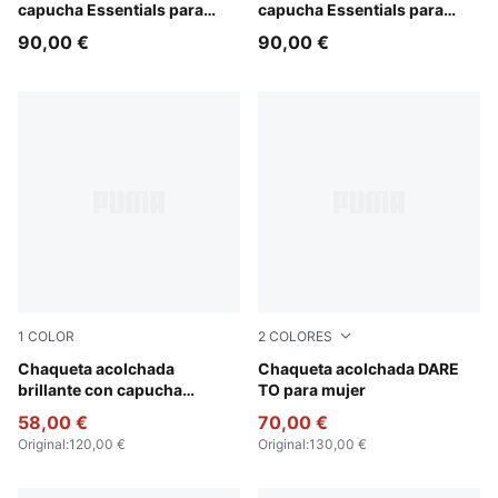
capucha Essentials para
capucha Essentials para
mujer
mujer
90,00 €
90,00 €
1
COLOR
2
COLORES
Alpine Snow
Chaqueta acolchada
Gold Moon
Chaqueta acolchada DARE
brillante con capucha
TO para mujer
Wardrobe Essentials para
58,00 €
70,00 €
mujer
Original
:
120,00 €
Original
:
130,00 €