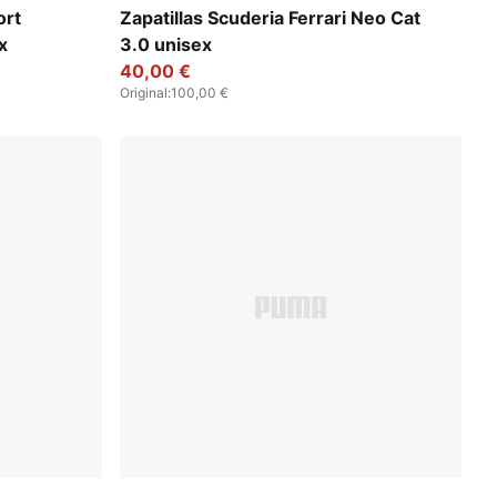
PUMA Black-Puma Aged Silver
ort
Zapatillas Scuderia Ferrari Neo Cat
x
3.0 unisex
40,00 €
Original
:
100,00 €