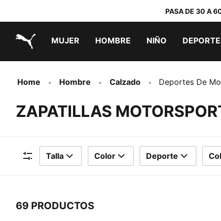
PASA DE 30 A 6
MUJER
HOMBRE
NIÑO
DEPORTE
PUMA.com
PUMA x TRANSFORMERS
PUMA x DORA THE EXPLORER
Zapatillas por menos de 70 €
Home
Hombre
Calzado
Deportes De Mo
ZAPATILLAS MOTORSPOR
Talla
Color
Deporte
Co
Filtros
69 PRODUCTOS