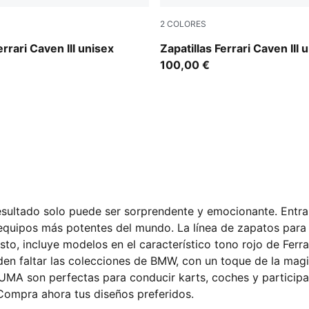
2
COLORES
-Rosso Corsa
PUMA Black-PUMA White
errari Caven III unisex
Zapatillas Ferrari Caven III 
100,00 €
resultado solo puede ser sorprendente y emocionante. Entra
uipos más potentes del mundo. La línea de zapatos para ho
sto, incluye modelos en el característico tono rojo de Ferr
den faltar las colecciones de BMW, con un toque de la magi
 son perfectas para conducir karts, coches y participar e
Compra ahora tus diseños preferidos.