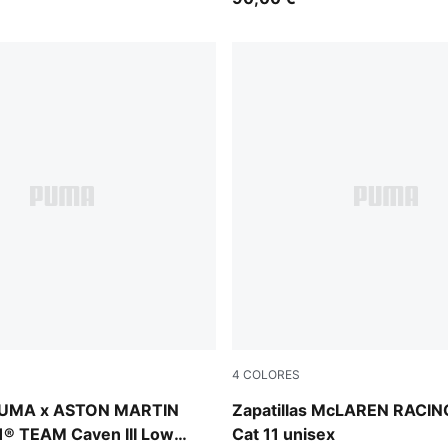
4
COLORES
-Lime Shimmer-Green Lux
Puma Black
 PUMA x ASTON MARTIN
Zapatillas McLAREN RACING
 TEAM Caven III Low
Cat 11 unisex