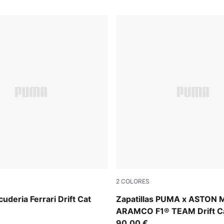
2
COLORES
-Rosso Corsa
PUMA Black-Lime Shimmer
cuderia Ferrari Drift Cat
Zapatillas PUMA x ASTON
ARAMCO F1® TEAM Drift Ca
unisex
90,00 €