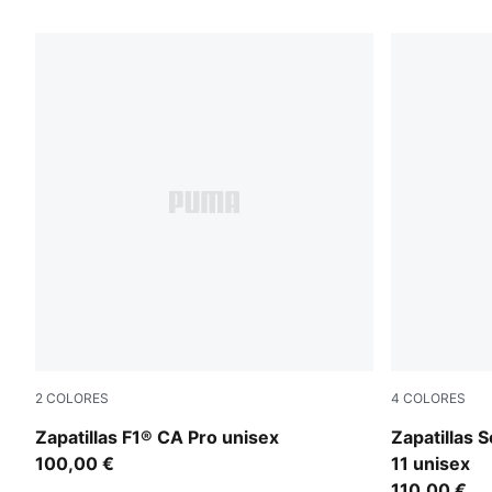
69 productos
2
COLORES
4
COLORES
PUMA Black-Light Lime
PUMA Black
Zapatillas F1® CA Pro unisex
Zapatillas S
100,00 €
11 unisex
110,00 €