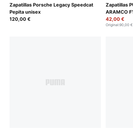
PUMA Black-PUMA White
PUMA Black
Zapatillas Porsche Legacy Speedcat
Zapatillas
Pepita unisex
ARAMCO F1®
120,00 €
unisex
42,00 €
Original
:
90,00 €