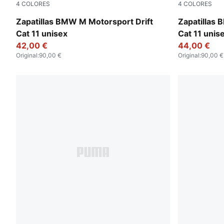
4
COLORES
4
COLORES
PUMA White-PUMA Black
PUMA Black
Zapatillas BMW M Motorsport Drift
Zapatillas 
Cat 11 unisex
Cat 11 unis
42,00 €
44,00 €
Original
:
90,00 €
Original
:
90,00 €