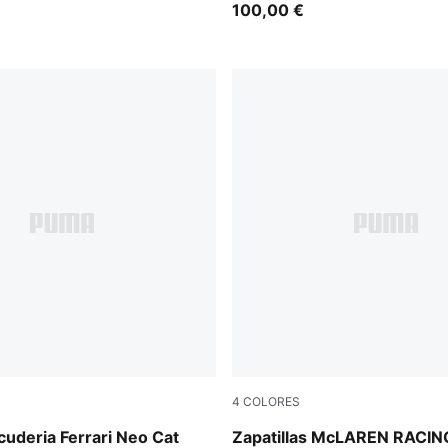
100,00 €
4
COLORES
a-Rosso Corsa
PUMA White-Bright Papaya
Scuderia Ferrari Neo Cat
Zapatillas McLAREN RACING