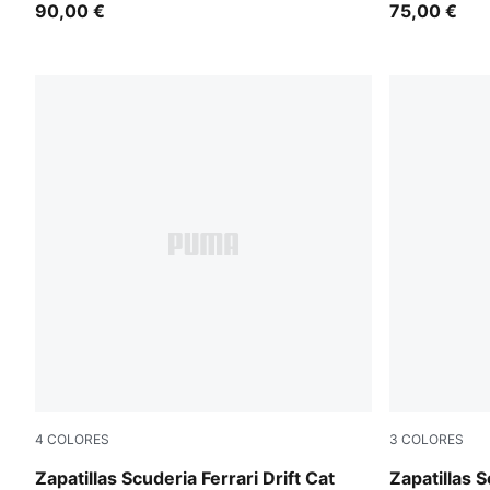
90,00 €
unisex
75,00 €
4
COLORES
3
COLORES
PUMA Black-Speed Yellow
Rosso Cors
Zapatillas Scuderia Ferrari Drift Cat
Zapatillas 