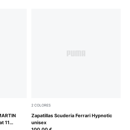
2
COLORES
Rosso Corsa-PUMA White
 MARTIN
Zapatillas Scuderia Ferrari Hypnotic
t 11
unisex
100,00 €