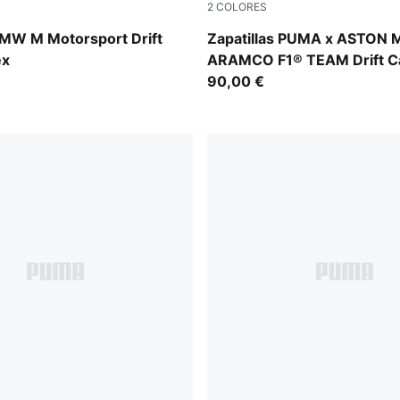
2
COLORES
-PUMA White
PUMA White-Lime Shimmer
BMW M Motorsport Drift
Zapatillas PUMA x ASTON
ex
ARAMCO F1® TEAM Drift Ca
unisex
90,00 €