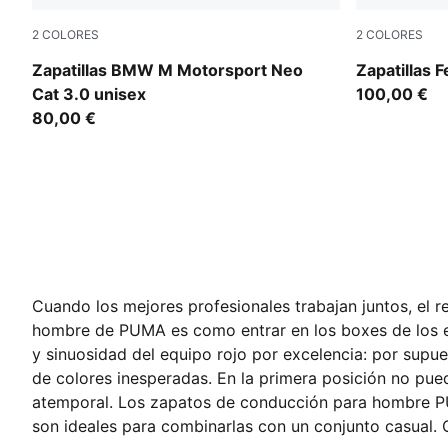
2
COLORES
2
COLORES
PUMA Black-PUMA Silver
PUMA White
Zapatillas BMW M Motorsport Neo
Zapatillas F
Cat 3.0 unisex
100,00 €
80,00 €
Cuando los mejores profesionales trabajan juntos, el 
hombre de PUMA es como entrar en los boxes de los eq
y sinuosidad del equipo rojo por excelencia: por supue
de colores inesperadas. En la primera posición no pue
atemporal. Los zapatos de conducción para hombre PUMA
son ideales para combinarlas con un conjunto casual. 