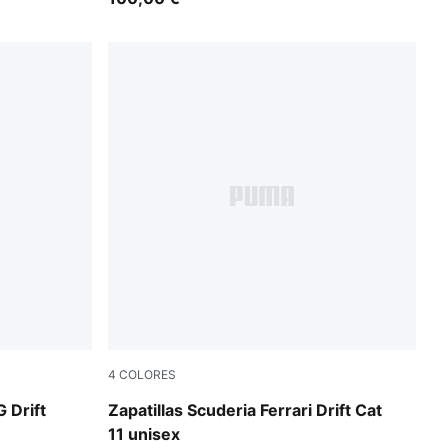
4
COLORES
Rosso Corsa-PUMA Black
 Drift
Zapatillas Scuderia Ferrari Drift Cat
11 unisex