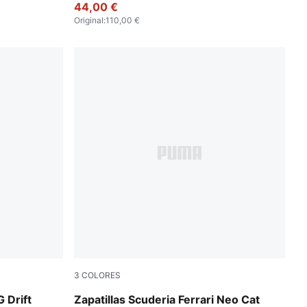
44,00 €
Original
:
110,00 €
3
COLORES
PUMA White-PUMA Black
 Drift
Zapatillas Scuderia Ferrari Neo Cat