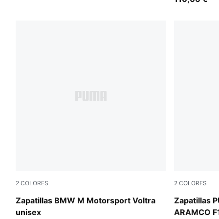
2
COLORES
2
COLORES
Puma White
PUMA White
Zapatillas BMW M Motorsport Voltra
Zapatillas
unisex
ARAMCO F1®