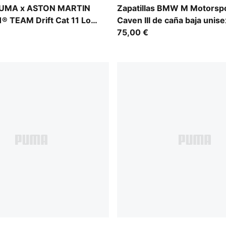
-Green Lux
Puma White
 PUMA x ASTON MARTIN
Zapatillas BMW M Motorsp
 TEAM Drift Cat 11 Low
Caven III de caña baja unise
75,00 €