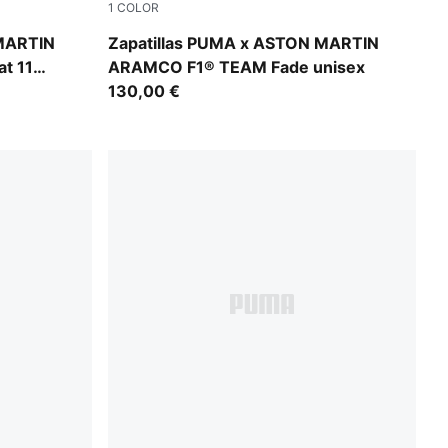
1
COLOR
PUMA White-Lime Shimmer
 MARTIN
Zapatillas PUMA x ASTON MARTIN
t 11
ARAMCO F1® TEAM Fade unisex
130,00 €