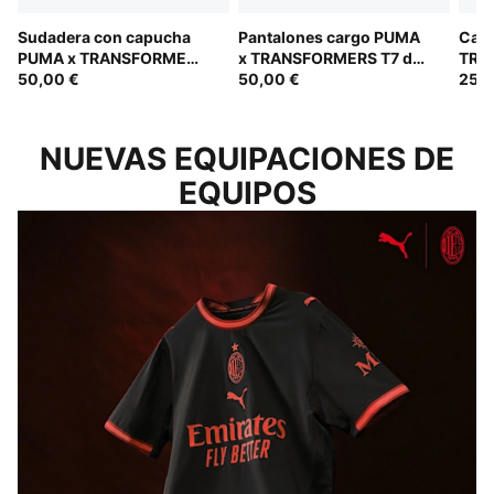
Sudadera con capucha
Pantalones cargo PUMA
Cam
PUMA x TRANSFORMERS
x TRANSFORMERS T7 de
TRA
T7 de corte holgado y
50,00 €
corte holgado para niños
50,00 €
cort
25,0
con estampado para
esta
niños
NUEVAS EQUIPACIONES DE
EQUIPOS
ROSSONERI: EN UNA NUEVA LUZ