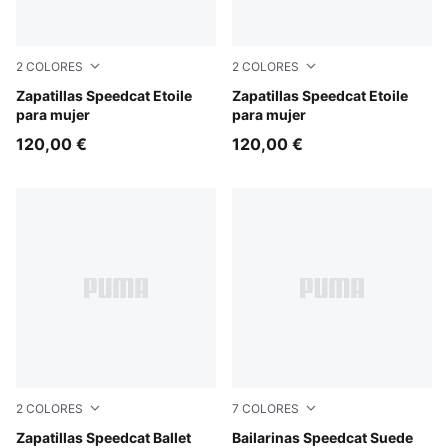
2
COLORES
2
COLORES
Misty Pink-Chocolate Fondue
Zapatillas Speedcat Etoile
Buttercream-Gum
Zapatillas Speedcat Etoile
para mujer
para mujer
120,00 €
120,00 €
2
COLORES
7
COLORES
Puma Black
Zapatillas Speedcat Ballet
Whisp Of Pink-PUMA White
Bailarinas Speedcat Suede