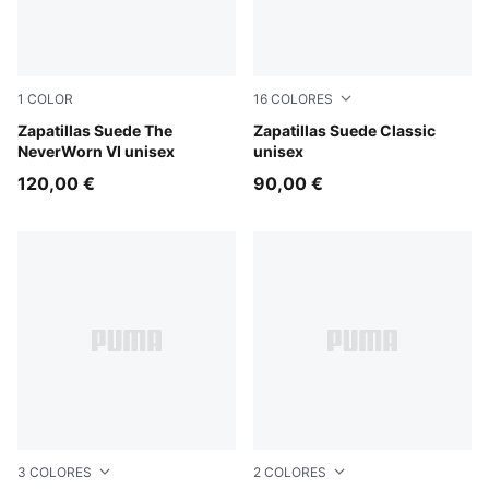
1
COLOR
16
COLORES
Vapor Gray-PUMA Black
Zapatillas Suede The
PUMA Black-PUMA White
Zapatillas Suede Classic
NeverWorn VI unisex
unisex
120,00 €
90,00 €
3
COLORES
2
COLORES