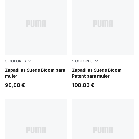
3
COLORES
2
COLORES
PUMA Black-Slate Sky
Zapatillas Suede Bloom para
PUMA Black-PUMA White
Zapatillas Suede Bloom
mujer
Patent para mujer
90,00 €
100,00 €