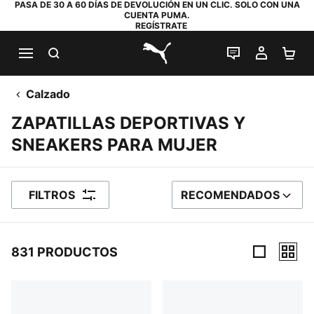
PASA DE 30 A 60 DÍAS DE DEVOLUCIÓN EN UN CLIC. SOLO CON UNA
CUENTA PUMA.
REGÍSTRATE
BUSCAR
CHAT EN DI
MI CUE
MI
PUMA.com
Calzado
ZAPATILLAS DEPORTIVAS Y
SNEAKERS PARA MUJER
FILTROS
RECOMENDADOS
ORDENAR POR
831 PRODUCTOS
831 productos