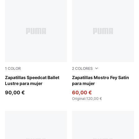
1
COLOR
2
COLORES
PUMA Silver-Feather Gray
Zapatillas Speedcat Ballet
PUMA Black-Cool Dark Gray
Zapatillas Mostro Fey Satin
Lustre para mujer
para mujer
90,00 €
60,00 €
Original
:
120,00 €