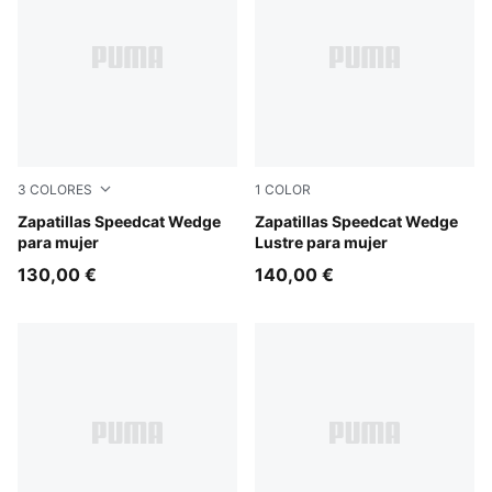
3
COLORES
1
COLOR
Totally Taupe-Chocolate
Zapatillas Speedcat Wedge
PUMA Silver-Vapor Gray
Zapatillas Speedcat Wedge
para mujer
Lustre para mujer
130,00 €
140,00 €