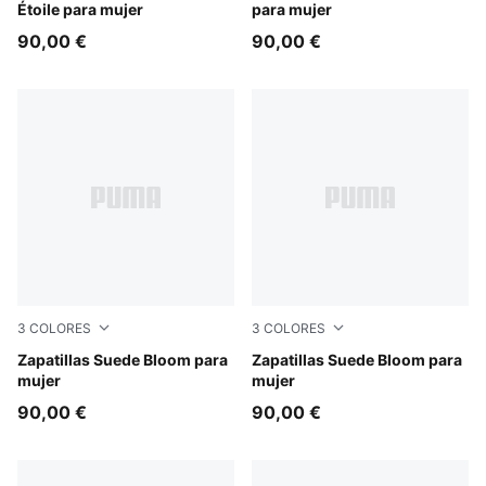
Étoile para mujer
para mujer
90,00 €
90,00 €
3
COLORES
3
COLORES
Misty Pink-Powder Pink
Zapatillas Suede Bloom para
Frosted Ivory-Silver Fog
Zapatillas Suede Bloom para
mujer
mujer
90,00 €
90,00 €