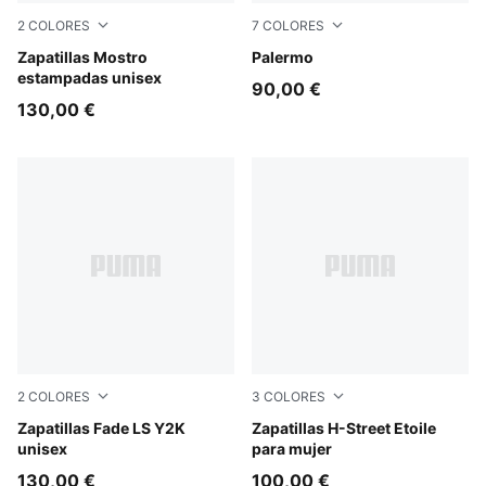
2
COLORES
7
COLORES
Calming Green-PUMA Black
Zapatillas Mostro
Matte Bronze-Silver Fog
Palermo
estampadas unisex
90,00 €
130,00 €
2
COLORES
3
COLORES
PUMA Black-PUMA Silver
Zapatillas Fade LS Y2K
Sage Glow-Warm White
Zapatillas H-Street Etoile
unisex
para mujer
130,00 €
100,00 €