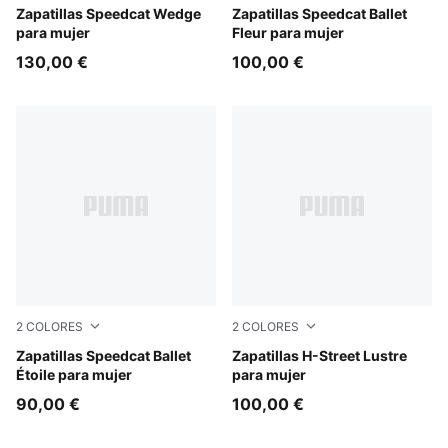
Cool Light Gray-Gum
Zapatillas Speedcat Wedge
New Navy-Warm White
Zapatillas Speedcat Ballet
para mujer
Fleur para mujer
130,00 €
100,00 €
2
COLORES
2
COLORES
Créme De Mint-Gum
Zapatillas Speedcat Ballet
Powder Pink-Birch
Zapatillas H-Street Lustre
Étoile para mujer
para mujer
90,00 €
100,00 €