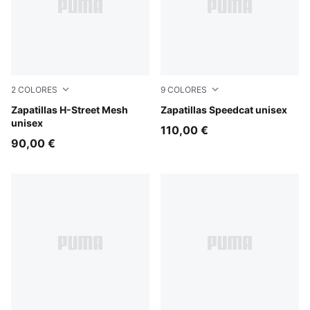
2
COLORES
9
COLORES
PUMA Black-Buttercream
Zapatillas H-Street Mesh
Sea Illusion-PUMA Black
Zapatillas Speedcat unisex
unisex
110,00 €
90,00 €