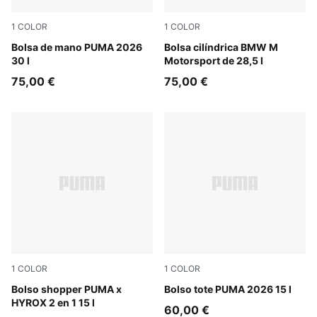
1
COLOR
1
COLOR
Puma Black
Bolsa de mano PUMA 2026
Puma Black
Bolsa cilíndrica BMW M
30 l
Motorsport de 28,5 l
75,00 €
75,00 €
1
COLOR
1
COLOR
Puma Black
Bolso shopper PUMA x
Puma Black
Bolso tote PUMA 2026 15 l
HYROX 2 en 1 15 l
60,00 €