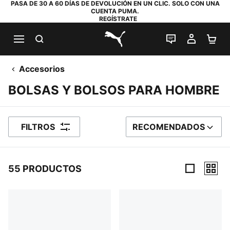
PASA DE 30 A 60 DÍAS DE DEVOLUCIÓN EN UN CLIC. SOLO CON UNA
CUENTA PUMA.
REGÍSTRATE
BUSCAR
CHAT EN DI
MI CUE
MI
PUMA.com
Accesorios
BOLSAS Y BOLSOS PARA HOMBRE
FILTROS
RECOMENDADOS
ORDENAR POR
55 PRODUCTOS
55 productos