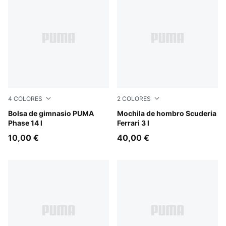
4
COLORES
2
COLORES
Puma Black
Bolsa de gimnasio PUMA
Puma Black
Mochila de hombro Scuderia
Phase 14 l
Ferrari 3 l
10,00 €
40,00 €