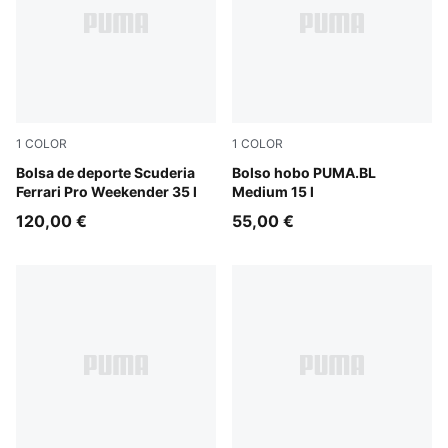
1
COLOR
1
COLOR
Puma Black
Bolsa de deporte Scuderia
Puma Black
Bolso hobo PUMA.BL
Ferrari Pro Weekender 35 l
Medium 15 l
120,00 €
55,00 €