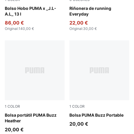
Dark Umber
Bolso Hobo PUMA x _J.L-
Gray Sky
Riñonera de running
A.L_ 13 l
Everyday
86,00 €
22,00 €
Original
:
140,00 €
Original
:
30,00 €
1
COLOR
1
COLOR
Medium Gray Heather
Bolsa portátil PUMA Buzz
Puma Black
Bolsa PUMA Buzz Portable
Heather
20,00 €
20,00 €