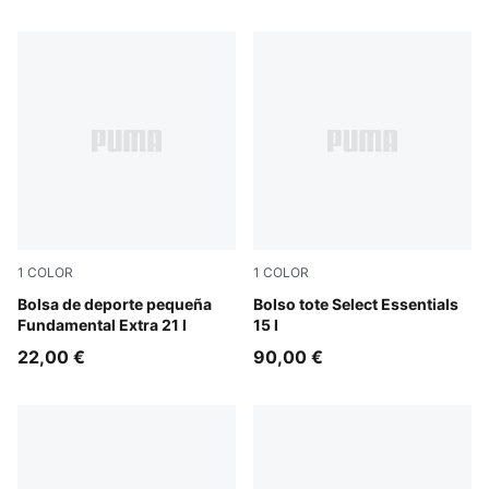
1
COLOR
1
COLOR
Puma Black
Bolsa de deporte pequeña
Puma Black
Bolso tote Select Essentials
Fundamental Extra 21 l
15 l
22,00 €
90,00 €