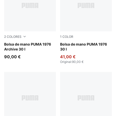
2
COLORES
1
COLOR
Chocolate Fondue-Alpine Snow
Bolsa de mano PUMA 1976
New Navy-PUMA White
Bolsa de mano PUMA 1976
Archive 30 l
30 l
90,00 €
41,00 €
Original
:
90,00 €