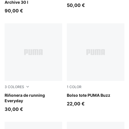
Archive 30 l
50,00 €
90,00 €
3
COLORES
1
COLOR
Puma Black
Riñonera de running
Puma Black
Bolso tote PUMA Buzz
Everyday
22,00 €
30,00 €