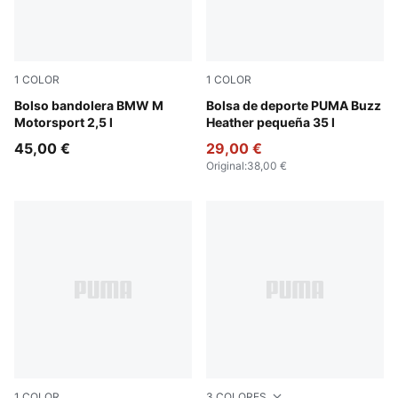
1
COLOR
1
COLOR
Puma Black
Bolso bandolera BMW M
Medium Gray Heather
Bolsa de deporte PUMA Buzz
Motorsport 2,5 l
Heather pequeña 35 l
45,00 €
29,00 €
Original
:
38,00 €
1
COLOR
3
COLORES