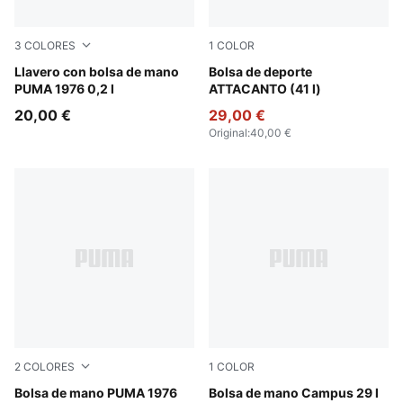
3
COLORES
1
COLOR
Vibrant Green
Llavero con bolsa de mano
PUMA Black-PUMA White
Bolsa de deporte
PUMA 1976 0,2 l
ATTACANTO (41 l)
20,00 €
29,00 €
Original
:
40,00 €
2
COLORES
1
COLOR
PUMA Black-Alpine Snow
Bolsa de mano PUMA 1976
Puma Black
Bolsa de mano Campus 29 l