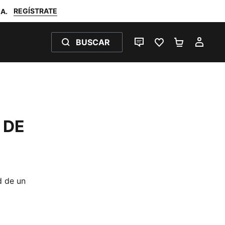
REGÍSTRATE
A.
BUSCAR
CHAT EN DIRECTO
FAVORITOS 0
MI BOLSA
MI C
 DE
d de un