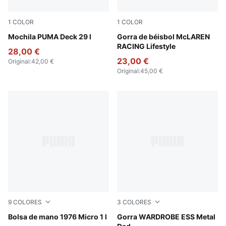
1
COLOR
1
COLOR
Puma Black
Mochila PUMA Deck 29 l
Puma Black
Gorra de béisbol McLAREN
RACING Lifestyle
28,00 €
23,00 €
Original
:
42,00 €
Original
:
45,00 €
9
COLORES
3
COLORES
For All Time Red
Bolsa de mano 1976 Micro 1 l
Faded Denim
Gorra WARDROBE ESS Metal