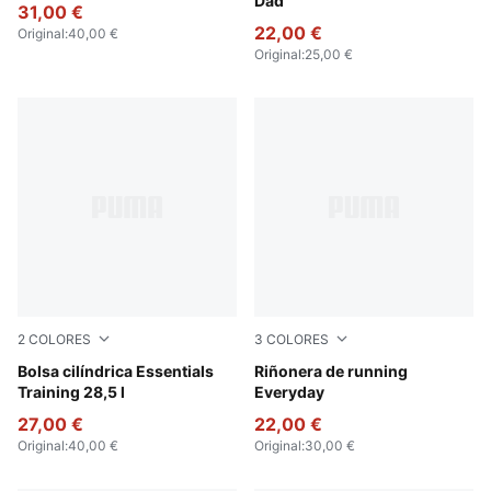
Dad
31,00 €
22,00 €
Original
:
40,00 €
Original
:
25,00 €
2
COLORES
3
COLORES
Wild Pink
Bolsa cilíndrica Essentials
Gray Sky
Riñonera de running
Training 28,5 l
Everyday
27,00 €
22,00 €
Original
:
40,00 €
Original
:
30,00 €