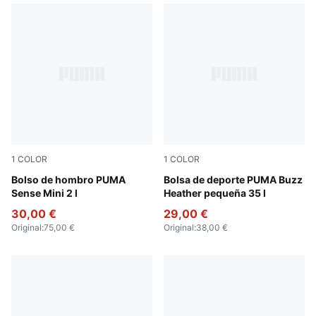
1
COLOR
1
COLOR
Puma Black
Bolso de hombro PUMA
Medium Gray Heather
Bolsa de deporte PUMA Buzz
Sense Mini 2 l
Heather pequeña 35 l
30,00 €
29,00 €
Original
:
75,00 €
Original
:
38,00 €