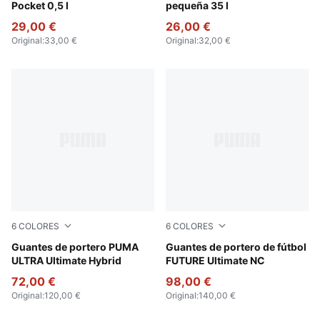
Pocket 0,5 l
pequeña 35 l
29,00 €
26,00 €
Original
:
33,00 €
Original
:
32,00 €
6
COLORES
6
COLORES
PUMA Black-Green Terrain-Fizzy Light
Guantes de portero PUMA
PUMA Black-Glowing Red
Guantes de portero de fútbol
ULTRA Ultimate Hybrid
FUTURE Ultimate NC
72,00 €
98,00 €
Original
:
120,00 €
Original
:
140,00 €