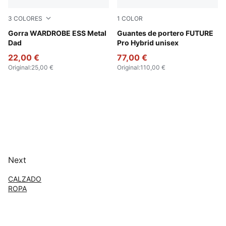
3
COLORES
1
COLOR
Puma Black
Gorra WARDROBE ESS Metal
Creamy Vanilla-Mint Jelly-E
Guantes de portero FUTURE
Dad
Pro Hybrid unisex
22,00 €
77,00 €
Original
:
25,00 €
Original
:
110,00 €
Next
CALZADO
ROPA