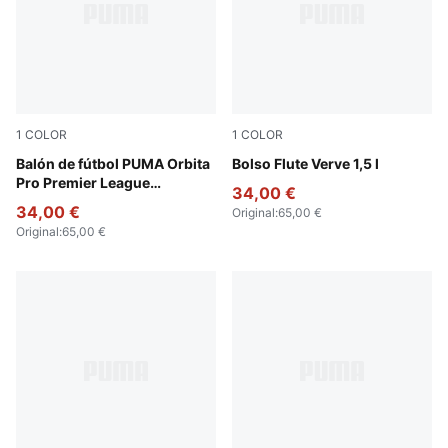
1
COLOR
1
COLOR
PUMA White-multicolor
Balón de fútbol PUMA Orbita
Puma Black
Bolso Flute Verve 1,5 l
Pro Premier League
34,00 €
Brilliance (FIFA® Quality Pro)
34,00 €
Original
:
65,00 €
Original
:
65,00 €