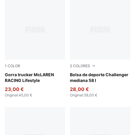
1
COLOR
2
COLORES
Puma Black
Gorra trucker McLAREN
Rosy Outlook
Bolsa de deporte Challenger
RACING Lifestyle
mediana 58 l
23,00 €
28,00 €
Original
:
45,00 €
Original
:
38,00 €