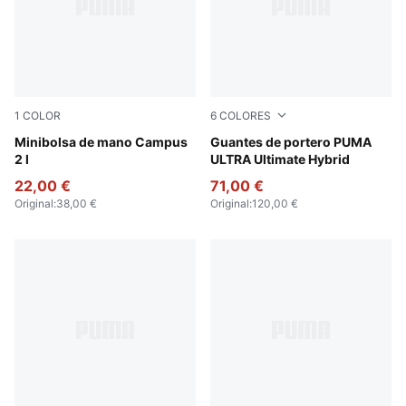
1
COLOR
6
COLORES
Puma Black
Minibolsa de mano Campus
PUMA Black-Glowing Red
Guantes de portero PUMA
2 l
ULTRA Ultimate Hybrid
22,00 €
71,00 €
Original
:
38,00 €
Original
:
120,00 €