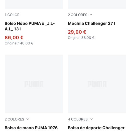
1
COLOR
2
COLORES
Dark Umber
Bolso Hobo PUMA x _J.L-
Puma Black
Mochila Challenger 27 l
A.L_ 13 l
29,00 €
86,00 €
Original
:
38,00 €
Original
:
140,00 €
2
COLORES
4
COLORES
PUMA White-Archive Gold
Bolsa de mano PUMA 1976
Rosy Outlook
Bolsa de deporte Challenger