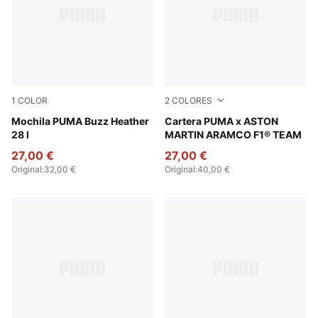
1
COLOR
2
COLORES
Medium Gray Heather
Mochila PUMA Buzz Heather
Pebble Gray
Cartera PUMA x ASTON
28 l
MARTIN ARAMCO F1® TEAM
27,00 €
27,00 €
Original
:
32,00 €
Original
:
40,00 €