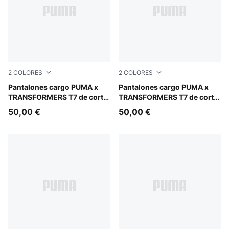
2
COLORES
2
COLORES
Racing Blue
Pantalones cargo PUMA x
Puma Black
Pantalones cargo PUMA x
TRANSFORMERS T7 de corte
TRANSFORMERS T7 de corte
holgado para niños
holgado para niños
50,00 €
50,00 €