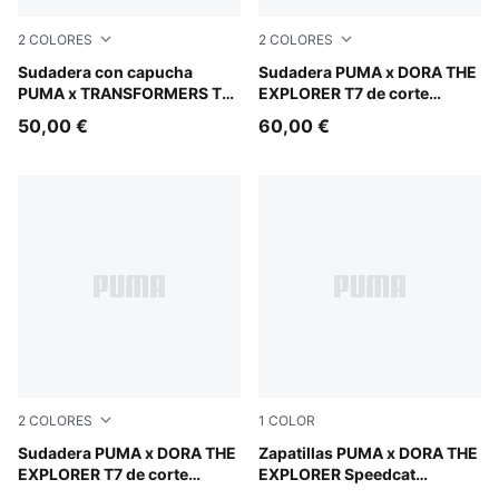
2
COLORES
2
COLORES
Racing Blue
Sudadera con capucha
Mauve Glow
Sudadera PUMA x DORA THE
PUMA x TRANSFORMERS T7
EXPLORER T7 de corte
de corte holgado y con
holgado y cuello redondo
50,00 €
60,00 €
estampado para niños
con cremallera para niños
2
COLORES
1
COLOR
Chambray Blue
Sudadera PUMA x DORA THE
Mauve Glow-Powder Pink
Zapatillas PUMA x DORA THE
EXPLORER T7 de corte
EXPLORER Speedcat
holgado y cuello redondo
infantiles