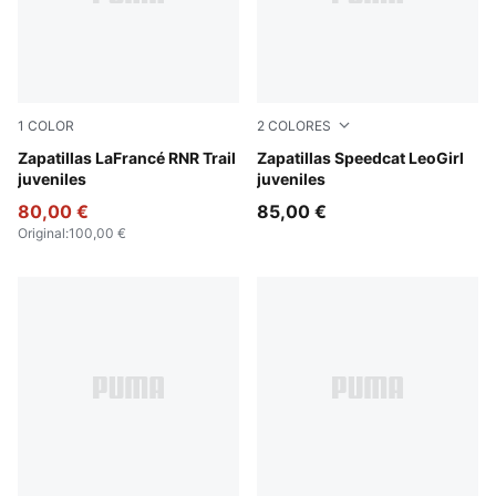
1
COLOR
2
COLORES
Ice Coffee-Flat Bronze
Zapatillas LaFrancé RNR Trail
Matte Bronze-PUMA Gold
Zapatillas Speedcat LeoGirl
juveniles
juveniles
80,00 €
85,00 €
Original
:
100,00 €