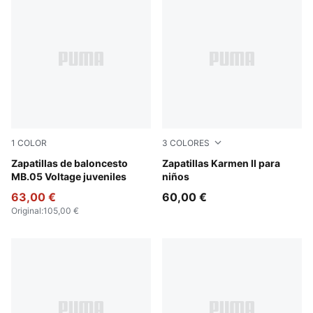
1
COLOR
3
COLORES
Yellow Alert-PUMA Black
Zapatillas de baloncesto
PUMA White-PUMA Black-PU
Zapatillas Karmen II para
MB.05 Voltage juveniles
niños
63,00 €
60,00 €
Original
:
105,00 €