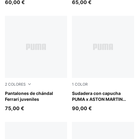
60,00 €
65,00 €
con cremallera para niños
2
COLORES
1
COLOR
Rosso Corsa
Pantalones de chándal
Green Lux
Sudadera con capucha
Ferrari juveniles
PUMA x ASTON MARTIN
ARAMCO F1® TEAM Replica
75,00 €
90,00 €
juvenil