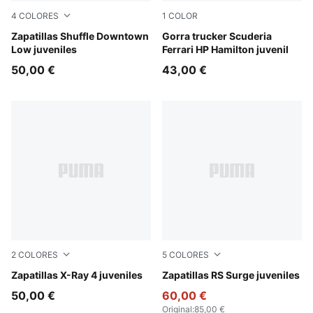
4
COLORES
1
COLOR
PUMA White-PUMA White-PUMA Gold
Zapatillas Shuffle Downtown
PUMA Red
Gorra trucker Scuderia
Low juveniles
Ferrari HP Hamilton juvenil
50,00 €
43,00 €
2
COLORES
5
COLORES
PUMA Black-Créme De Mint-PUMA White
Zapatillas X-Ray 4 juveniles
PUMA Black-Smokey Gray
Zapatillas RS Surge juveniles
50,00 €
60,00 €
Original
:
85,00 €