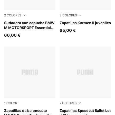
2
COLORES
3
COLORES
Puma Black
Sudadera con capucha BMW
PUMA White-PUMA White-PU
Zapatillas Karmen II juveniles
M MOTORSPORT Essentials
65,00 €
juvenil
60,00 €
1
COLOR
2
COLORES
PUMA Red-Magenta Gleam-Fluro Orange Pes
Zapatillas de baloncesto
Misty Pink-Powder Pink
Zapatillas Speedcat Ballet Let