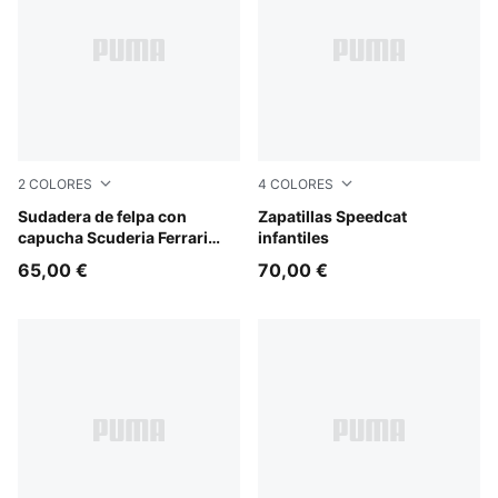
2
COLORES
4
COLORES
Rosso Corsa
Sudadera de felpa con
PUMA Black-PUMA White
Zapatillas Speedcat
capucha Scuderia Ferrari
infantiles
Coloured Shield juvenil
65,00 €
70,00 €