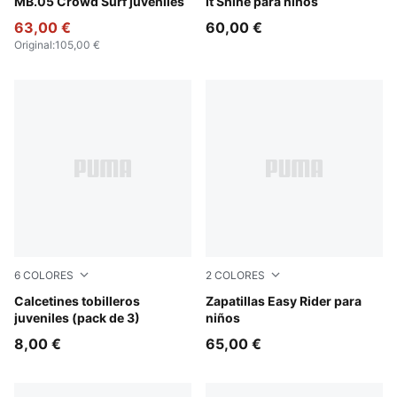
MB.05 Crowd Surf juveniles
It Shine para niños
63,00 €
60,00 €
Original
:
105,00 €
6
COLORES
2
COLORES
grey/white/black
Calcetines tobilleros
Gray Echo-Chambray Blue
Zapatillas Easy Rider para
juveniles (pack de 3)
niños
8,00 €
65,00 €