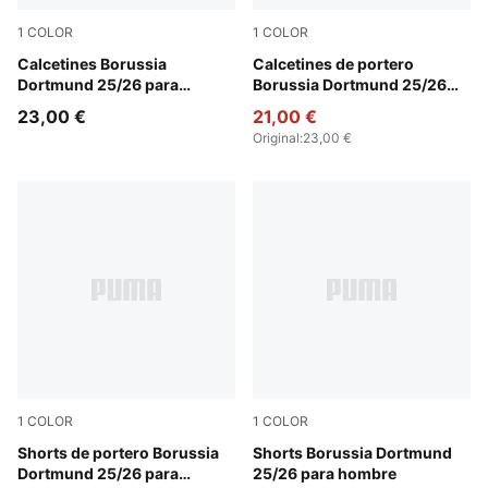
1
COLOR
1
COLOR
Faster Yellow-PUMA Black
Calcetines Borussia
Archive Green-Green Moss
Calcetines de portero
Dortmund 25/26 para
Borussia Dortmund 25/26
hombre
para hombre
23,00 €
21,00 €
Original
:
23,00 €
1
COLOR
1
COLOR
Archive Green-Intense Orange
Shorts de portero Borussia
PUMA Black-Faster Yellow
Shorts Borussia Dortmund
Dortmund 25/26 para
25/26 para hombre