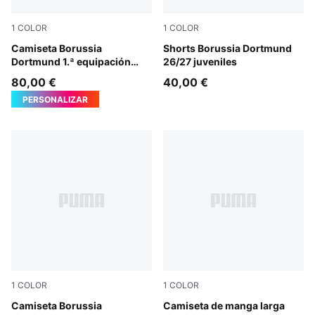
1
COLOR
1
COLOR
Faster Yellow-PUMA Black
Camiseta Borussia
PUMA Black-Faster Yellow
Shorts Borussia Dortmund
Dortmund 1.ª equipación
26/27 juveniles
26/27 juvenil
80,00 €
40,00 €
PERSONALIZAR
1
COLOR
1
COLOR
Faster Yellow-PUMA Black
Camiseta Borussia
Faster Yellow-PUMA Black
Camiseta de manga larga