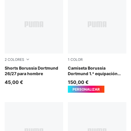
2
COLORES
1
COLOR
Purple Glimmer-Yellow Alert
Shorts Borussia Dortmund
Faster Yellow-PUMA Black
Camiseta Borussia
26/27 para hombre
Dortmund 1.ª equipación
26/27 Authentic para
45,00 €
150,00 €
hombre
PERSONALIZAR