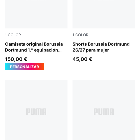
1
COLOR
1
COLOR
Faster Yellow-PUMA Black
Camiseta original Borussia
PUMA Black-Faster Yellow
Shorts Borussia Dortmund
Dortmund 1.ª equipación
26/27 para mujer
25/26 para hombre
150,00 €
45,00 €
PERSONALIZAR