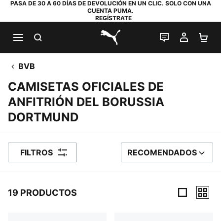
PASA DE 30 A 60 DÍAS DE DEVOLUCIÓN EN UN CLIC. SOLO CON UNA
CUENTA PUMA.
REGÍSTRATE
BUSCAR
CHAT EN DI
MI CUE
MI
PUMA.com
BVB
CAMISETAS OFICIALES DE
ANFITRIÓN DEL BORUSSIA
DORTMUND
FILTROS
RECOMENDADOS
ORDENAR POR
19 PRODUCTOS
19 productos