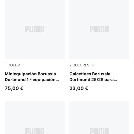
1
COLOR
2
COLORES
Faster Yellow-PUMA Black
Miniequipación Borussia
Alabaster-PUMA Black
Calcetines Borussia
Dortmund 1.ª equipación
Dortmund 25/26 para
26/27 para niños
hombre
75,00 €
23,00 €