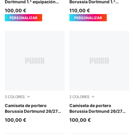
Dortmund 1.ª equipación
Borussia Dortmund 1.ª
26/27 para mujer
equipación 26/27 para
100,00 €
110,00 €
hombre
PERSONALIZAR
PERSONALIZAR
2
COLORES
2
COLORES
Hot Heat-PUMA Black
Camiseta de portero
Purple Pop-Pink Pixel
Camiseta de portero
Borussia Dortmund 26/27
Borussia Dortmund 26/27
para hombre
para hombre
100,00 €
100,00 €