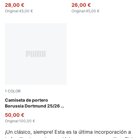
hombre
28,00 €
26,00 €
Original
:
45,00 €
Original
:
45,00 €
1
COLOR
Archive Green-Intense Orange
Camiseta de portero
Borussia Dortmund 25/26 de
manga corta para hombre
50,00 €
Original
:
100,00 €
¡Un clásico, siempre! Esta es la última incorporación a