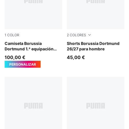
1
COLOR
2
COLORES
Faster Yellow-PUMA Black
Camiseta Borussia
PUMA Black-Faster Yellow
Shorts Borussia Dortmund
Dortmund 1.ª equipación
26/27 para hombre
26/27 para hombre
100,00 €
45,00 €
PERSONALIZAR