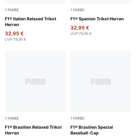
1
FARBE
1
FARBE
Puma White
F1® Italien Relaxed Trikot
Melon Glow
F1® Spanien Trikot Herren
Herren
32,95 €
32,95 €
UVP
:
79,95 €
UVP
:
79,95 €
1
FARBE
1
FARBE
Festive Blue
F1® Brasilien Relaxed Trikot
Festival Blue
F1® Brasilien Special
Herren
Baseball-Cap