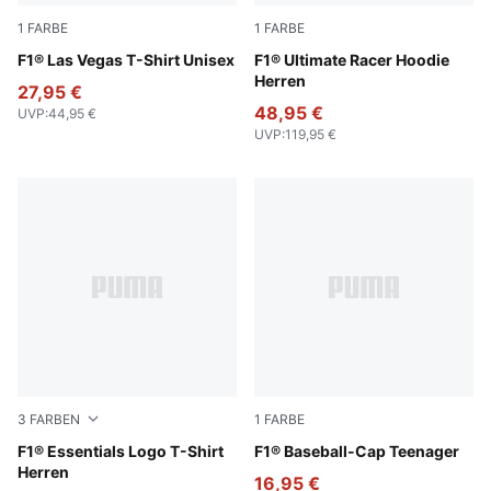
1
FARBE
1
FARBE
Puma Black
F1® Las Vegas T-Shirt Unisex
Puma Black
F1® Ultimate Racer Hoodie
Herren
27,95 €
48,95 €
UVP
:
44,95 €
UVP
:
119,95 €
3
FARBEN
1
FARBE
Puma Black
F1® Essentials Logo T-Shirt
Puma Black
F1® Baseball-Cap Teenager
Herren
16,95 €