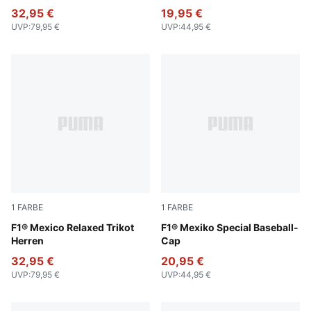
32,95 €
19,95 €
UVP
:
79,95 €
UVP
:
44,95 €
1
FARBE
1
FARBE
PUMA Pink
F1® Mexico Relaxed Trikot
Cadmium Green
F1® Mexiko Special Baseball-
Herren
Cap
32,95 €
20,95 €
UVP
:
79,95 €
UVP
:
44,95 €