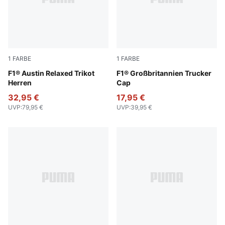
1
FARBE
1
FARBE
Lapis Lazuli
F1® Austin Relaxed Trikot
Puma Black
F1® Großbritannien Trucker
Herren
Cap
32,95 €
17,95 €
UVP
:
79,95 €
UVP
:
39,95 €