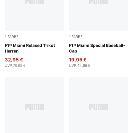
1
FARBE
1
FARBE
Pink Lilac
F1® Miami Relaxed Trikot
Pink Lilac
F1® Miami Special Baseball-
Herren
Cap
32,95 €
19,95 €
UVP
:
79,95 €
UVP
:
44,95 €