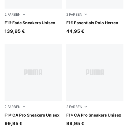
2
FARBEN
2
FARBEN
Alpine Snow-Persian Blue
F1® Fade Sneakers Unisex
Puma White
F1® Essentials Polo Herren
139,95 €
44,95 €
2
FARBEN
2
FARBEN
PUMA Black-Light Lime
F1® CA Pro Sneakers Unisex
PUMA White-Pop Red
F1® CA Pro Sneakers Unisex
99,95 €
99,95 €