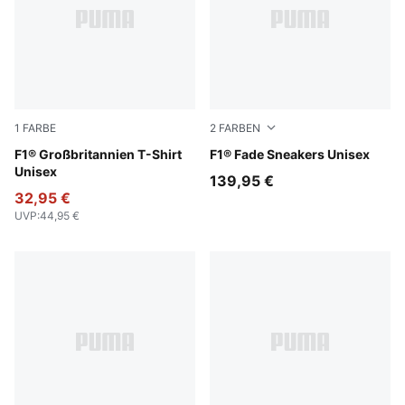
1
FARBE
2
FARBEN
Puma Black
F1® Großbritannien T-Shirt
PUMA Black-Pop Red
F1® Fade Sneakers Unisex
Unisex
139,95 €
32,95 €
UVP
:
44,95 €