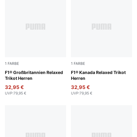
1
FARBE
1
FARBE
Puma Black
F1® Großbritannien Relaxed
Pop Red
F1® Kanada Relaxed Trikot
Trikot Herren
Herren
32,95 €
32,95 €
UVP
:
79,95 €
UVP
:
79,95 €