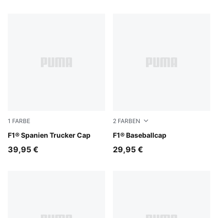
1
FARBE
2
FARBEN
Puma Black
F1® Spanien Trucker Cap
Puma Black
F1® Baseballcap
39,95 €
29,95 €