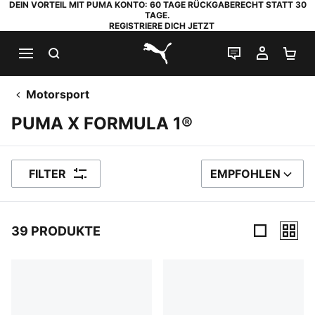
DEIN VORTEIL MIT PUMA KONTO: 60 TAGE RÜCKGABERECHT STATT 30
TAGE.
REGISTRIERE DICH JETZT
SUCHEN
LIVE-CHAT
MEIN K
WA
PUMA.com
Motorsport
PUMA X FORMULA 1®
FILTER
EMPFOHLEN
SORTIEREN NACH
39 PRODUKTE
39 Produkte