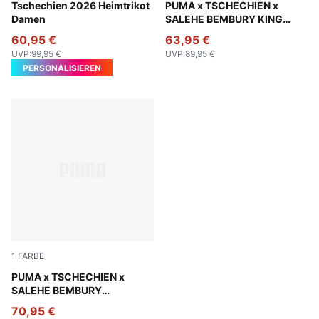
Dark Cherry-PUMA Navy
Tschechien 2026 Heimtrikot
Haute Tropic
PUMA x TSCHECHIEN x
Damen
SALEHE BEMBURY KING
Trikot Herren
60,95 €
63,95 €
UVP
:
99,95 €
UVP
:
89,95 €
PERSONALISIEREN
1
FARBE
Gold Moon-Pebble Path
PUMA x TSCHECHIEN x
SALEHE BEMBURY
Torwarttrikot Herren
70,95 €