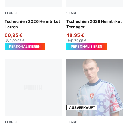
1
FARBE
1
FARBE
Dark Cherry-PUMA Navy
Tschechien 2026 Heimtrikot
Dark Cherry-PUMA Navy
Tschechien 2026 Heimtrikot
Herren
Teenager
60,95 €
48,95 €
UVP
:
99,95 €
UVP
:
79,95 €
PERSONALISIEREN
PERSONALISIEREN
AUSVERKAUFT
1
FARBE
1
FARBE