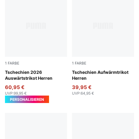
1
FARBE
1
FARBE
PUMA White-Matte Gold
Tschechien 2026
Dark Cherry-PUMA Navy
Tschechien Aufwärmtrikot
Auswärtstrikot Herren
Herren
60,95 €
39,95 €
UVP
:
99,95 €
UVP
:
64,95 €
PERSONALISIEREN