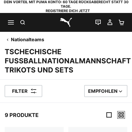
DEIN VORTEIL MIT PUMA KONTO: 60 TAGE RÜCKGABERECHT STATT 30
TAGE.
REGISTRIERE DICH JETZT
SUCHEN
LIVE-CHAT
MEIN K
WA
PUMA.com
Nationalteams
TSCHECHISCHE
FUSSBALLNATIONALMANNSCHAFT
TRIKOTS UND SETS
FILTER
EMPFOHLEN
SORTIEREN NACH
9 PRODUKTE
9 Produkte