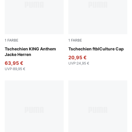
1
FARBE
1
FARBE
PUMA Navy
Tschechien KING Anthem
PUMA Navy
Tschechien ftblCulture Cap
Jacke Herren
20,95 €
63,95 €
UVP
:
24,95 €
UVP
:
89,95 €