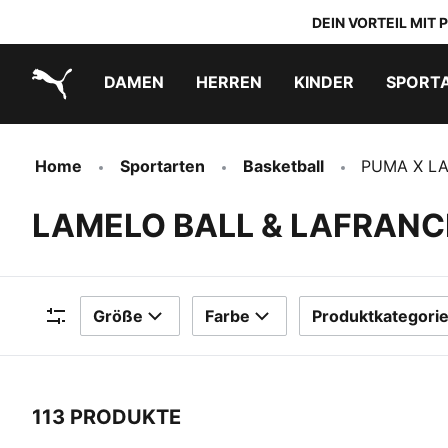
DEIN VORTEIL MIT
DAMEN
HERREN
KINDER
SPORT
PUMA.com
PUMA x TRANSFORMERS
PUMA x DORA THE EXPLORER
Schuhe zum Reinschlüpfen
Home
Sportarten
Basketball
PUMA X L
LAMELO BALL & LAFRAN
Größe
Farbe
Produktkategori
Filter
113 PRODUKTE