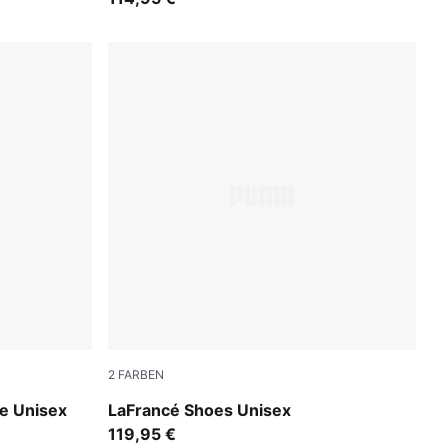
2
FARBEN
Cool Light Gray-Gray Echo
e Unisex
LaFrancé Shoes Unisex
119,95 €