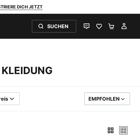
TRIERE DICH JETZT
SUCHEN
LIVE-CHAT
FAVORITEN 0
WARENKO
MEI
 KLEIDUNG
reis
EMPFOHLEN
SORTIEREN NACH