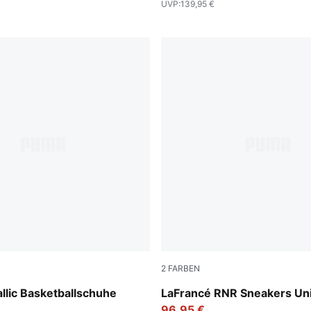
UVP
:
139,95 €
2
FARBEN
er-Yellow Alert-Glowing Red
Heat Fire-Silver Mist
llic Basketballschuhe
LaFrancé RNR Sneakers Un
96,95 €