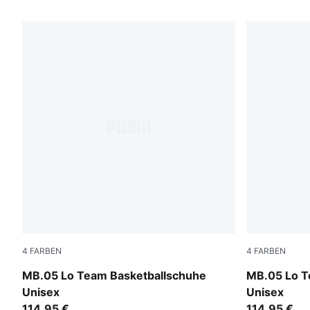
113 Produkte
4
FARBEN
4
FARBEN
PUMA White-Gray Echo
PUMA Black
MB.05 Lo Team Basketballschuhe
MB.05 Lo T
Unisex
Unisex
114,95 €
114,95 €