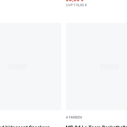
UVP
:
119,95 €
4
FARBEN