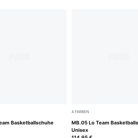
4
FARBEN
-Moody Gray
Lavender Alert-Dark Amethy
eam Basketballschuhe
MB.05 Lo Team Basketball
Unisex
114,95 €