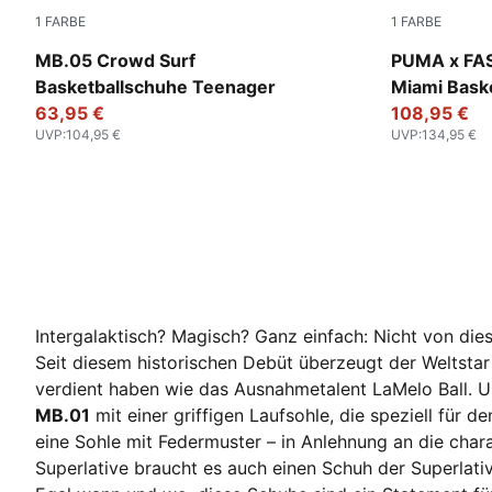
1
FARBE
1
FARBE
PUMA Red-Magenta Gleam-Fluro Orange Pes
Sun Struck-
MB.05 Crowd Surf
PUMA x FA
Basketballschuhe Teenager
Miami Bask
63,95 €
108,95 €
UVP
:
104,95 €
UVP
:
134,95 €
Intergalaktisch? Magisch? Ganz einfach: Nicht von di
Seit diesem historischen Debüt überzeugt der Weltstar w
verdient haben wie das Ausnahmetalent LaMelo Ball. U
MB.01
mit einer griffigen Laufsohle, die speziell für
eine Sohle mit Federmuster – in Anlehnung an die char
Superlative braucht es auch einen Schuh der Superlat