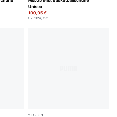
PUMA White-Gold
schuhe
MB.05 Mist Basketballschuhe
Unisex
100,95 €
UVP
:
124,95 €
2
FARBEN