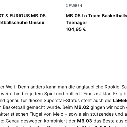
3
FARBEN
Ravish
PUMA White-Gray Echo
ST & FURIOUS MB.05
MB.05 Lo Team Basketball
etballschuhe Unisex
Teenager
104,95 €
eser Welt. Denn anders kann man die unglaubliche Rookie-S
eiterhin bei jedem Spiel und brilliert. Eines ist klar: Es gi
nd genau für diesen Superstar-Status steht auch die
LaMel
 den Basketball gemacht wurde. Beim
MB.02
gingen wir noch e
akteristischen Flügel von Melo – sowie ein stützendes und 
ive: Genau deswegen kombiniert der
MB.03
das Beste aus d