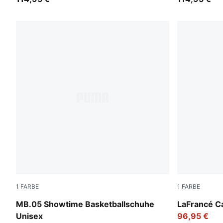
1
FARBE
1
FARBE
Poison Pink-Ultra Blue-Yellow Alert
Avocado Gre
MB.05 Showtime Basketballschuhe
LaFrancé C
Unisex
96,95 €