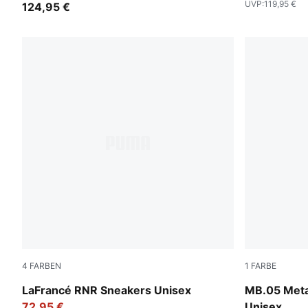
UVP
:
119,95 €
124,95 €
4
FARBEN
1
FARBE
Dusky Gray-White Glow
Vibrant Silv
LaFrancé RNR Sneakers Unisex
MB.05 Meta
72,95 €
Unisex