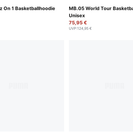
-Glowing Red
Sun Struck-Pure Magenta
z On 1 Basketballhoodie
MB.05 World Tour Basketb
Unisex
75,95 €
UVP
:
124,95 €