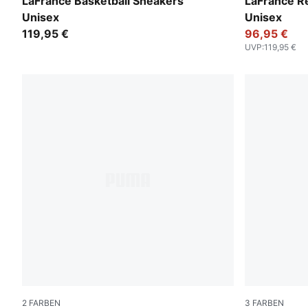
PUMA Black-Gray Sky
For All Tim
LaFrancé Basketball Sneakers
LaFrancé R
Unisex
Unisex
119,95 €
96,95 €
UVP
:
119,95 €
2
FARBEN
3
FARBEN