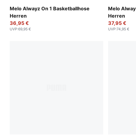
PUMA Black-Glowing Red
PUMA Black
Melo Alwayz On 1 Basketballhose
Melo Alway
Herren
Herren
36,95 €
37,95 €
UVP
:
69,95 €
UVP
:
74,95 €