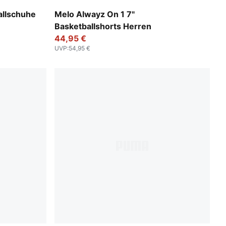
Electric Peppermint-AOP
allschuhe
Melo Alwayz On 1 7"
Basketballshorts Herren
44,95 €
UVP
:
54,95 €