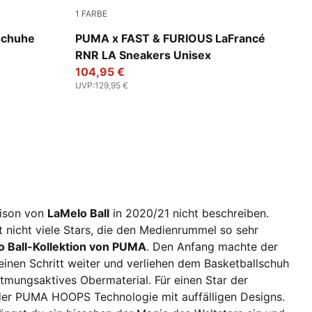
1
FARBE
PUMA Black-Bright Mango Yellow
schuhe
PUMA x FAST & FURIOUS LaFrancé
RNR LA Sneakers Unisex
104,95 €
UVP
:
129,95 €
aison von
LaMelo Ball
in 2020/21 nicht beschreiben.
bt nicht viele Stars, die den Medienrummel so sehr
o Ball-Kollektion von PUMA
. Den Anfang machte der
inen Schritt weiter und verliehen dem Basketballschuh
atmungsaktives Obermaterial. Für einen Star der
er PUMA HOOPS Technologie mit auffälligen Designs.