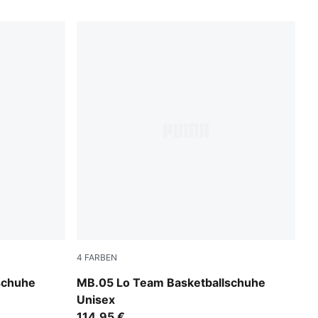
4
FARBEN
st
Ultra Blue-Intense Mint
schuhe
MB.05 Lo Team Basketballschuhe
Unisex
114,95 €