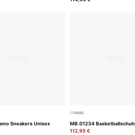
1
FARBE
en-Fizzy Light
Fluro Green Pes-Ravish
amo Sneakers Unisex
MB.01234 Basketballschuh
112,95 €