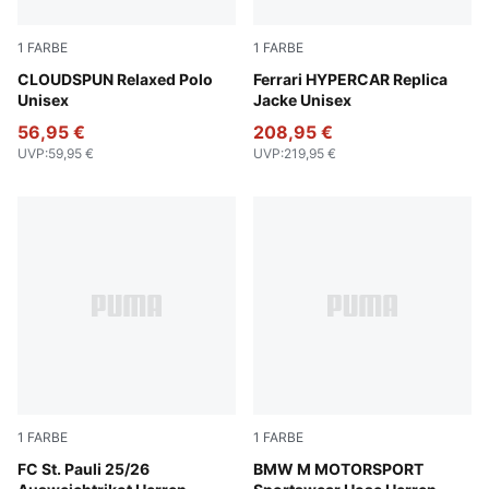
1
FARBE
1
FARBE
Sandstone Heather
CLOUDSPUN Relaxed Polo
PUMA Red
Ferrari HYPERCAR Replica
Unisex
Jacke Unisex
56,95 €
208,95 €
UVP
:
59,95 €
UVP
:
219,95 €
1
FARBE
1
FARBE
PUMA Black-PUMA White
FC St. Pauli 25/26
Puma Black
BMW M MOTORSPORT