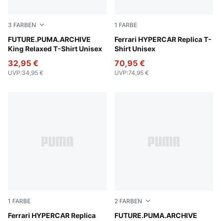
3
FARBEN
1
FARBE
Deep Plum
FUTURE.PUMA.ARCHIVE
PUMA Red
Ferrari HYPERCAR Replica T-
King Relaxed T-Shirt Unisex
Shirt Unisex
32,95 €
70,95 €
UVP
:
34,95 €
UVP
:
74,95 €
1
FARBE
2
FARBEN
PUMA Red
Ferrari HYPERCAR Replica
Puma White
FUTURE.PUMA.ARCHIVE