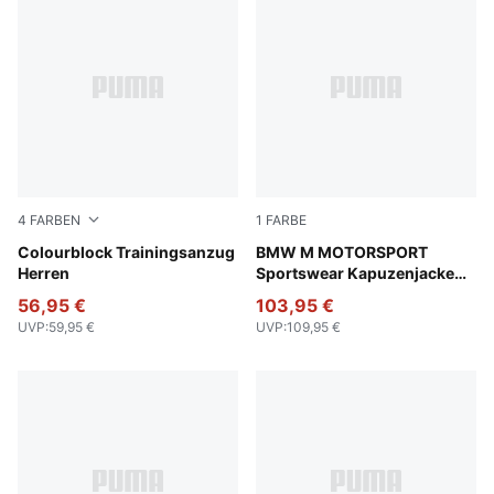
4
FARBEN
1
FARBE
Emerald Ice
Colourblock Trainingsanzug
Puma Black
BMW M MOTORSPORT
Herren
Sportswear Kapuzenjacke
Herren
56,95 €
103,95 €
UVP
:
59,95 €
UVP
:
109,95 €