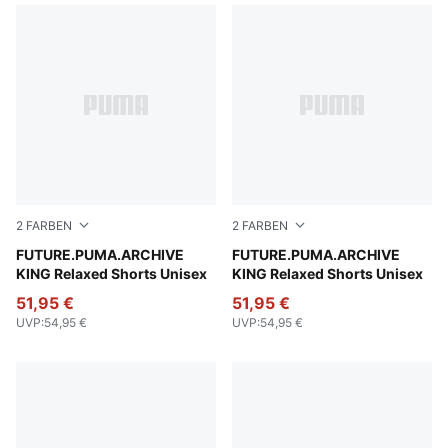
2
FARBEN
2
FARBEN
Puma Black
FUTURE.PUMA.ARCHIVE
For All Time Red
FUTURE.PUMA.ARCHIVE
KING Relaxed Shorts Unisex
KING Relaxed Shorts Unisex
51,95 €
51,95 €
UVP
:
54,95 €
UVP
:
54,95 €