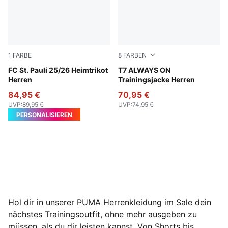
1
FARBE
8
FARBEN
Espresso Brown-PUMA White
FC St. Pauli 25/26 Heimtrikot
Mountain Blue
T7 ALWAYS ON
Herren
Trainingsjacke Herren
84,95 €
70,95 €
UVP
:
89,95 €
UVP
:
74,95 €
PERSONALISIEREN
Hol dir in unserer PUMA Herrenkleidung im Sale dein
nächstes Trainingsoutfit, ohne mehr ausgeben zu
müssen, als du dir leisten kannst. Von Shorts bis