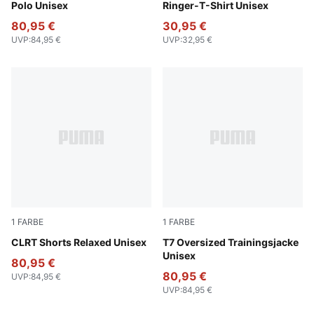
Polo Unisex
Ringer-T-Shirt Unisex
80,95 €
30,95 €
UVP
:
84,95 €
UVP
:
32,95 €
1
FARBE
1
FARBE
Puma Black
CLRT Shorts Relaxed Unisex
Puma Black
T7 Oversized Trainingsjacke
Unisex
80,95 €
80,95 €
UVP
:
84,95 €
UVP
:
84,95 €