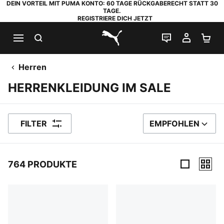
DEIN VORTEIL MIT PUMA KONTO: 60 TAGE RÜCKGABERECHT STATT 30
TAGE.
REGISTRIERE DICH JETZT
SUCHEN
LIVE-CHAT
MEIN K
WA
PUMA.com
Herren
HERRENKLEIDUNG IM SALE
FILTER
EMPFOHLEN
SORTIEREN NACH
764 PRODUKTE
764 Produkte