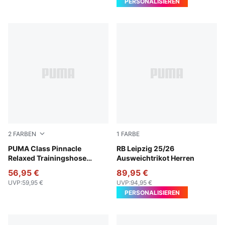
PERSONALISIEREN
2
FARBEN
1
FARBE
New Navy
PUMA Class Pinnacle
PUMA Black-Fast Red
RB Leipzig 25/26
Relaxed Trainingshose
Ausweichtrikot Herren
Herren
56,95 €
89,95 €
UVP
:
59,95 €
UVP
:
94,95 €
PERSONALISIEREN