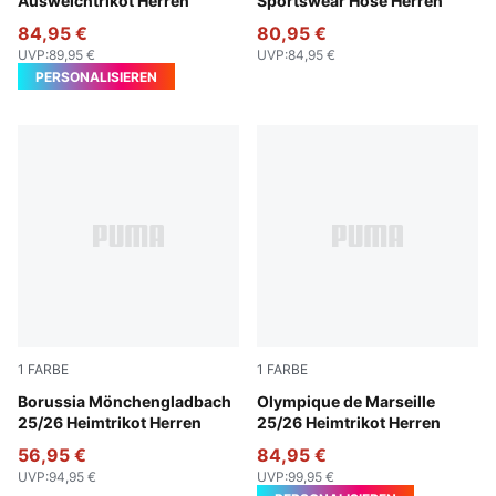
Ausweichtrikot Herren
Sportswear Hose Herren
84,95 €
80,95 €
UVP
:
89,95 €
UVP
:
84,95 €
PERSONALISIEREN
1
FARBE
1
FARBE
Warm White-PUMA Black
Borussia Mönchengladbach
PUMA White-Bleu Azur
Olympique de Marseille
25/26 Heimtrikot Herren
25/26 Heimtrikot Herren
56,95 €
84,95 €
UVP
:
94,95 €
UVP
:
99,95 €