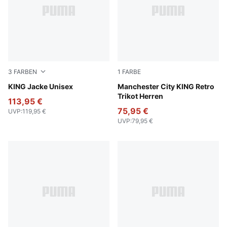
3
FARBEN
1
FARBE
Puma Black
KING Jacke Unisex
Tropical Blue-Deep Navy
Manchester City KING Retro
Trikot Herren
113,95 €
75,95 €
UVP
:
119,95 €
UVP
:
79,95 €