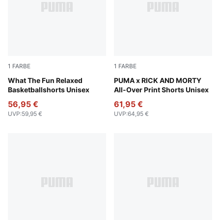
1
FARBE
1
FARBE
Alpine Snow
What The Fun Relaxed
PUMA Black-AOP
PUMA x RICK AND MORTY
Basketballshorts Unisex
All-Over Print Shorts Unisex
56,95 €
61,95 €
UVP
:
59,95 €
UVP
:
64,95 €