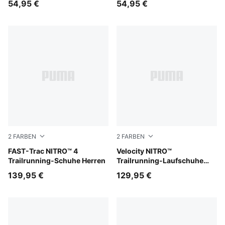
54,95 €
54,95 €
2
FARBEN
2
FARBEN
Apple Spritz-Lux Lime-Deep Plum
FAST-Trac NITRO™ 4
PUMA Black-Feather Gray-Li
Velocity NITRO™
Trailrunning-Schuhe Herren
Trailrunning-Laufschuhe
Damen
139,95 €
129,95 €