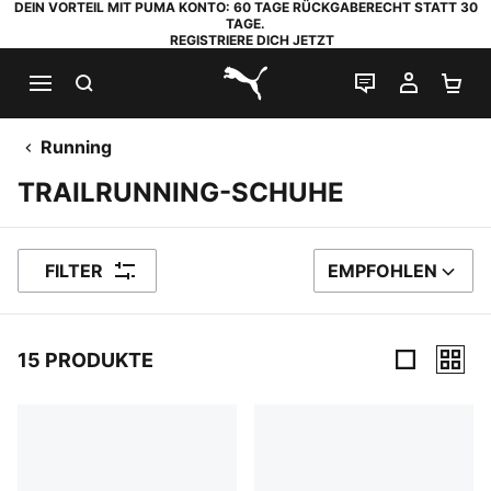
DEIN VORTEIL MIT PUMA KONTO: 60 TAGE RÜCKGABERECHT STATT 30
TAGE.
REGISTRIERE DICH JETZT
SUCHEN
LIVE-CHAT
MEIN K
WA
PUMA.com
Running
TRAILRUNNING-SCHUHE
FILTER
EMPFOHLEN
SORTIEREN NACH
15 PRODUKTE
15 Produkte