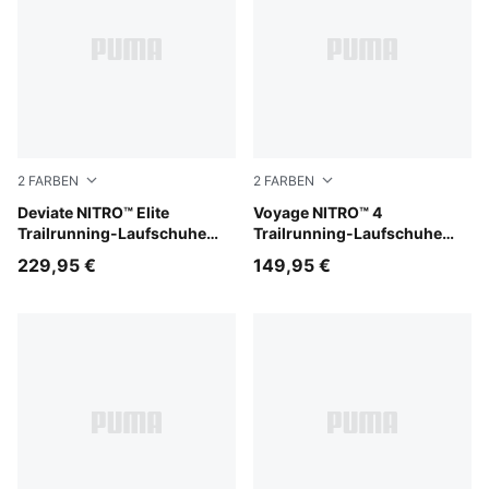
2
FARBEN
2
FARBEN
Light Lavender-Mouse Gray-Ultra Red
Deviate NITRO™ Elite
Silver Fog-Light Lavender-U
Voyage NITRO™ 4
Trailrunning-Laufschuhe
Trailrunning-Laufschuhe
Damen
Damen
229,95 €
149,95 €