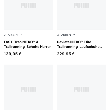
2
FARBEN
3
FARBEN
Ultra Red-Red Flash
FAST-Trac NITRO™ 4
Ultra Red-Mouse Gray
Deviate NITRO™ Elite
Trailrunning-Schuhe Herren
Trailrunning-Laufschuhe
Herren
139,95 €
229,95 €