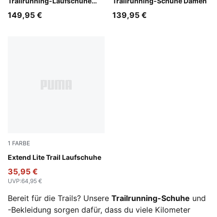
Trailrunning-Laufschuhe
Trailrunning-Schuhe Damen
Herren
149,95 €
139,95 €
1
FARBE
Loden Green-PUMA Black-Lux Lime
Extend Lite Trail Laufschuhe
35,95 €
UVP
:
64,95 €
Bereit für die Trails? Unsere
Trailrunning-Schuhe
und
-Bekleidung sorgen dafür, dass du viele Kilometer