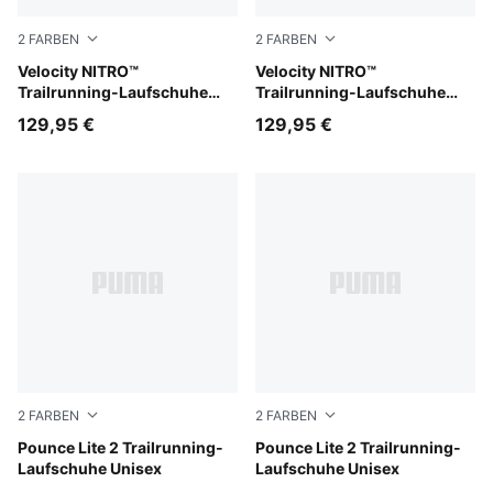
2
FARBEN
2
FARBEN
Mouse Gray-PUMA Black
Velocity NITRO™
Silver Fog-Ruby Noir-Mouse
Velocity NITRO™
Trailrunning-Laufschuhe
Trailrunning-Laufschuhe
Herren
Damen
129,95 €
129,95 €
2
FARBEN
2
FARBEN
PUMA Black-Cool Dark Gray
Pounce Lite 2 Trailrunning-
Moss Veil-Soft Grass-PUMA
Pounce Lite 2 Trailrunning-
Laufschuhe Unisex
Laufschuhe Unisex