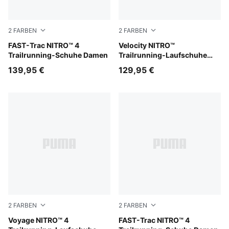
2
FARBEN
2
FARBEN
Ultra Red-Red Flash
FAST-Trac NITRO™ 4
PUMA Black-Feather Gray-Ul
Velocity NITRO™
Trailrunning-Schuhe Damen
Trailrunning-Laufschuhe
Herren
139,95 €
129,95 €
2
FARBEN
2
FARBEN
Mouse Gray-Ultra Red-Silver Fog
Voyage NITRO™ 4
Apple Spritz-Lux Lime
FAST-Trac NITRO™ 4