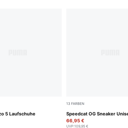
13
FARBEN
-PUMA White
Pelé Yellow-PUMA Black
zo 5 Laufschuhe
Speedcat OG Sneaker Unis
66,95 €
UVP
:
109,95 €