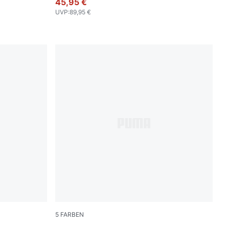
45,95 €
UVP
:
89,95 €
5
FARBEN