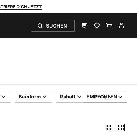
TRIERE DICH JETZT
SUCHEN
LIVE-CHAT
FAVORITEN 0
WARENKO
MEI
Beinform
Rabatt
EMPFOHLEN
Preis
SORTIEREN NACH