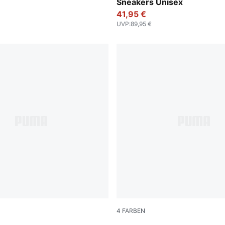
Sneakers Unisex
41,95 €
UVP
:
89,95 €
4
FARBEN