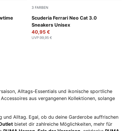
3
FARBEN
PUMA White-PUMA Black
owtime
Scuderia Ferrari Neo Cat 3.0
Sneakers Unisex
40,95 €
UVP
:
99,95 €
rsaison, Alltags-Essentials und ikonische sportliche
d Accessoires aus vergangenen Kollektionen, solange
 und Alltag. Egal, ob du deine Garderobe auffrischen
Outlet
bietet dir zahlreiche Möglichkeiten, mehr für