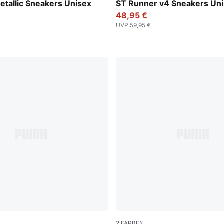
r-PUMA Black
PUMA White-PUMA Black-P
tallic Sneakers Unisex
ST Runner v4 Sneakers Un
48,95 €
UVP
:
59,95 €
2
FARBEN