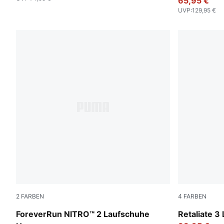
65,95 €
UVP
:
129,95 €
2
FARBEN
4
FARBEN
Vibrant Silver-Apple Spritz
PUMA White
ForeverRun NITRO™ 2 Laufschuhe
Retaliate 3