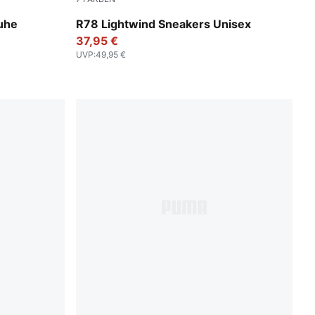
A Black
PUMA White-Candy Apple-Warm White
huhe
R78 Lightwind Sneakers Unisex
37,95 €
UVP
:
49,95 €