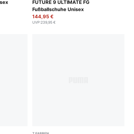
UMA White
Poison Pink-Sun Stream-Bright Aqua-PUMA 
isex
FUTURE 9 ULTIMATE FG
Fußballschuhe Unisex
144,95 €
UVP
:
239,95 €
7
FARBEN