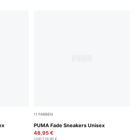
11
FARBEN
PUMA Black-Cool Dark Gray-PUMA Silver
ex
PUMA Fade Sneakers Unisex
48,95 €
UVP
:
119,95 €