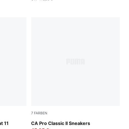
7
FARBEN
PUMA White-Desert Dust
t 11
CA Pro Classic II Sneakers