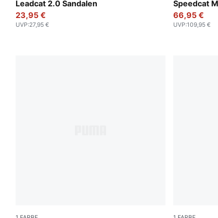
PUMA Black-PUMA Black
PUMA Silve
Leadcat 2.0 Sandalen
Speedcat Me
23,95 €
66,95 €
UVP
:
27,95 €
UVP
:
109,95 €
1
FARBE
1
FARBE