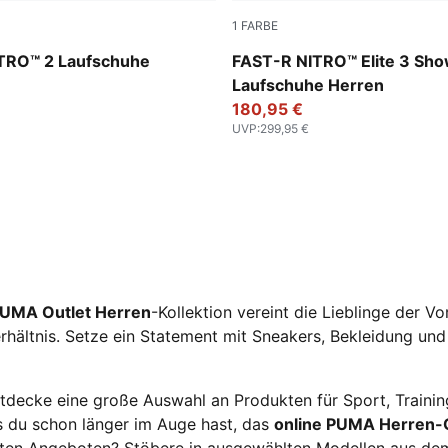
1
FARBE
z-Lux Lime
Poison Pink-PUMA White
TRO™ 2 Laufschuhe
FAST-R NITRO™ Elite 3 Sh
Laufschuhe Herren
180,95 €
UVP
:
299,95 €
UMA Outlet Herren
-Kollektion vereint die Lieblinge der Vo
rhältnis. Setze ein Statement mit Sneakers, Bekleidung un
decke eine große Auswahl an Produkten für Sport, Training
s du schon länger im Auge hast, das
online PUMA Herren-