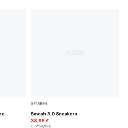
9
FARBEN
PUMA White-PUMA White-PUMA Gold
ex
Smash 3.0 Sneakers
38,95 €
UVP
:
54,95 €