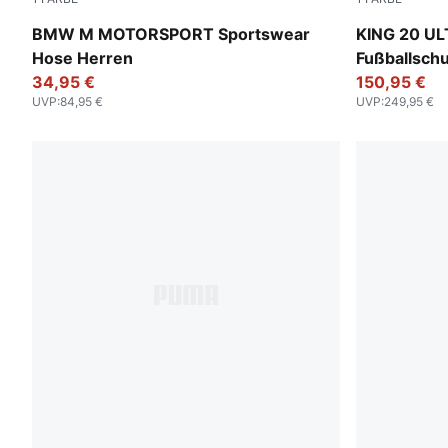
Puma Black
Icy Blue-Min
BMW M MOTORSPORT Sportswear
KING 20 U
Hose Herren
Fußballsch
34,95 €
150,95 €
UVP
:
84,95 €
UVP
:
249,95 €