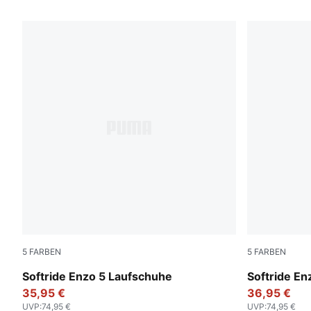
1688 Produkte
5
FARBEN
5
FARBEN
PUMA Black-Cool Dark Gray
PUMA Black
Softride Enzo 5 Laufschuhe
Softride En
35,95 €
36,95 €
UVP
:
74,95 €
UVP
:
74,95 €