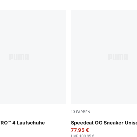
13
FARBEN
-PUMA Silver
Haute Coffee-Frosted Ivory
ITRO™ 4 Laufschuhe
Speedcat OG Sneaker Unis
77,95 €
UVP
:
109,95 €