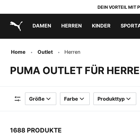
DEIN VORTEIL MIT
DAMEN
HERREN
KINDER
SPORT
PUMA.com
PUMA x TRANSFORMERS
PUMA x DORA THE EXPLORER
Schuhe zum Reinschlüpfen
Home
Outlet
Herren
PUMA OUTLET FÜR HERR
Größe
Farbe
Produkttyp
Filter
1688 PRODUKTE