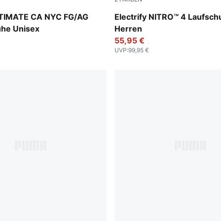
t Jelly-Sparkling Green
Apple Spritz-Lux Lime-PUM
LTIMATE CA NYC FG/AG
Electrify NITRO™ 4 Laufsc
uhe Unisex
Herren
55,95 €
UVP
:
99,95 €