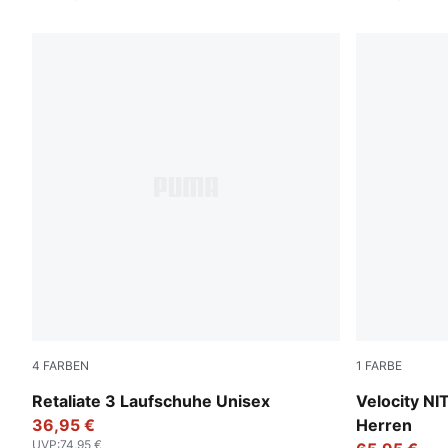
4
FARBEN
1
FARBE
For All Time Red-PUMA Black
PUMA Black
Retaliate 3 Laufschuhe Unisex
Velocity N
36,95 €
Herren
UVP
:
74,95 €