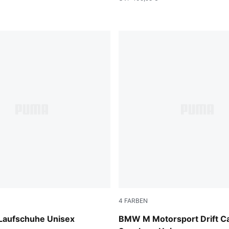
4
FARBEN
-Feather Gray
PUMA Black-PUMA White
 Laufschuhe Unisex
BMW M Motorsport Drift Ca