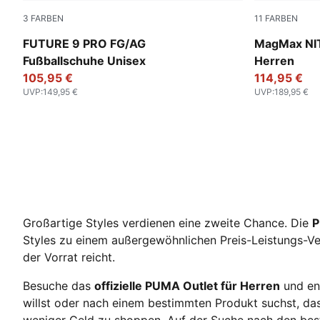
3
FARBEN
11
FARBEN
PUMA White-Metallic Gold-PUMA Black
Apple Sprit
FUTURE 9 PRO FG/AG
MagMax NI
Fußballschuhe Unisex
Herren
105,95 €
114,95 €
UVP
:
149,95 €
UVP
:
189,95 €
Großartige Styles verdienen eine zweite Chance. Die
P
Styles zu einem außergewöhnlichen Preis-Leistungs-Ve
der Vorrat reicht.
Besuche das
offizielle PUMA Outlet für Herren
und ent
willst oder nach einem bestimmten Produkt suchst, da