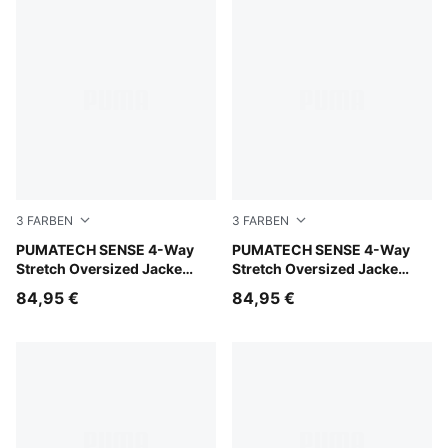
3
FARBEN
3
FARBEN
Chai Latte
PUMATECH SENSE 4-Way
Puma Black
PUMATECH SENSE 4-Way
Stretch Oversized Jacke
Stretch Oversized Jacke
Damen
Damen
84,95 €
84,95 €