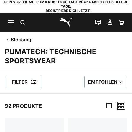
DEIN VORTEIL MIT PUMA KONTO: 60 TAGE RÜCKGABERECHT STATT 30
TAGE.
REGISTRIERE DICH JETZT
SUCHEN
LIVE-CHAT
MEIN K
WA
PUMA.com
Kleidung
PUMATECH: TECHNISCHE
SPORTSWEAR
FILTER
EMPFOHLEN
SORTIEREN NACH
92 PRODUKTE
92 Produkte