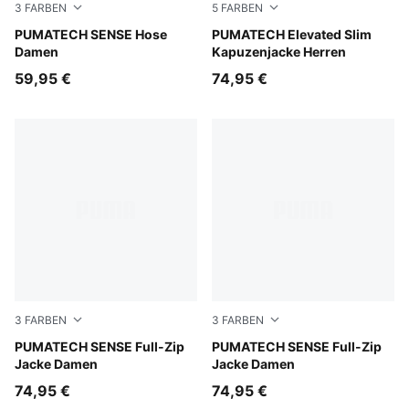
3
FARBEN
5
FARBEN
Inky Depths
PUMATECH SENSE Hose
Medium Gray Heather
PUMATECH Elevated Slim
Damen
Kapuzenjacke Herren
59,95 €
74,95 €
3
FARBEN
3
FARBEN
Misty Pink
PUMATECH SENSE Full-Zip
Inky Depths
PUMATECH SENSE Full-Zip
Jacke Damen
Jacke Damen
74,95 €
74,95 €