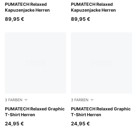
Chai Latte
PUMATECH Relaxed
Puma Black
PUMATECH Relaxed
Kapuzenjacke Herren
Kapuzenjacke Herren
89,95 €
89,95 €
3
FARBEN
3
FARBEN
Moody Gray
PUMATECH Relaxed Graphic
Silver Fog
PUMATECH Relaxed Graphic
T-Shirt Herren
T-Shirt Herren
24,95 €
24,95 €