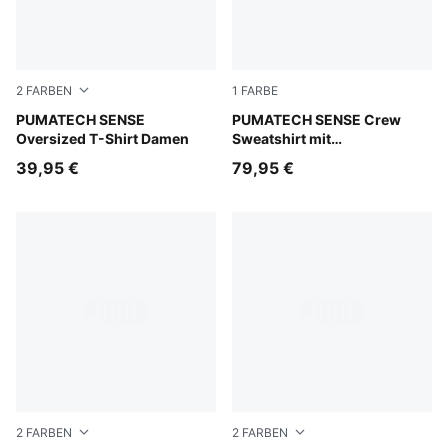
2
FARBEN
1
FARBE
Puma Black
PUMATECH SENSE
Puma Black
PUMATECH SENSE Crew
Oversized T-Shirt Damen
Sweatshirt mit
Reißverschluss bis zum Hals
39,95 €
79,95 €
und Ballonärmeln Damen
2
FARBEN
2
FARBEN