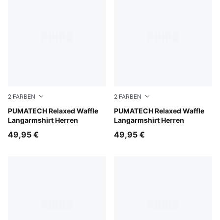
2
FARBEN
2
FARBEN
Silver Fog
PUMATECH Relaxed Waffle
Puma Black
PUMATECH Relaxed Waffle
Langarmshirt Herren
Langarmshirt Herren
49,95 €
49,95 €