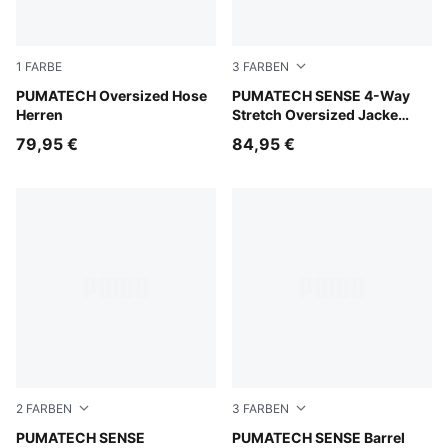
1
FARBE
3
FARBEN
Moody Gray
PUMATECH Oversized Hose
Inky Depths
PUMATECH SENSE 4-Way
Herren
Stretch Oversized Jacke
Damen
79,95 €
84,95 €
2
FARBEN
3
FARBEN
Puma White
PUMATECH SENSE
Inky Depths
PUMATECH SENSE Barrel