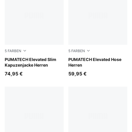
5
FARBEN
5
FARBEN
Puma Black
PUMATECH Elevated Slim
Puma Black
PUMATECH Elevated Hose
Kapuzenjacke Herren
Herren
74,95 €
59,95 €