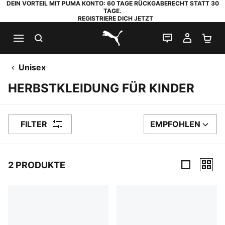
DEIN VORTEIL MIT PUMA KONTO: 60 TAGE RÜCKGABERECHT STATT 30
TAGE.
REGISTRIERE DICH JETZT
SUCHEN
LIVE-CHAT
MEIN K
WA
PUMA.com
Unisex
HERBSTKLEIDUNG FÜR KINDER
FILTER
EMPFOHLEN
SORTIEREN NACH
2 PRODUKTE
2 Produkte