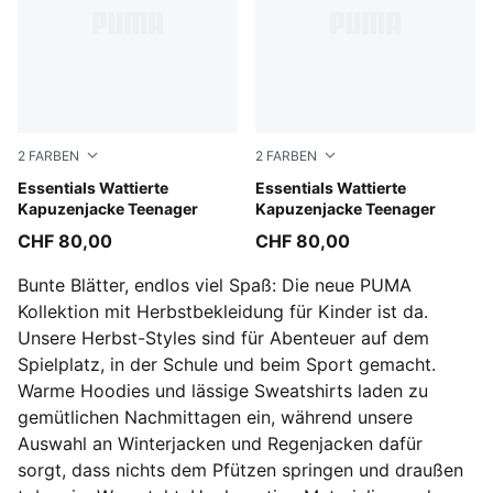
2
FARBEN
2
FARBEN
Misty Pink
Essentials Wattierte
New Navy
Essentials Wattierte
Kapuzenjacke Teenager
Kapuzenjacke Teenager
CHF 80,00
CHF 80,00
Bunte Blätter, endlos viel Spaß: Die neue PUMA
Kollektion mit Herbstbekleidung für Kinder ist da.
Unsere Herbst-Styles sind für Abenteuer auf dem
Spielplatz, in der Schule und beim Sport gemacht.
Warme Hoodies und lässige Sweatshirts laden zu
gemütlichen Nachmittagen ein, während unsere
Auswahl an Winterjacken und Regenjacken dafür
sorgt, dass nichts dem Pfützen springen und draußen