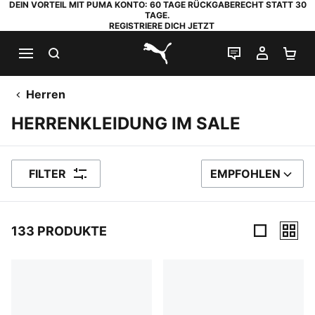
DEIN VORTEIL MIT PUMA KONTO: 60 TAGE RÜCKGABERECHT STATT 30
TAGE.
REGISTRIERE DICH JETZT
SUCHEN
LIVE-CHAT
MEIN K
WA
PUMA.com
Herren
HERRENKLEIDUNG IM SALE
FILTER
EMPFOHLEN
SORTIEREN NACH
133 PRODUKTE
133 Produkte