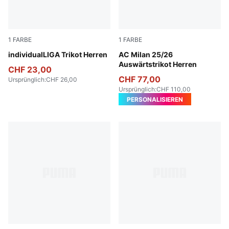
1
FARBE
1
FARBE
Puma White
individualLIGA Trikot Herren
PUMA White-For All Time R
AC Milan 25/26
Auswärtstrikot Herren
CHF 23,00
CHF 77,00
Ursprünglich
:
CHF 26,00
Ursprünglich
:
CHF 110,00
PERSONALISIEREN