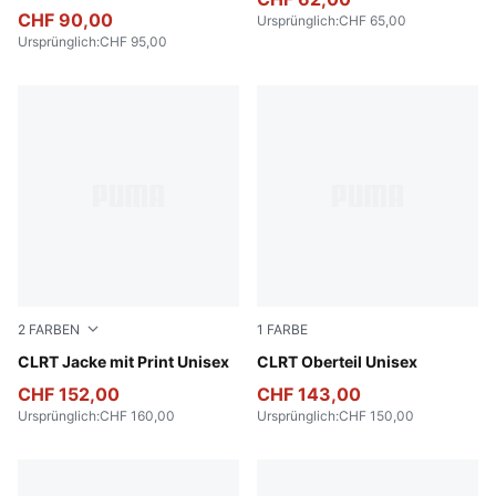
CHF 90,00
Ursprünglich
:
CHF 65,00
Ursprünglich
:
CHF 95,00
2
FARBEN
1
FARBE
Loden Green
CLRT Jacke mit Print Unisex
Vapor Gray
CLRT Oberteil Unisex
CHF 152,00
CHF 143,00
Ursprünglich
:
CHF 160,00
Ursprünglich
:
CHF 150,00