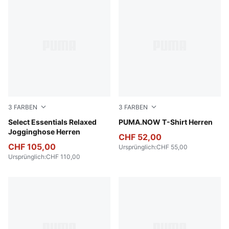
3
FARBEN
3
FARBEN
Light Gray Heather
Select Essentials Relaxed
Puma White
PUMA.NOW T-Shirt Herren
Jogginghose Herren
CHF 52,00
CHF 105,00
Ursprünglich
:
CHF 55,00
Ursprünglich
:
CHF 110,00