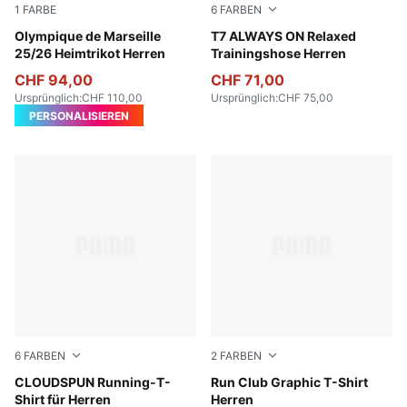
1
FARBE
6
FARBEN
PUMA White-Bleu Azur
Olympique de Marseille
Chocolate Brown
T7 ALWAYS ON Relaxed
25/26 Heimtrikot Herren
Trainingshose Herren
CHF 94,00
CHF 71,00
Ursprünglich
:
CHF 110,00
Ursprünglich
:
CHF 75,00
PERSONALISIEREN
6
FARBEN
2
FARBEN
Apple Spritz
CLOUDSPUN Running-T-
Puma White
Run Club Graphic T-Shirt
Shirt für Herren
Herren