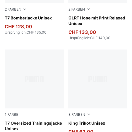
2
FARBEN
2
FARBEN
Puma Black
T7 Bomberjacke Unisex
Gray Skies
CLRT Hose mit Print Relaxed
Unisex
CHF 128,00
CHF 133,00
Ursprünglich
:
CHF 135,00
Ursprünglich
:
CHF 140,00
1
FARBE
3
FARBEN
Puma Black
T7 Oversized Trainingsjacke
Puma Black
King Trikot Unisex
Unisex
CHF 62,00