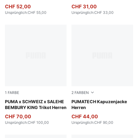
CHF 52,00
CHF 31,00
Ursprünglich
:
CHF 55,00
Ursprünglich
:
CHF 33,00
1
FARBE
2
FARBEN
Lapis Lazuli
PUMA x SCHWEIZ x SALEHE
Alpine Snow
PUMATECH Kapuzenjacke
BEMBURY KING Trikot Herren
Herren
CHF 70,00
CHF 44,00
Ursprünglich
:
CHF 100,00
Ursprünglich
:
CHF 90,00