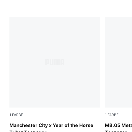
1
FARBE
1
FARBE
Alpine Snow-Flat Dark Gray
Vibrant Silv
Manchester City x Year of the Horse
MB.05 Meta