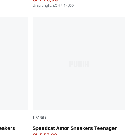
Ursprünglich
:
CHF 44,00
1
FARBE
Vapor Gray-Jasmine Flower
neakers
Speedcat Amor Sneakers Teenager