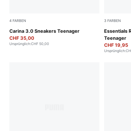
4
FARBEN
3
FARBEN
PUMA White-Sea Glass
Emerald Ice
Carina 3.0 Sneakers Teenager
Essentials 
CHF 35,00
Teenager
Ursprünglich
:
CHF 50,00
CHF 19,95
Ursprünglich
:
CH