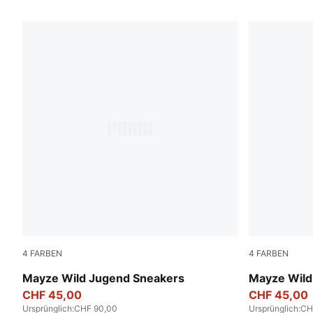
432 Produkte
4
FARBEN
4
FARBEN
Deep Plum-Mauve Pop
PUMA White
Mayze Wild Jugend Sneakers
Mayze Wild
CHF 45,00
CHF 45,00
Ursprünglich
:
CHF 90,00
Ursprünglich
:
CH