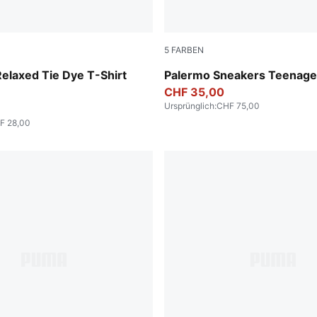
5
FARBEN
PUMA White-Cool Light Gra
Relaxed Tie Dye T-Shirt
Palermo Sneakers Teenage
CHF 35,00
Ursprünglich
:
CHF 75,00
F 28,00