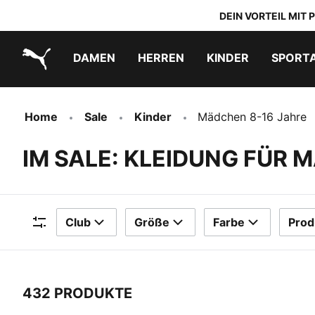
DEIN VORTEIL MIT
DAMEN
HERREN
KINDER
SPORT
PUMA.com
PUMA x TRANSFORMERS
PUMA x DORA THE EXPLORER
Schuhe zum Reinschlüpfen
Home
Sale
Kinder
Mädchen 8-16 Jahre
IM SALE: KLEIDUNG FÜR 
Club
Größe
Farbe
Prod
Filter
432 PRODUKTE