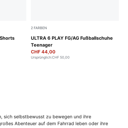
2
FARBEN
Ultra Blue-PUMA White-Glowing Red
 Shorts
ULTRA 6 PLAY FG/AG Fußballschuhe
Teenager
CHF 44,00
Ursprünglich
:
CHF 50,00
, sich selbstbewusst zu bewegen und ihre
 großes Abenteuer auf dem Fahrrad leben oder ihre