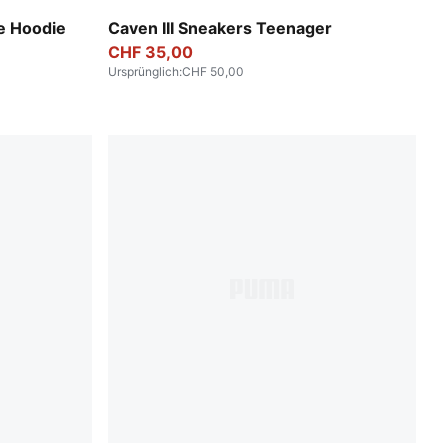
PUMA White-Clyde Royal-Gum
e Hoodie
Caven III Sneakers Teenager
CHF 35,00
Ursprünglich
:
CHF 50,00