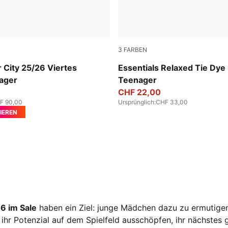
3
FARBEN
in
Emerald Ice
 City 25/26 Viertes
Essentials Relaxed Tie Dye
nager
Teenager
CHF 22,00
F 90,00
Ursprünglich
:
CHF 33,00
IEREN
6 im Sale
haben ein Ziel: junge Mädchen dazu zu ermutigen
e ihr Potenzial auf dem Spielfeld ausschöpfen, ihr nächstes