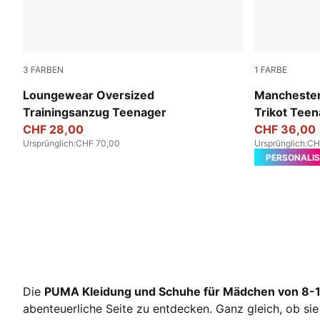
3
FARBEN
1
FARBE
Wild Pink
Green Terra
Loungewear Oversized
Manchester
Trainingsanzug Teenager
Trikot Tee
CHF 28,00
CHF 36,00
Ursprünglich
:
CHF 70,00
Ursprünglich
:
CH
PERSONALIS
Die
PUMA Kleidung und Schuhe für Mädchen von 8-1
abenteuerliche Seite zu entdecken. Ganz gleich, ob si