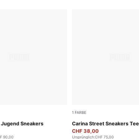
1
FARBE
-Snow Mountain Blue
PUMA White-PUMA White-P
 Jugend Sneakers
Carina Street Sneakers Te
CHF 38,00
F 90,00
Ursprünglich
:
CHF 75,00