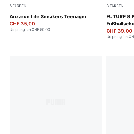
6
FARBEN
3
FARBEN
PUMA White-PUMA White
Poison Pink
Anzarun Lite Sneakers Teenager
FUTURE 9 
CHF 35,00
Fußballsch
Ursprünglich
:
CHF 50,00
CHF 39,00
Ursprünglich
:
CH