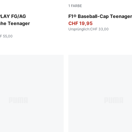
1
FARBE
-Sun Stream-Bright Aqua-PUMA White
Puma Black
PLAY FG/AG
F1® Baseball-Cap Teenage
uhe Teenager
CHF 19,95
Ursprünglich
:
CHF 33,00
F 55,00