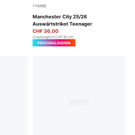
1
FARBE
Puma Black
r
Manchester City 25/26
Auswärtstrikot Teenager
CHF 36,00
Ursprünglich
:
CHF 90,00
PERSONALISIEREN