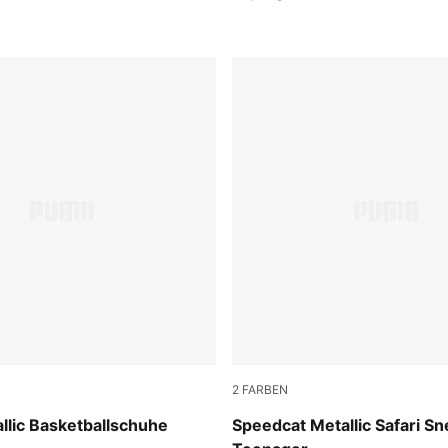
2
FARBEN
er-Yellow Alert-Glowing Red
PUMA Black-PUMA Silver
llic Basketballschuhe
Speedcat Metallic Safari S