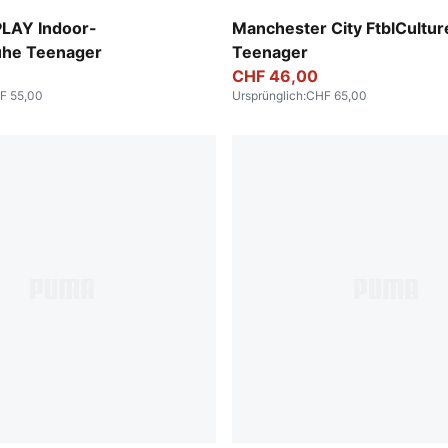
e Jewel
Green Terrain-Sea Glass
LAY Indoor-
Manchester City FtblCultur
uhe Teenager
Teenager
CHF 46,00
F 55,00
Ursprünglich
:
CHF 65,00