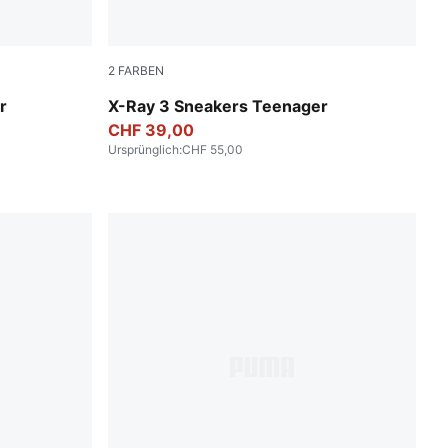
2
FARBEN
y-Sugared Almond
Glacial Gray-Vivid Blue-PUMA Black
r
X-Ray 3 Sneakers Teenager
CHF 39,00
Ursprünglich
:
CHF 55,00