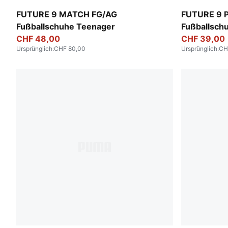
Glowing Red-PUMA White-PUMA Black-PUMA Silver
Icy Blue-Blu
FUTURE 9 MATCH FG/AG
FUTURE 9 P
Fußballschuhe Teenager
Fußballsch
CHF 48,00
CHF 39,00
Ursprünglich
:
CHF 80,00
Ursprünglich
:
CH