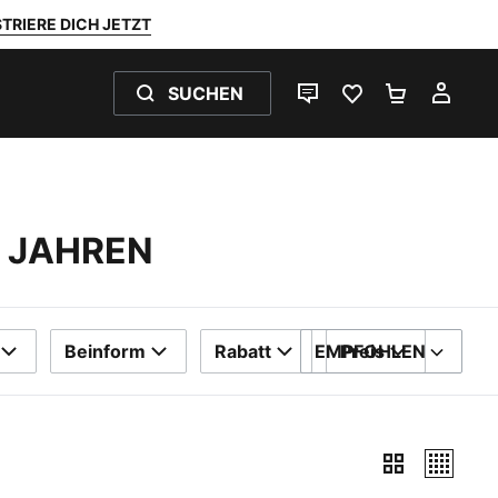
TRIERE DICH JETZT
SUCHEN
LIVE-CHAT
FAVORITEN 0
WARENKO
MEI
6 JAHREN
Beinform
Rabatt
EMPFOHLEN
Preis
SORTIEREN NACH