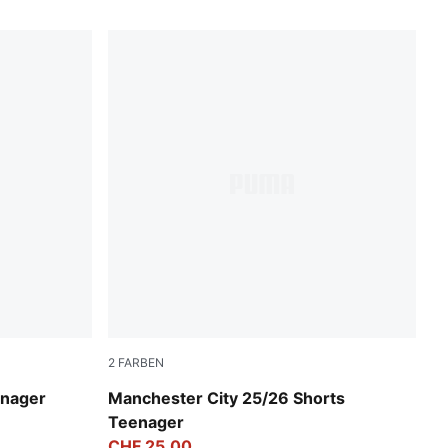
2
FARBEN
UMA Gold
Puma Black
enager
Manchester City 25/26 Shorts
Teenager
CHF 25,00