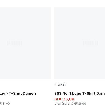
6
FARBEN
Intense Lavender
auf-T-Shirt Damen
ESS No. 1 Logo T-Shirt Da
CHF 23,00
F 31,00
Ursprünglich
:
CHF 26,00