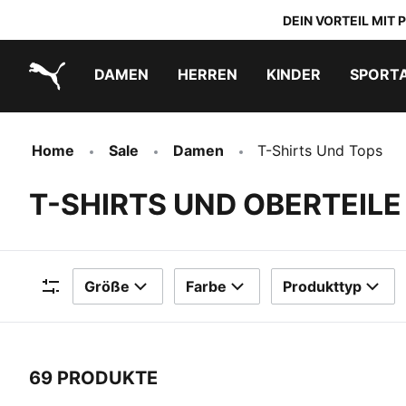
DEIN VORTEIL MIT
DAMEN
HERREN
KINDER
SPORT
PUMA.com
PUMA x DORA THE EXPLORER
Schuhe zum Reinschlüpfen
Home
Sale
Damen
T-Shirts Und Tops
T-SHIRTS UND OBERTEILE
Größe
Farbe
Produkttyp
Filter
69 PRODUKTE