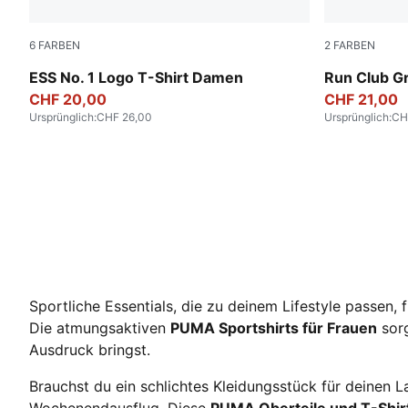
6
FARBEN
2
FARBEN
Wild Pink
Puma Black
ESS No. 1 Logo T-Shirt Damen
Run Club G
CHF 20,00
CHF 21,00
Ursprünglich
:
CHF 26,00
Ursprünglich
:
CH
Sportliche Essentials, die zu deinem Lifestyle passen, 
Die atmungsaktiven
PUMA Sportshirts für Frauen
sorg
Ausdruck bringst.
Brauchst du ein schlichtes Kleidungsstück für deinen