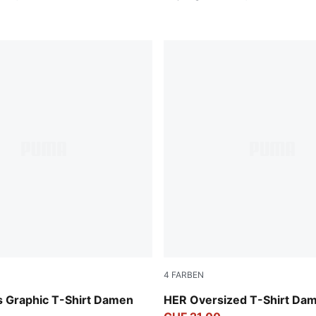
4
FARBEN
Seafoam
 Graphic T-Shirt Damen
HER Oversized T-Shirt Da