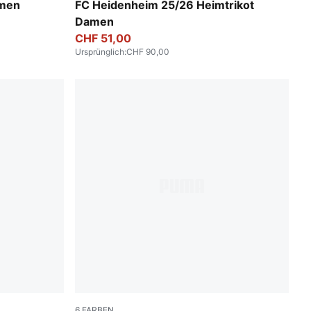
PUMA Red-Team Regal Red
amen
FC Heidenheim 25/26 Heimtrikot
Damen
CHF 51,00
Ursprünglich
:
CHF 90,00
6
FARBEN