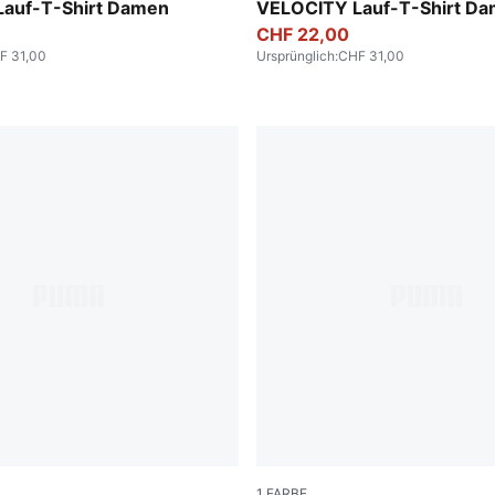
er
Apple Spritz
auf-T-Shirt Damen
VELOCITY Lauf-T-Shirt D
CHF 22,00
F 31,00
Ursprünglich
:
CHF 31,00
1
FARBE