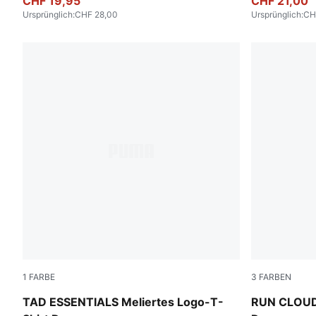
CHF 19,95
CHF 21,00
Ursprünglich
:
CHF 28,00
Ursprünglich
:
CH
1
FARBE
3
FARBEN
PUMA Black Heather
Apple Sprit
TAD ESSENTIALS Meliertes Logo-T-
RUN CLOUD