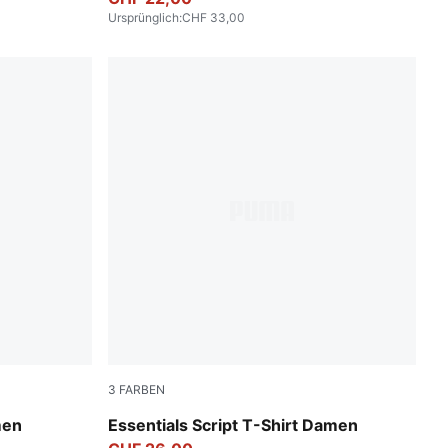
Ursprünglich
:
CHF 33,00
3
FARBEN
Intense Lavender
men
Essentials Script T-Shirt Damen