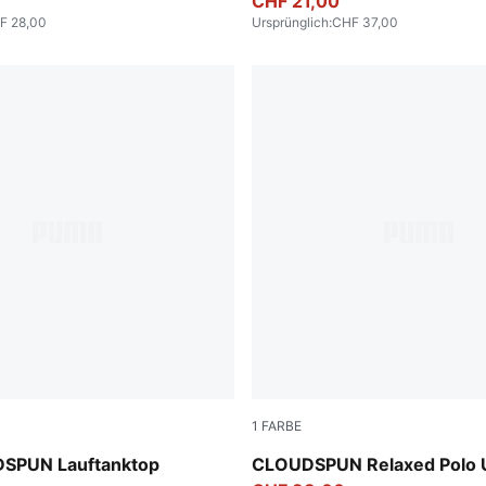
CHF 21,00
F 28,00
Ursprünglich
:
CHF 37,00
1
FARBE
z
Sandstone Heather
SPUN Lauftanktop
CLOUDSPUN Relaxed Polo 