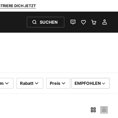
TRIERE DICH JETZT
SUCHEN
LIVE-CHAT
FAVORITEN 0
WARENKO
MEI
rm
Rabatt
Preis
EMPFOHLEN
SORTIEREN NACH