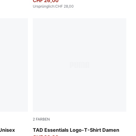
CHF 26,00
Ursprünglich
:
CHF 28,00
2
FARBEN
Puma Black
Unisex
TAD Essentials Logo-T-Shirt Damen