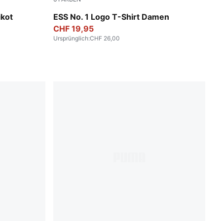
ed
Mauve Pop
ikot
ESS No. 1 Logo T-Shirt Damen
CHF 19,95
Ursprünglich
:
CHF 26,00