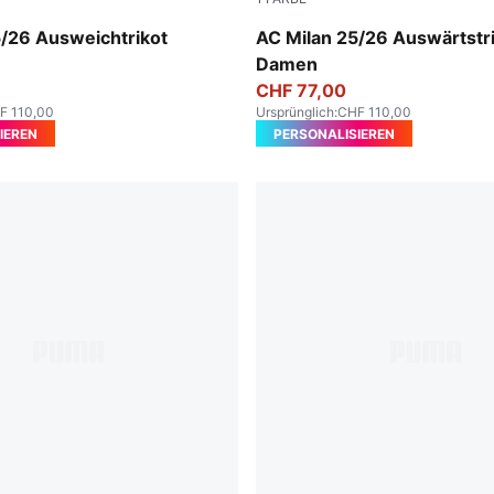
w-Dark Myrtle
PUMA White-For All Time R
5/26 Ausweichtrikot
AC Milan 25/26 Auswärtstr
Damen
CHF 77,00
F 110,00
Ursprünglich
:
CHF 110,00
IEREN
PERSONALISIEREN