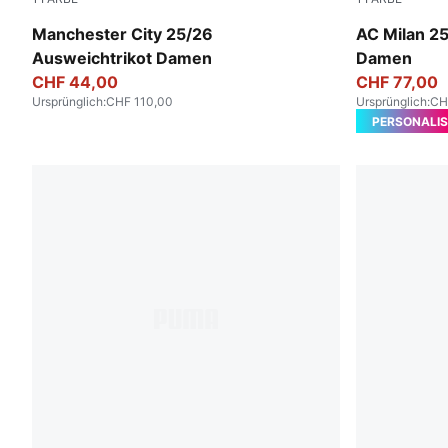
Cool Weather-Pro Green
Sunny Yello
Manchester City 25/26
AC Milan 2
Ausweichtrikot Damen
Damen
CHF 44,00
CHF 77,00
Ursprünglich
:
CHF 110,00
Ursprünglich
:
CH
PERSONALIS