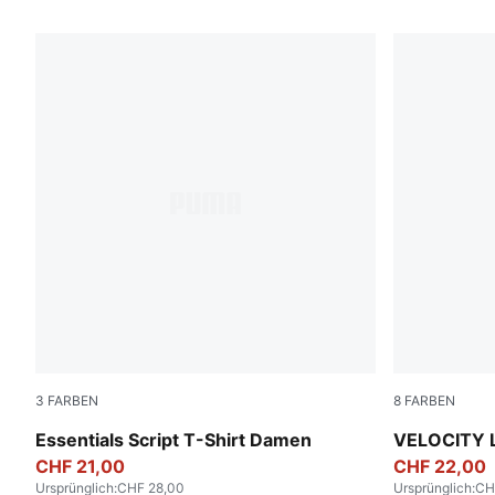
69 Produkte
3
FARBEN
8
FARBEN
Puma White
Puma White
Essentials Script T-Shirt Damen
VELOCITY L
CHF 21,00
CHF 22,00
Ursprünglich
:
CHF 28,00
Ursprünglich
:
CH