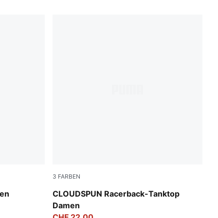
3
FARBEN
Puma Black
men
CLOUDSPUN Racerback-Tanktop
Damen
CHF 22,00