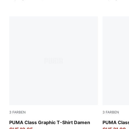
3
FARBEN
3
FARBEN
Intense Lavender
Puma Black
PUMA Class Graphic T-Shirt Damen
PUMA Class