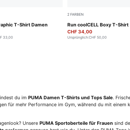
2
FARBEN
Sandstone
raphic T-Shirt Damen
Run coolCELL Boxy T-Shir
CHF 34,00
F 33,00
Ursprünglich
:
CHF 50,00
findest du im
PUMA Damen T-Shirts und Tops Sale
. Frisc
en für mehr Performance im Gym, während du mit einem kl
 Lagenlook? Unsere
PUMA Sportoberteile für Frauen
sind de