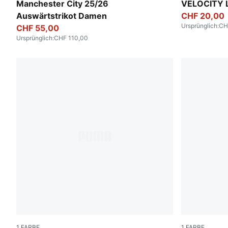
Puma Black
Vibrant Silv
Manchester City 25/26
VELOCITY L
Auswärtstrikot Damen
CHF 20,00
Ursprünglich
:
CH
CHF 55,00
Ursprünglich
:
CHF 110,00
1
FARBE
1
FARBE