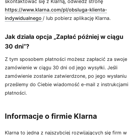
skontaktować się z Klarną, odwiedź stronę
https://www.klarna.com/pl/obsluga-klienta-
(
Otwiera się w nowym oknie
)
indywidualnego
/ lub pobierz aplikację Klarna.
Jak działa opcja „Zapłać później w ciągu
30 dni”?
Z tym sposobem płatności możesz zapłacić za swoje
zamówienie w ciągu 30 dni od jego wysyłki. Jeśli
zamówienie zostanie zatwierdzone, po jego wysłaniu
prześlemy do Ciebie wiadomość e-mail z instrukcjami
płatności.
Informacje o firmie Klarna
Klarna to jedna z najszybciej rozwijających się firm w