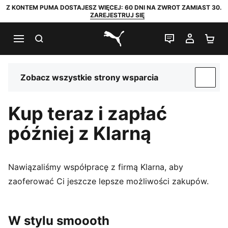
Z KONTEM PUMA DOSTAJESZ WIĘCEJ: 60 DNI NA ZWROT ZAMIAST 30.
ZAREJESTRUJ SIĘ
SZUKAJ
CZAT NA Ż
MOJE 
KO
PUMA.com
Zobacz wszystkie strony wsparcia
SUP
Kup teraz i zapłać
później z Klarną
Nawiązaliśmy współpracę z firmą Klarna, aby
zaoferować Ci jeszcze lepsze możliwości zakupów.
W stylu smoooth