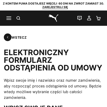
Z KONTEM PUMA DOSTAJESZ WIĘCEJ: 60 DNI NA ZWROT ZAMIAST 30.
ZAREJESTRUJ SIĘ
SZUKAJ
CZAT NA Ż
MOJE 
KO
PUMA.com
WSTECZ
Wstecz
ELEKTRONICZNY
FORMULARZ
ODSTĄPIENIA OD UMOWY
Wpisz swoje imię i nazwisko oraz numer zamówienia,
aby rozpocząć proces odstąpienia od umowy. Będzie
wtedy możliwe wybranie części lub całości
zamówienia.