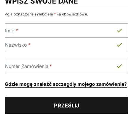
WPISZ SWOJE DANE
Pola oznaczone symbolem
*
są obowiązkowe
.
IMIĘ
*
Imię
*
NAZWISKO
*
Nazwisko
*
NUMER ZAMÓWIENIA
*
Numer Zamówienia
*
Gdzie mogę znaleźć szczegóły mojego zamówienia?
PRZEŚLIJ