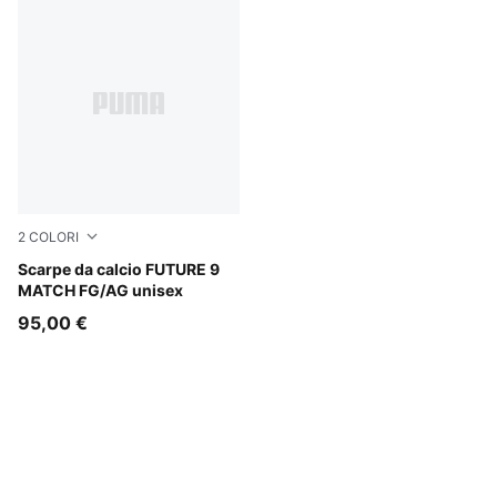
2
COLORI
Sugared Almond-PUMA White-Ultra Red-PUMA Black
Scarpe da calcio FUTURE 9
MATCH FG/AG unisex
95,00 €