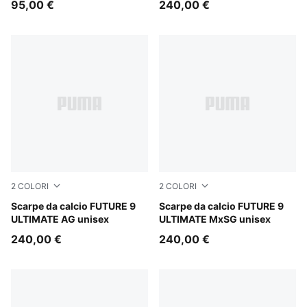
95,00 €
240,00 €
2
COLORI
2
COLORI
PUMA Black-Intense Mint-PUMA White
Scarpe da calcio FUTURE 9
PUMA Black-Intense Mint-P
Scarpe da calcio FUTURE 9
ULTIMATE AG unisex
ULTIMATE MxSG unisex
240,00 €
240,00 €