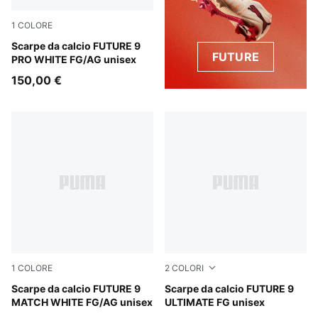
1
COLORE
PUMA White-Luminous Blue-Luminous Pink
Scarpe da calcio FUTURE 9
FUTURE
PRO WHITE FG/AG unisex
150,00 €
1
COLORE
2
COLORI
PUMA White-Luminous Blue-Luminous Pink
Scarpe da calcio FUTURE 9
PUMA Black-Intense Mint-P
Scarpe da calcio FUTURE 9
MATCH WHITE FG/AG unisex
ULTIMATE FG unisex