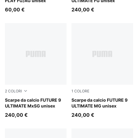
PLAY FG/AG unisex
ULTIMATE FG unisex
60,00 €
240,00 €
2
COLORI
1
COLORE
Sugared Almond-PUMA White-Ultra Red-PUMA Black
Scarpe da calcio FUTURE 9
Sugared Almond-PUMA Whit
Scarpe da calcio FUTURE 9
ULTIMATE MxSG unisex
ULTIMATE MG unisex
240,00 €
240,00 €