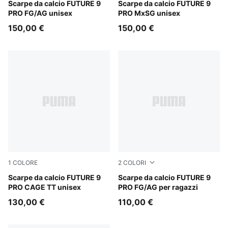
Sugared Almond-PUMA White-Ultra Red-PUMA Black
Scarpe da calcio FUTURE 9
Sugared Almond-PUMA Whit
Scarpe da calcio FUTURE 9
PRO FG/AG unisex
PRO MxSG unisex
150,00 €
150,00 €
1
COLORE
2
COLORI
Sugared Almond-PUMA White-Ultra Red-PUMA Black
Scarpe da calcio FUTURE 9
Sugared Almond-PUMA Whit
Scarpe da calcio FUTURE 9
PRO CAGE TT unisex
PRO FG/AG per ragazzi
130,00 €
110,00 €