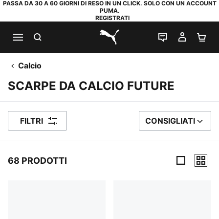
PASSA DA 30 A 60 GIORNI DI RESO IN UN CLICK. SOLO CON UN ACCOUNT
PUMA.
REGISTRATI
RICERCA
CHAT
IL MIO
CA
PUMA.com
Calcio
SCARPE DA CALCIO FUTURE
FILTRI
CONSIGLIATI
ORDINA PER
68 PRODOTTI
68 Prodotti