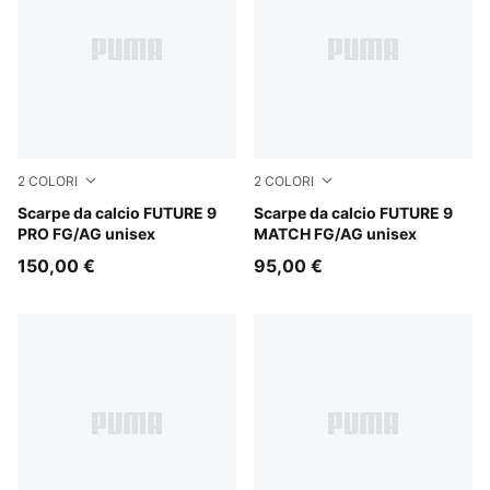
2
COLORI
2
COLORI
PUMA Black-Intense Mint-PUMA White
Scarpe da calcio FUTURE 9
PUMA Black-Intense Mint-P
Scarpe da calcio FUTURE 9
PRO FG/AG unisex
MATCH FG/AG unisex
150,00 €
95,00 €