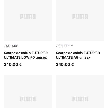
1
COLORE
2
COLORI
Sugared Almond-PUMA White-Ultra Red-PUMA Black
Scarpe da calcio FUTURE 9
Sugared Almond-PUMA Whit
Scarpe da calcio FUTURE 9
ULTIMATE LOW FG unisex
ULTIMATE AG unisex
240,00 €
240,00 €