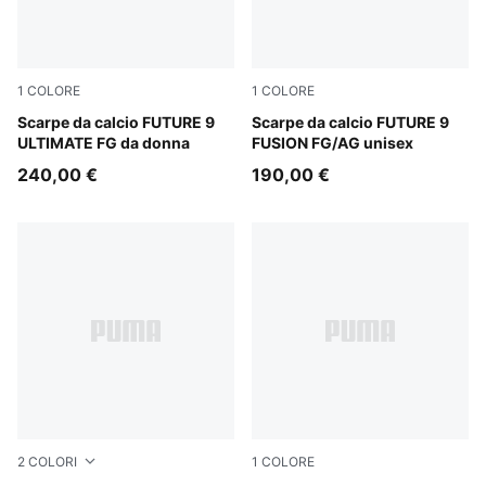
1
COLORE
1
COLORE
Sugared Almond-PUMA White-Ultra Red-PUMA Black
Scarpe da calcio FUTURE 9
Sugared Almond-PUMA Whit
Scarpe da calcio FUTURE 9
ULTIMATE FG da donna
FUSION FG/AG unisex
240,00 €
190,00 €
2
COLORI
1
COLORE