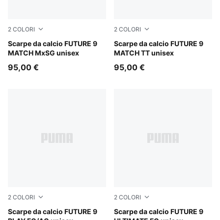
2
COLORI
2
COLORI
PUMA Black-Intense Mint-PUMA White
Scarpe da calcio FUTURE 9
PUMA Black-Intense Mint-P
Scarpe da calcio FUTURE 9
MATCH MxSG unisex
MATCH TT unisex
95,00 €
95,00 €
2
COLORI
2
COLORI
PUMA Black-Intense Mint-PUMA White
Scarpe da calcio FUTURE 9
Sugared Almond-PUMA Whit
Scarpe da calcio FUTURE 9