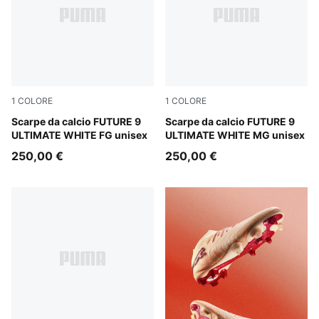
1
COLORE
1
COLORE
PUMA White-Luminous Blue-Luminous Pink
Scarpe da calcio FUTURE 9
PUMA White-Luminous Blue-
Scarpe da calcio FUTURE 9
ULTIMATE WHITE FG unisex
ULTIMATE WHITE MG unisex
250,00 €
250,00 €