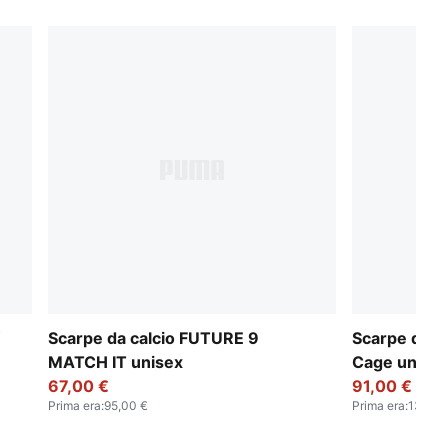
Y
Scarpe da calcio FUTURE 9
Scarpe da c
MATCH IT unisex
Cage unise
67,00 €
91,00 €
Prima era
:
95,00 €
Prima era
:
130,00