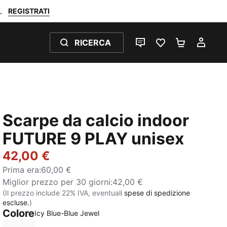
REGISTRATI
.
RICERCA
CHAT
PREFERITI 0
CARRELL
IL M
Scarpe da calcio indoor
FUTURE 9 PLAY unisex
42,00 €
Prima era
:
60,00 €
Miglior prezzo per 30 giorni
:
42,00 €
(Il prezzo include 22% IVA, eventuali
spese di spedizione
escluse.
)
Colore
:
Esaurito
Icy Blue-Blue Jewel