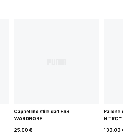
Cappellino stile dad ESS
Pallone da 
WARDROBE
NITRO™ Ulti
Quality Pro)
25,00 €
130,00 €