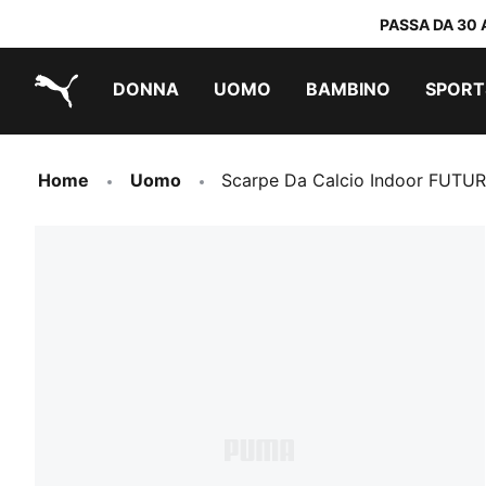
PASSA DA 30 
DONNA
UOMO
BAMBINO
SPORT
PUMA.com
PUMA x TRANSFORMERS
PUMA x DORA THE EXPLORER
Scarpe facili da indossare
Abbigliamento a meno di 40 €
Home
Uomo
Scarpe Da Calcio Indoor FUTU