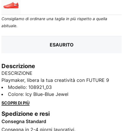
Glowing Red-PUMA White-PUMA Black-PUMA Silver
Consigliamo di ordinare una taglia in più rispetto a quella
abituale.
ESAURITO
Descrizione
DESCRIZIONE
Playmaker, libera la tua creatività con FUTURE 9
PLAY. La tomaia leggera con linguetta elasticizzata
Modello
:
108921_03
offre comfort, supporto e resistenza, mentre le zone
Colore
:
Icy Blue-Blue Jewel
in rilievo mirate migliorano il grip sul pallone. La suola
SCOPRI DI PIÙ
indoor a basso profilo, che non lascia segni, ti
Spedizione e resi
permette di liberarti dei difensori con facilità.
Consegna Standard
CARATTERISTICHE + VANTAGGI
La tomaia delle scarpe è realizzata con almeno il 30%
Consegna in 2-4 giorni lavorativi.