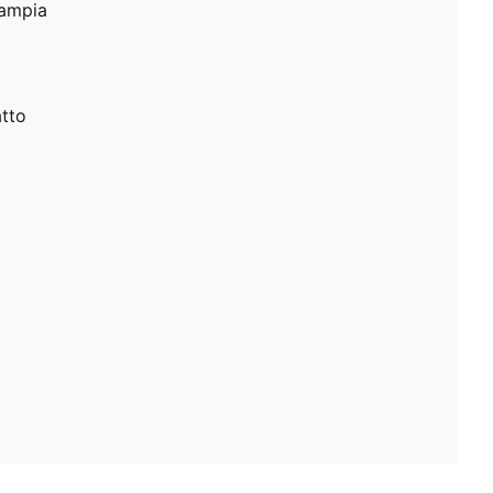
 ampia
atto