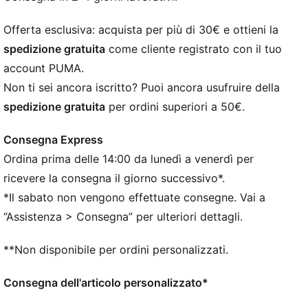
di materiali riciclati
VESTIBILITÀ: Tomaia leggera con linguetta elastica
Offerta esclusiva: acquista per più di 30€ e ottieni la
slip-on per comfort, supporto e durata
spedizione gratuita
come cliente registrato con il tuo
ABILITÀ: Le zone in rilievo mirate sulla tomaia
account PUMA.
aggiungono aderenza sulla palla in modo da poter
Non ti sei ancora iscritto? Puoi ancora usufruire della
sfruttare ogni tocco in ogni momento
spedizione gratuita
per ordini superiori a 50€.
AGILITÀ: Suola indoor a basso profilo antitraccia
DETTAGLI
Consegna Express
Calzata da regolare ad ampia
Ordina prima delle 14:00 da lunedì a venerdì per
Tipo di punta: Rotonda
Fibbia: Lacci
ricevere la consegna il giorno successivo*.
Tipo di tacco: Tacco piatto
*Il sabato non vengono effettuate consegne. Vai a
Superficie: Indoor
“Assistenza > Consegna” per ulteriori dettagli.
Loghi PUMA
**Non disponibile per ordini personalizzati.
Consegna dell'articolo personalizzato*