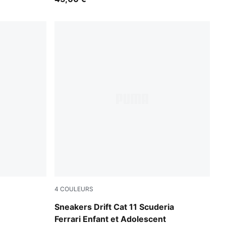
4
COULEURS
PUMA Black-Rosso Corsa
Sneakers Drift Cat 11 Scuderia
Ferrari Enfant et Adolescent