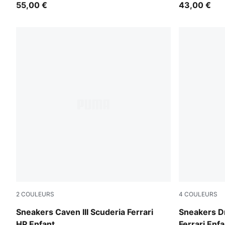
55,00 €
Adolescent
43,00 €
2
COULEURS
4
COULEURS
PUMA Black-PUMA White-Rosso Corsa
PUMA Black
Sneakers Caven III Scuderia Ferrari
Sneakers Dr
HP Enfant
Ferrari Enf