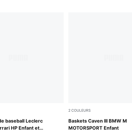
2
COULEURS
Puma White
e baseball Leclerc
Baskets Caven III BMW M
rrari HP Enfant et
MOTORSPORT Enfant