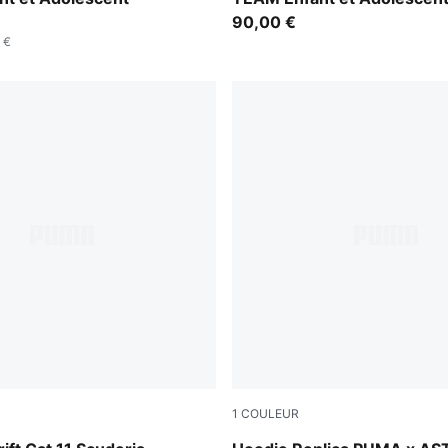
90,00 €
 €
1
COULEUR