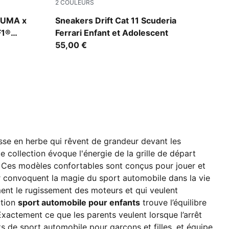
2
COULEURS
PUMA White-Rosso Corsa
 PUMA x
Sneakers Drift Cat 11 Scuderia
F1®
Ferrari Enfant et Adolescent
55,00 €
sse en herbe qui rêvent de grandeur devant les
te collection évoque l'énergie de la grille de départ
s. Ces modèles confortables sont conçus pour jouer et
rter convoquent la magie du sport automobile dans la vie
ment le rugissement des moteurs et qui veulent
ction
sport automobile pour enfants
trouve l’équilibre
 Exactement ce que les parents veulent lorsque l’arrêt
s de sport automobile pour garçons et filles, et équipe