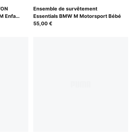
Pro Blue-M Color AOP
STON
Ensemble de survêtement
 Enfant
Essentials BMW M Motorsport Bébé
55,00 €