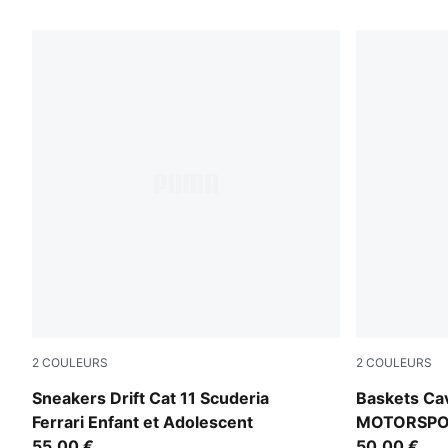
64 PRODUITS
2
COULEURS
2
COULEURS
PUMA Black-Rosso Corsa
Puma Black
Sneakers Drift Cat 11 Scuderia
Baskets Ca
Ferrari Enfant et Adolescent
MOTORSPOR
55,00 €
50,00 €