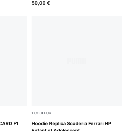
50,00 €
1
COULEUR
PUMA Red
CARD F1
Hoodie Replica Scuderia Ferrari HP
t
Enfant et Adolescent