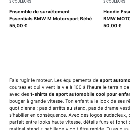
2
COULEURS
2
COULEURS
Puma Black
Pro Blue-M 
Ensemble de survêtement
Hoodie Esse
Essentials BMW M Motorsport Bébé
BMW MOTOR
55,00 €
Adolescent
50,00 €
Fais rugir le moteur. Les équipements de
sport automo
courses et qui vivent la vie à 100 à l’heure le terrain d
avec des
t-shirts de sport automobile cool pour enfa
bouger à grande vitesse. Ton enfant a le look de ses rê
quotidienne : pas d'arrêts au stand, pas de drame vest
s'habiller en conséquence. Avec des logos audacieux, 
parfait entre looks haute vitesse, détails funs et fonct
matinal stand « habillage » doit être rapide. Tu as pl