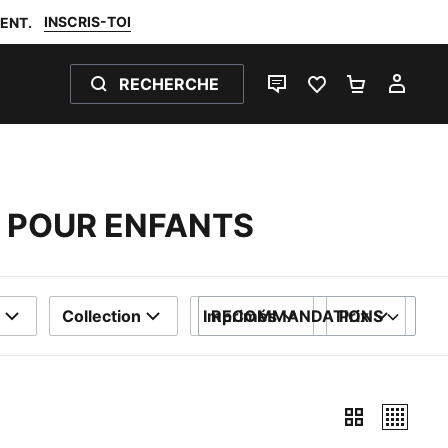
INSCRIS-TOI
ENT.
RECHERCHE
LIVE CHAT
FAVORIS 0
PANIER 0
MON
 POUR ENFANTS
Collection
Imprimés
RECOMMANDATIONS
Prix
TRIER PAR