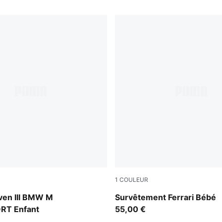
1
COULEUR
Rosso Corsa-PUMA Black
ven III BMW M
Survêtement Ferrari Bébé
T Enfant
55,00 €