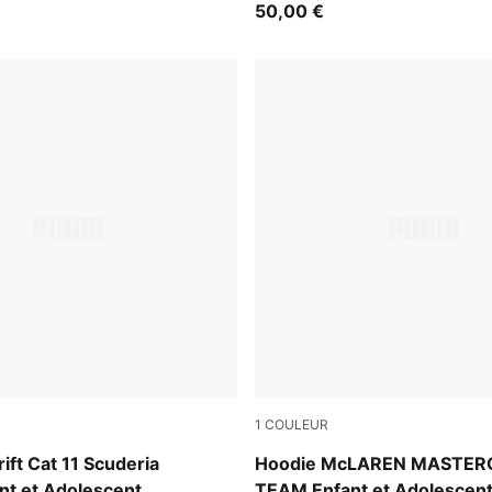
50,00 €
1
COULEUR
-Speed Yellow
Papaya
ift Cat 11 Scuderia
Hoodie McLAREN MASTER
ant et Adolescent
TEAM Enfant et Adolescen