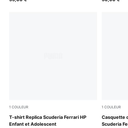
1
COULEUR
1
COULEUR
PUMA Red
PUMA Red
T-shirt Replica Scuderia Ferrari HP
Casquette d
Enfant et Adolescent
Scuderia Fe