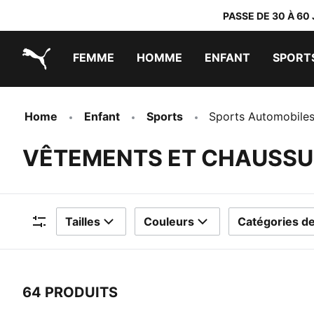
PASSE DE 30 À 60
FEMME
HOMME
ENFANT
SPORT
PUMA.com
PUMA x TRANSFORMERS
PUMA x DORA THE EXPLORER
Chaussures faciles à enfiler
Vêtements à moins de 40 €
Home
Enfant
Sports
Sports Automobile
VÊTEMENTS ET CHAUSSU
Tailles
Couleurs
Catégories de
Filtres
64 PRODUITS