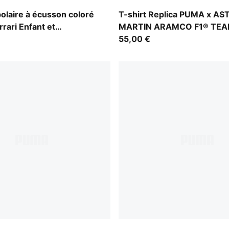
Green Lux
olaire à écusson coloré
T-shirt Replica PUMA x A
rrari Enfant et
MARTIN ARAMCO F1® TEAM
et Adolescent
55,00 €