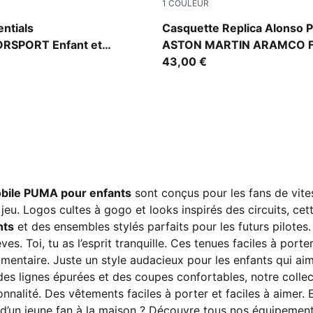
1
COULEUR
Color
Green Lux
ntials
Casquette Replica Alonso
SPORT Enfant et
ASTON MARTIN ARAMCO 
TEAM
43,00 €
bile PUMA pour enfants
sont conçus pour les fans de vite
e jeu. Logos cultes à gogo et looks inspirés des circuits, cet
nts
et des ensembles stylés parfaits pour les futurs pilote
ves. Toi, tu as l’esprit tranquille. Ces tenues faciles à po
imentaire. Juste un style audacieux pour les enfants qui ai
des lignes épurées et des coupes confortables, notre colle
ionnalité. Des vêtements faciles à porter et faciles à aimer.
us d’un jeune fan à la maison ? Découvre tous nos équipement