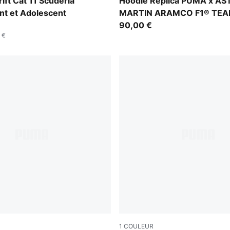
a-PUMA Black
Green Lux
ift Cat 11 Scuderia
Hoodie Replica PUMA x A
ant et Adolescent
MARTIN ARAMCO F1® TEAM
et Adolescent
90,00 €
 €
1
COULEUR