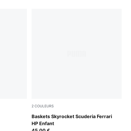
2
COULEURS
PUMA Black-PUMA White
Baskets Skyrocket Scuderia Ferrari
HP Enfant
45,00 €