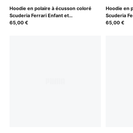
Rosso Corsa
Puma Black
Hoodie en polaire à écusson coloré
Hoodie en p
Scuderia Ferrari Enfant et
Scuderia Fe
Adolescent
65,00 €
Adolescent
65,00 €