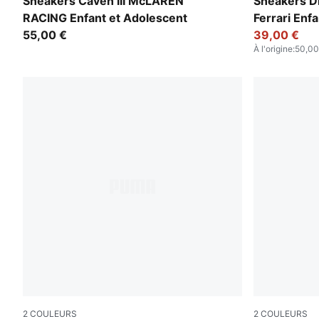
Puma Black
Rosso Cors
Sneakers Caven III McLAREN
Sneakers Dr
RACING Enfant et Adolescent
Ferrari Enf
55,00 €
39,00 €
À l'origine
:
50,00
2
COULEURS
2
COULEURS