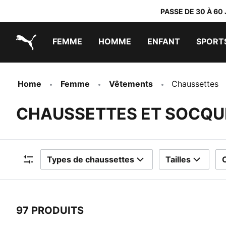
PASSE DE 30 À 60
FEMME
HOMME
ENFANT
SPORT
PUMA.com
PUMA x TRANSFORMERS
PUMA x DORA THE EXPLORER
Chaussures faciles à enfiler
Vêtements à moins de 40 €
Home
Femme
Vêtements
Chaussettes
CHAUSSETTES ET SOCQU
Types de chaussettes
Tailles
Filtres
97 PRODUITS