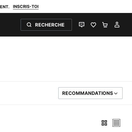
INSCRIS-TOI
ENT.
RECHERCHE
LIVE CHAT
FAVORIS 0
PANIER 0
MON
RECOMMANDATIONS
TRIER PAR