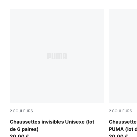
97 PRODUITS
2
COULEURS
2
COULEURS
white
black
Chaussettes invisibles Unisexe (lot
Chaussette
de 6 paires)
PUMA (lot d
20,00 €
20,00 €