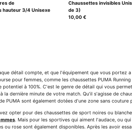
black/red
ires de
Chaussettes invisibles Unis
s hauteur 3/4 Unisexe
de 3)
10,00 €
aque détail compte, et que l'équipement que vous portez a
ourse pour femmes, comme les chaussettes PUMA Running Ce
potentiel à 100%. C'est le genre de détail qui vous permett
u'à la dernière minute de votre match. Qu'il s'agisse de ch
de PUMA sont également dotées d'une zone sans couture pou
vez opter pour des chaussettes de sport noires ou blanche
femmes
. Mais pour les sportives qui aiment l'audace, ou q
es ou rose sont également disponibles. Après les avoir ess