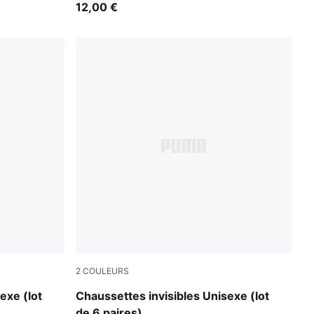
12,00 €
2
COULEURS
black
exe (lot
Chaussettes invisibles Unisexe (lot
de 6 paires)