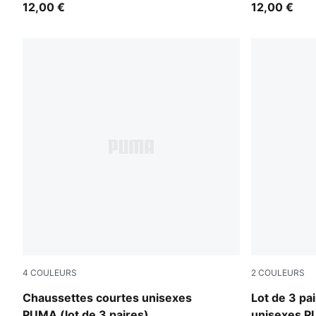
12,00 €
12,00 €
4
COULEURS
2
COULEURS
blue / yellow
white
Chaussettes courtes unisexes
Lot de 3 pa
PUMA (lot de 3 paires)
unisexes 