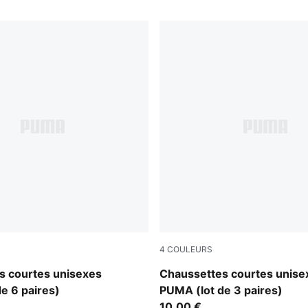
4
COULEURS
white
s courtes unisexes
Chaussettes courtes unise
e 6 paires)
PUMA (lot de 3 paires)
10,00 €