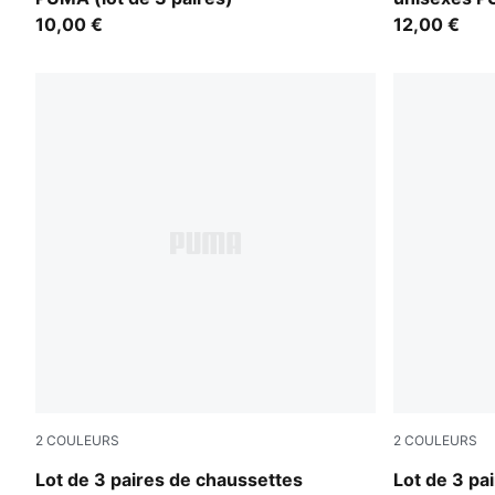
10,00 €
12,00 €
2
COULEURS
2
COULEURS
black
white
Lot de 3 paires de chaussettes
Lot de 3 pa