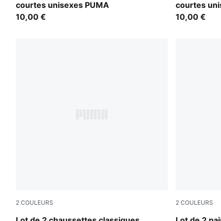
courtes unisexes PUMA
courtes un
10,00 €
10,00 €
2
COULEURS
2
COULEURS
white
black
Lot de 2 chaussettes classiques
Lot de 2 pa