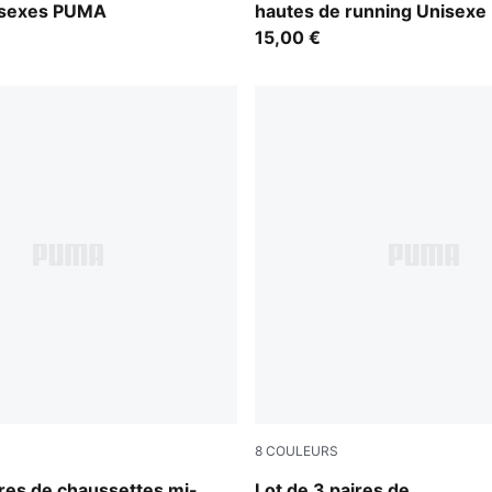
isexes PUMA
hautes de running Unisexe
15,00 €
8
COULEURS
green combo
ires de chaussettes mi-
Lot de 3 paires de