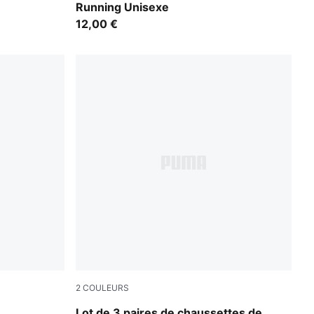
Running Unisexe
12,00 €
2
COULEURS
white
Lot de 3 paires de chaussettes de