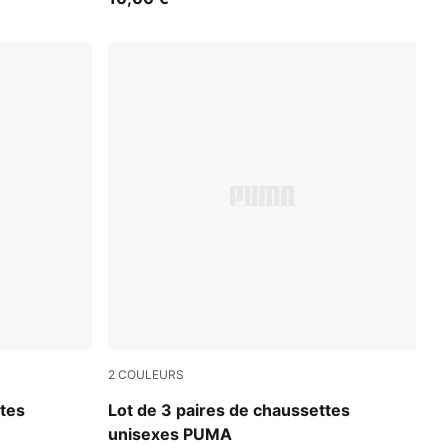
2
COULEURS
black
ttes
Lot de 3 paires de chaussettes
unisexes PUMA