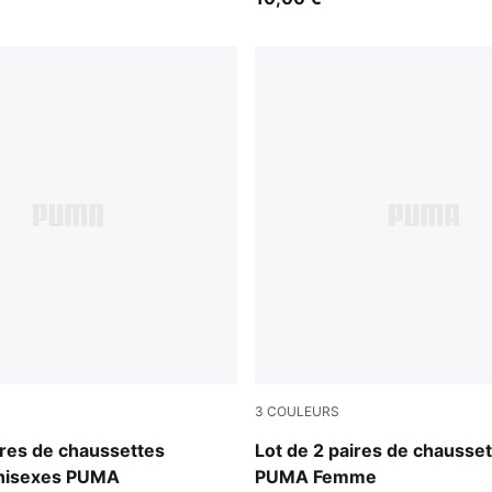
3
COULEURS
PINK MELANGE
ires de chaussettes
Lot de 2 paires de chausse
 unisexes PUMA
PUMA Femme