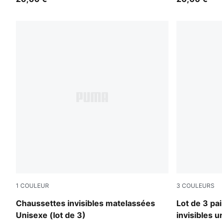
1
COULEUR
3
COULEURS
black
white
Chaussettes invisibles matelassées
Lot de 3 pa
Unisexe (lot de 3)
invisibles