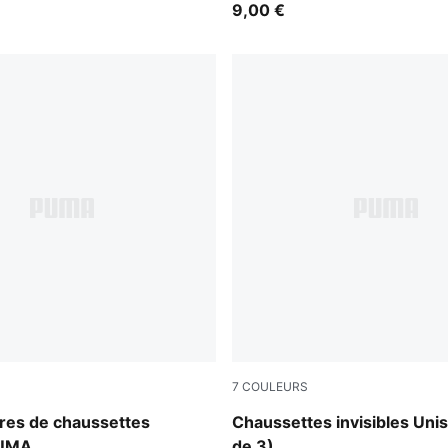
9,00 €
7
COULEURS
white
ires de chaussettes
Chaussettes invisibles Unis
PUMA
de 3)