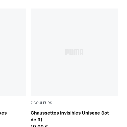
7
COULEURS
grey/white/black
xes
Chaussettes invisibles Unisexe (lot
de 3)
10,00 €