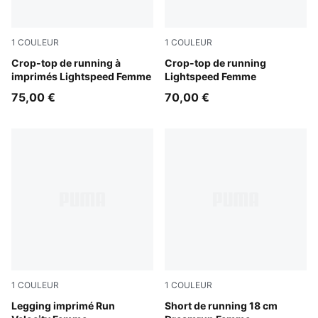
1
COULEUR
1
COULEUR
Inky Depths
Crop-top de running à
Light Lavender
Crop-top de running
imprimés Lightspeed Femme
Lightspeed Femme
75,00 €
70,00 €
1
COULEUR
1
COULEUR
Puma Black
Legging imprimé Run
Puma Black
Short de running 18 cm