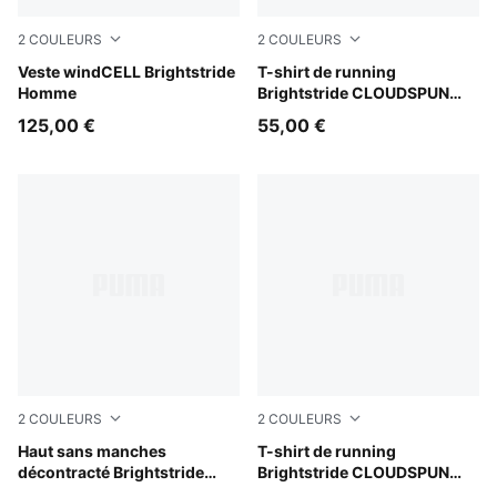
2
COULEURS
2
COULEURS
Puma Black
Veste windCELL Brightstride
Puma Black
T-shirt de running
Homme
Brightstride CLOUDSPUN
Homme
125,00 €
55,00 €
2
COULEURS
2
COULEURS
Inky Depths
Haut sans manches
Light Lavender
T-shirt de running
décontracté Brightstride
Brightstride CLOUDSPUN
CLOUDSPUN Homme
Homme