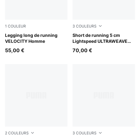
1
COULEUR
3
COULEURS
Puma Black
Legging long de running
Puma Black
Short de running 5 cm
VELOCITY Homme
Lightspeed ULTRAWEAVE
Homme
55,00 €
70,00 €
2
COULEURS
3
COULEURS