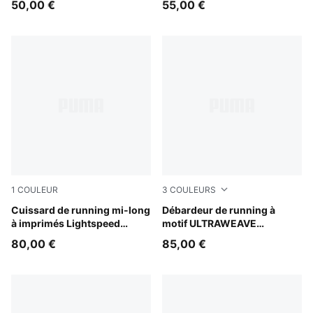
50,00 €
55,00 €
1
COULEUR
3
COULEURS
Inky Depths
Cuissard de running mi-long
Inky Depths
Débardeur de running à
à imprimés Lightspeed
motif ULTRAWEAVE
Homme
Lightspeed Homme
80,00 €
85,00 €