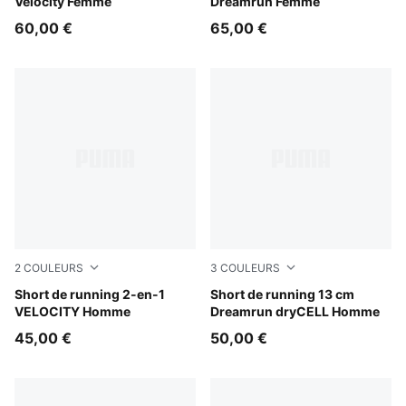
Velocity Femme
Dreamrun Femme
60,00 €
65,00 €
2
COULEURS
3
COULEURS
Puma Black
Short de running 2-en-1
Ultra Red
Short de running 13 cm
VELOCITY Homme
Dreamrun dryCELL Homme
45,00 €
50,00 €