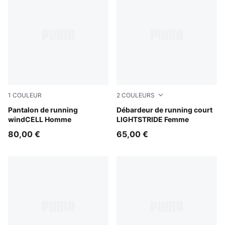
1
COULEUR
2
COULEURS
Puma Black
Pantalon de running
Créme De Mint
Débardeur de running court
windCELL Homme
LIGHTSTRIDE Femme
80,00 €
65,00 €