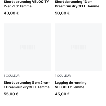
Puma Black
Short de running VELOCITY
Puma Black
Short de running 13 cm
2-en-1 3" Femme
Dreamrun dryCELL Homme
40,00 €
50,00 €
1
COULEUR
1
COULEUR
Puma Black
Short de running 8 cm 2-en-
Puma Black
Legging de running
1 Dreamrun dryCELL Femme
VELOCITY Femme
55,00 €
45,00 €