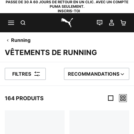
PASSE DE 30 À 60 JOURS DE RETOUR EN UN CLIC. AVEC UN COMPTE
PUMA SEULEMENT.
INSCRIS-TOI
RECHERCHE
LIVE CHAT
MON C
PA
PUMA.com
Running
VÊTEMENTS DE RUNNING
FILTRES
RECOMMANDATIONS
TRIER PAR
164 PRODUITS
164 PRODUITS