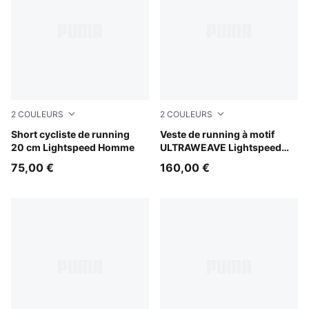
2
COULEURS
2
COULEURS
Inky Depths
Short cycliste de running
Inky Depths
Veste de running à motif
20 cm Lightspeed Homme
ULTRAWEAVE Lightspeed
Femme
75,00 €
160,00 €