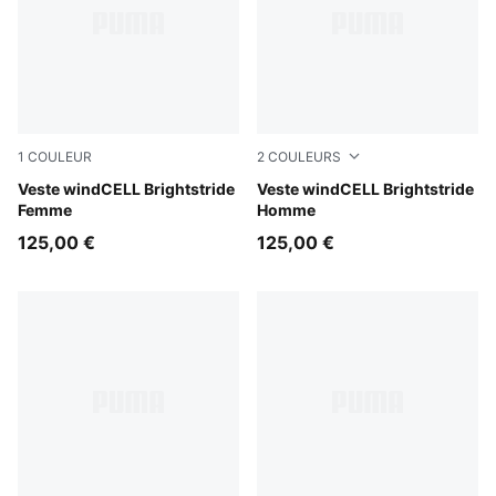
1
COULEUR
2
COULEURS
Créme De Mint
Veste windCELL Brightstride
Créme De Mint
Veste windCELL Brightstride
Femme
Homme
125,00 €
125,00 €