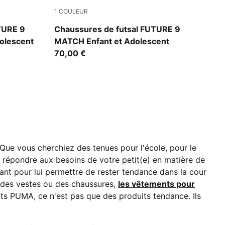
1
COULEUR
e-Ultra Red-PUMA Black
Sugared Almond-PUMA White-Ultra Red-PU
TURE 9
Chaussures de futsal FUTURE 9
olescent
MATCH Enfant et Adolescent
70,00 €
 Que vous cherchiez des tenues pour l'école, pour le
 répondre aux besoins de votre petit(e) en matière de
ant pour lui permettre de rester tendance dans la cour
, des vestes ou des chaussures,
les vêtements pour
nts PUMA, ce n'est pas que des produits tendance. Ils