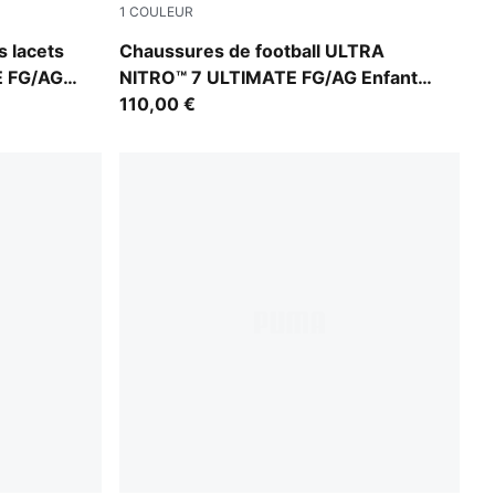
1
COULEUR
A White
Ultra Red-PUMA Black-PUMA White
s lacets
Chaussures de football ULTRA
E FG/AG
NITRO™ 7 ULTIMATE FG/AG Enfant
et Adolescent
110,00 €