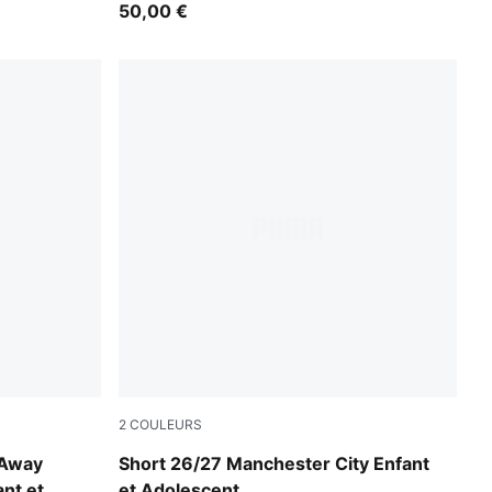
50,00 €
2
COULEURS
PUMA Black-Flaxen
 Away
Short 26/27 Manchester City Enfant
nt et
et Adolescent