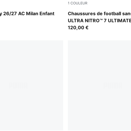
1
COULEUR
-Victory Gold
Ultra Red-PUMA Black-PUM
y 26/27 AC Milan Enfant
Chaussures de football san
ULTRA NITRO™ 7 ULTIMAT
Enfant et Adolescent
120,00 €