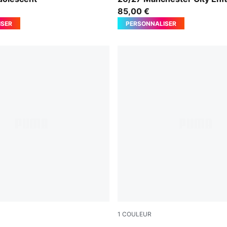
Adolescent
85,00 €
ISER
PERSONNALISER
1
COULEUR