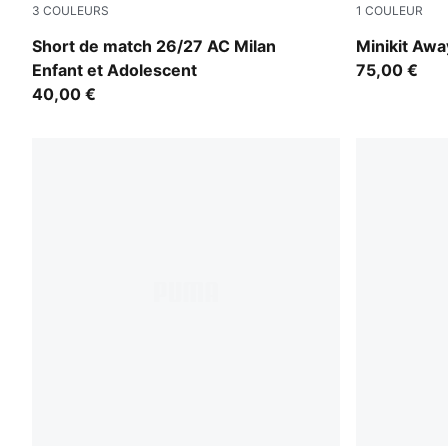
3
COULEURS
1
COULEUR
PUMA White-Victory Gold
PUMA White
Short de match 26/27 AC Milan
Minikit Awa
Enfant et Adolescent
75,00 €
40,00 €