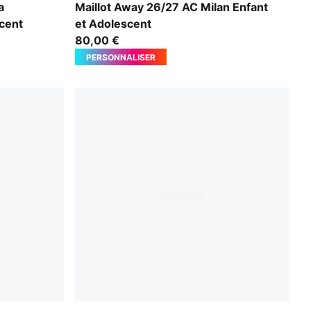
PUMA White-Victory Gold
a
Maillot Away 26/27 AC Milan Enfant
cent
et Adolescent
80,00 €
PERSONNALISER