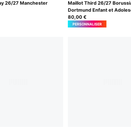
-Flaxen
Purple Glimmer-Yellow Alert
ay 26/27 Manchester
Maillot Third 26/27 Borussi
Dortmund Enfant et Adoles
80,00 €
PERSONNALISER