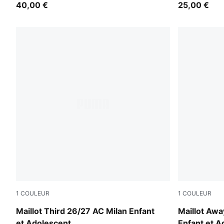
40,00 €
25,00 €
1
COULEUR
1
COULEUR
Flat Dark Gray-Glowing Red
PUMA Black
Maillot Third 26/27 AC Milan Enfant
Maillot Awa
et Adolescent
Enfant et A