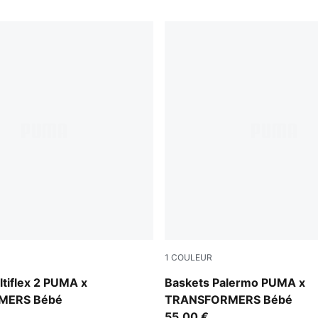
1
COULEUR
-For All Time Red-Chambray Blue
Racing Blue-PUMA Black
tiflex 2 PUMA x
Baskets Palermo PUMA x
MERS Bébé
TRANSFORMERS Bébé
55,00 €