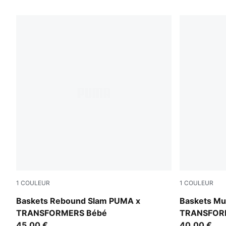
132 PRODUITS
1
COULEUR
1
COULEUR
PUMA White-PUMA Black-Bright Mango Yellow
PUMA White
Baskets Rebound Slam PUMA x
Baskets Mul
TRANSFORMERS Bébé
TRANSFOR
45,00 €
40,00 €