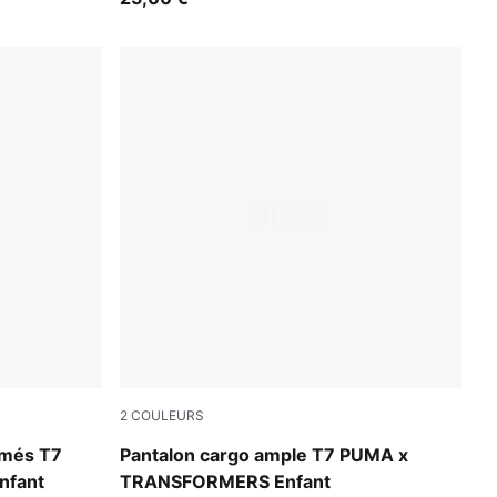
2
COULEURS
Racing Blue
imés T7
Pantalon cargo ample T7 PUMA x
nfant
TRANSFORMERS Enfant