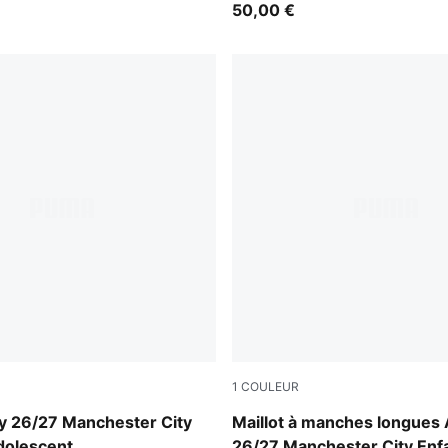
50,00 €
1
COULEUR
-Flaxen
PUMA Black-Flaxen
y 26/27 Manchester City
Maillot à manches longues
dolescent
26/27 Manchester City Enfa