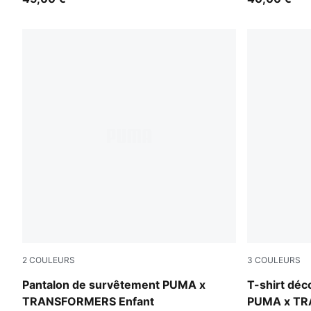
2
COULEURS
3
COULEURS
Puma Black
Chambray B
Pantalon de survêtement PUMA x
T-shirt déc
TRANSFORMERS Enfant
PUMA x TR