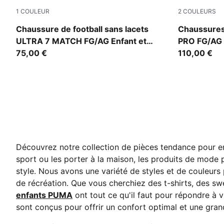
1
COULEUR
2
COULEURS
Ultra Red-PUMA Black-PUMA White
Sugared Al
Chaussure de football sans lacets
Chaussures
ULTRA 7 MATCH FG/AG Enfant et
PRO FG/AG 
Adolescent
75,00 €
110,00 €
Découvrez notre collection de pièces tendance pour enfa
sport ou les porter à la maison, les produits de mode
style. Nous avons une variété de styles et de couleurs
de récréation. Que vous cherchiez des t-shirts, des s
enfants PUMA
ont tout ce qu'il faut pour répondre à 
sont conçus pour offrir un confort optimal et une gran