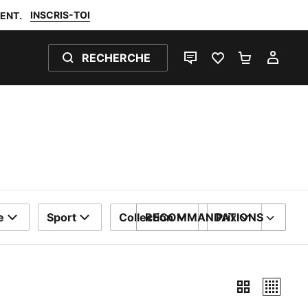
INSCRIS-TOI
ENT.
RECHERCHE
LIVE CHAT
FAVORIS 0
PANIER 0
MON
e
Sport
Collection
RECOMMANDATIONS
Prix
TRIER PAR