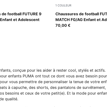
1
COULEUR
mond-PUMA White-Ultra Red-PUMA Black
Sugared Almond-PUMA Whit
 de football FUTURE 9
Chaussures de football FU
Enfant et Adolescent
MATCH FG/AG Enfant et Ad
70,00 €
nts, conçue pour les aider à rester cool, stylés et actifs.
 pour enfants PUMA ont tout ce dont vous avez besoin pour
 pour vous permettre de personnaliser la tenue de votre enf
weats à capuche, des shorts, des pantalons de survêtement
vos besoins et ceux de votre petit(e). Et la mode pour enfa
de qualité.