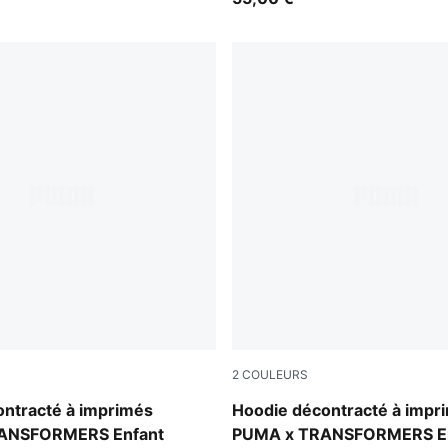
2
COULEURS
lue
Racing Blue
ontracté à imprimés
Hoodie décontracté à impr
ANSFORMERS Enfant
PUMA x TRANSFORMERS E