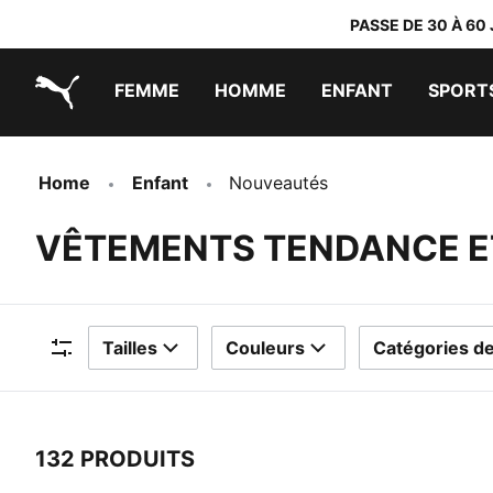
PASSE DE 30 À 60
FEMME
HOMME
ENFANT
SPORT
PUMA.com
PUMA x TRANSFORMERS
PUMA x DORA THE EXPLORER
Chaussures faciles à enfiler
Vêtements à moins de 40 €
Home
Enfant
Nouveautés
VÊTEMENTS TENDANCE E
Tailles
Couleurs
Catégories de
Filtres
132 PRODUITS