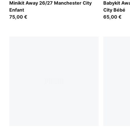
PUMA Black-Flaxen
PUMA Black
Minikit Away 26/27 Manchester City
Babykit Aw
Enfant
City Bébé
75,00 €
65,00 €