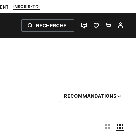
INSCRIS-TOI
ENT.
RECHERCHE
LIVE CHAT
FAVORIS 0
PANIER 0
MON
RECOMMANDATIONS
TRIER PAR