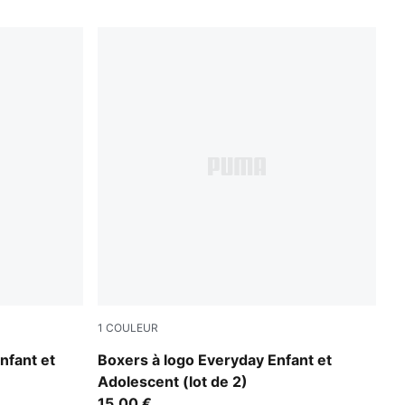
1
COULEUR
black
fant et
Boxers à logo Everyday Enfant et
Adolescent (lot de 2)
15,00 €