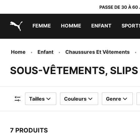
PASSE DE 30 À 60
FEMME
HOMME
ENFANT
SPORT
PUMA.com
PUMA x TRANSFORMERS
PUMA x DORA THE EXPLORER
Chaussures faciles à enfiler
Vêtements à moins de 40 €
Home
Enfant
Chaussures Et Vêtements
SOUS-VÊTEMENTS, SLIPS
Tailles
Couleurs
Genre
Filtres
7 PRODUITS