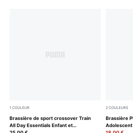
7 PRODUITS
1
COULEUR
2
COULEURS
Fuchsia Glow
Puma Black
Brassière de sport crossover Train
Brassière 
All Day Essentials Enfant et
Adolescent
Adolescent
25,00 €
18,00 €