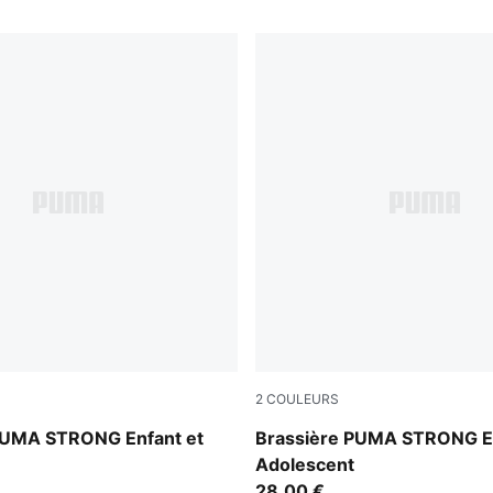
2
COULEURS
PUMA Black-Fuchsia Glow
PUMA STRONG Enfant et
Brassière PUMA STRONG En
Adolescent
28,00 €