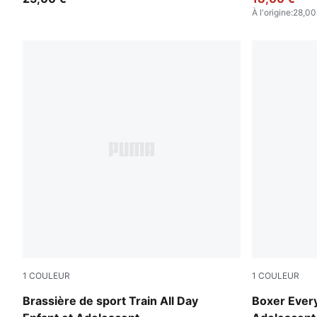
À l'origine
:
28,00
1
COULEUR
1
COULEUR
Puma Black
black / vari
Brassière de sport Train All Day
Boxer Every