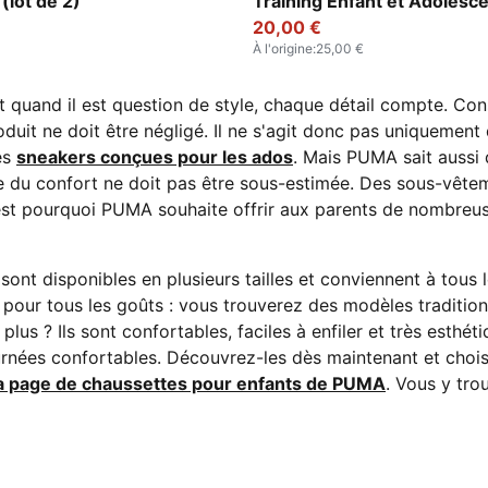
(lot de 2)
Training Enfant et Adolesc
20,00 €
À l'origine
:
25,00 €
l. Et quand il est question de style, chaque détail compte. 
duit ne doit être négligé.
Il ne s'agit donc pas uniquemen
es
sneakers conçues pour les ados
. Mais PUMA sait aussi q
ce du confort ne doit pas être sous-estimée. Des sous-vête
est pourquoi PUMA souhaite offrir aux parents de nombreuses
 sont disponibles en plusieurs tailles et conviennent à tou
 pour tous les goûts : vous trouverez des modèles tradition
s ? Ils sont confortables, faciles à enfiler et très esthétiq
rnées confortables. Découvrez-les dès maintenant et chois
a page de chaussettes pour enfants de PUMA
. Vous y tro