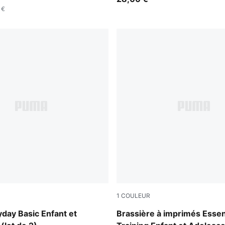
 €
1
COULEUR
ous logo colors
Puma Black
day Basic Enfant et
Brassière à imprimés Essen