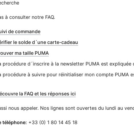
echerche
as à consulter notre FAQ.
(
s’ouvre dans une nouvelle fenêtre
)
uivi de commande
(
s’ouvre dans une nouvel
érifier le solde d´une carte-cadeau
rouver ma taille PUMA
a procédure d´inscrire à la newsletter PUMA est expliquée d
a procédure à suivre pour réinitialiser mon compte PUMA e
écouvre la FAQ et les réponses ici
ssi nous appeler. Nos lignes sont ouvertes du lundi au vend
e téléphone:
+33 (0) 1 80 14 45 18