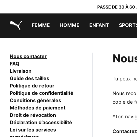
PASSE DE 30 À 60
FEMME
HOMME
ENFANT
SPORT
PUMA.com
PUMA x TRANSFORMERS
PUMA x DORA THE EXPLORER
Chaussures faciles à enfiler
Vêtements à moins de 40 €
Nous
Nous contacter
FAQ
Livraison
Guide des tailles
Tu peux no
Politique de retour
Politique de confidentialité
Nous recom
Conditions générales
copie de fa
Méthodes de paiement
Droit de révocation
*Ton navig
Déclaration d’accessibilité
Loi sur les services
Contactez