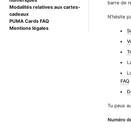
numériques
barre de r
Modalités relatives aux cartes-
cadeaux
N’hésite p
PUMA Cards FAQ
Mentions légales
S
V
T
L
L
FAQ
D
Tu peux au
​Numéro d