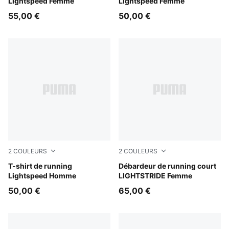
Lightspeed Femme
Lightspeed Femme
55,00 €
50,00 €
2
COULEURS
2
COULEURS
Ultra Red
T-shirt de running
Créme De Mint
Débardeur de running court
Lightspeed Homme
LIGHTSTRIDE Femme
50,00 €
65,00 €