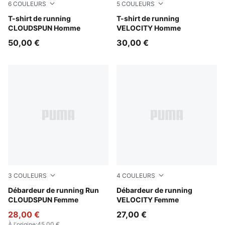
6
COULEURS
5
COULEURS
Créme De Mint
T-shirt de running
Puma Black
T-shirt de running
CLOUDSPUN Homme
VELOCITY Homme
50,00 €
30,00 €
3
COULEURS
4
COULEURS
Apple Spritz
Débardeur de running Run
Light Lavender
Débardeur de running
CLOUDSPUN Femme
VELOCITY Femme
28,00 €
27,00 €
À l'origine
:
45,00 €