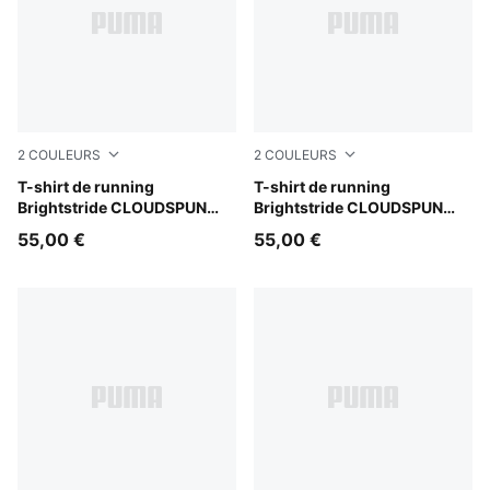
2
COULEURS
2
COULEURS
Puma Black
T-shirt de running
Light Lavender
T-shirt de running
Brightstride CLOUDSPUN
Brightstride CLOUDSPUN
Homme
Homme
55,00 €
55,00 €