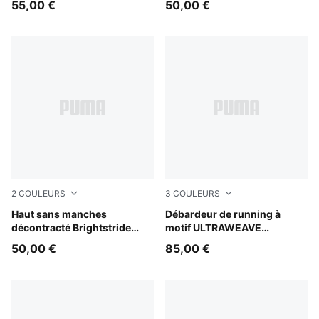
55,00 €
50,00 €
2
COULEURS
3
COULEURS
Puma Black
Haut sans manches
Inky Depths
Débardeur de running à
décontracté Brightstride
motif ULTRAWEAVE
CLOUDSPUN Homme
Lightspeed Homme
50,00 €
85,00 €