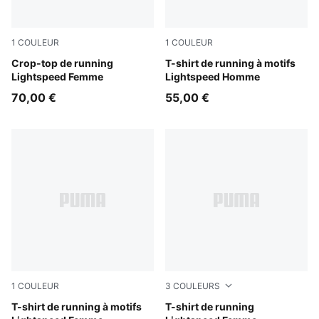
1
COULEUR
1
COULEUR
Light Lavender
Crop-top de running
Inky Depths
T-shirt de running à motifs
Lightspeed Femme
Lightspeed Homme
70,00 €
55,00 €
1
COULEUR
3
COULEURS
Inky Depths
T-shirt de running à motifs
Ultra Red
T-shirt de running