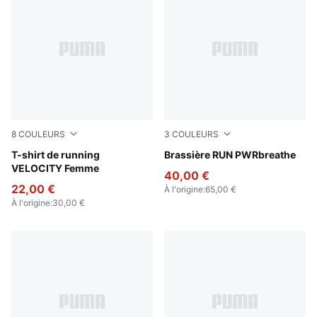
8
COULEURS
3
COULEURS
Puma White
T-shirt de running
Puma Black
Brassière RUN PWRbreathe
VELOCITY Femme
40,00 €
22,00 €
À l'origine
:
65,00 €
À l'origine
:
30,00 €