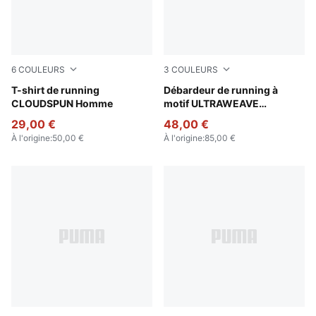
6
COULEURS
3
COULEURS
Puma White
T-shirt de running
Poison Pink
Débardeur de running à
CLOUDSPUN Homme
motif ULTRAWEAVE
Lightspeed Homme
29,00 €
48,00 €
À l'origine
:
50,00 €
À l'origine
:
85,00 €