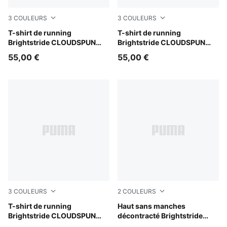
3
COULEURS
3
COULEURS
Light Lavender
T-shirt de running
Inky Depths
T-shirt de running
Brightstride CLOUDSPUN
Brightstride CLOUDSPUN
Femme
Femme
55,00 €
55,00 €
3
COULEURS
2
COULEURS
Puma Black
T-shirt de running
Inky Depths
Haut sans manches
Brightstride CLOUDSPUN
décontracté Brightstride
Femme
CLOUDSPUN Homme