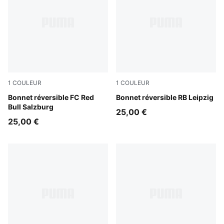
1
COULEUR
1
COULEUR
Flat Dark Gray-Team Regal Red
Bonnet réversible FC Red
Dark Crimson-Elektro Blue
Bonnet réversible RB Leipzig
Bull Salzburg
25,00 €
25,00 €