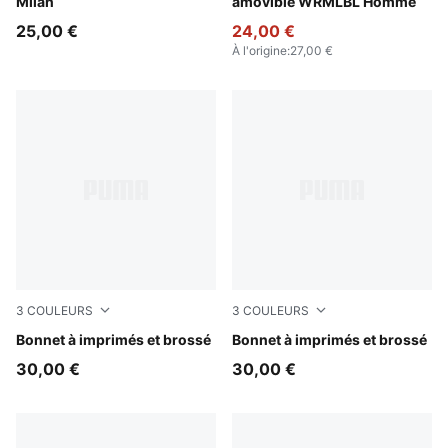
Milan
amovible WRMLBL Homme
25,00 €
24,00 €
À l'origine
:
27,00 €
3
COULEURS
3
COULEURS
Dusky Rosewood
Bonnet à imprimés et brossé
Blue Guppy
Bonnet à imprimés et brossé
30,00 €
30,00 €