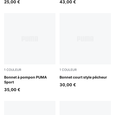
25,00 €
43,00 €
1
COULEUR
1
COULEUR
PUMA Black-Shady Gray
Bonnet à pompon PUMA
Puma Black
Bonnet court style pêcheur
Sport
30,00 €
35,00 €