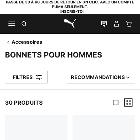
PASSE DE 30 À 60 JOURS DE RETOUR EN UN CLIC. AVEC UN COMPTE
PUMA SEULEMENT.
INSCRIS-TOI
RECHERCHE
LIVE CHAT
MON C
PA
PUMA.com
Accessoires
BONNETS POUR HOMMES
FILTRES
RECOMMANDATIONS
TRIER PAR
30 PRODUITS
30 PRODUITS