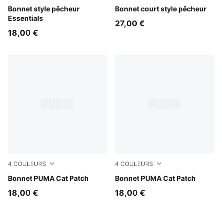
Puma Black
Bonnet style pêcheur
PUMA Navy
Bonnet court style pêcheur
Essentials
27,00 €
18,00 €
4
COULEURS
4
COULEURS
Mauve Glow
Bonnet PUMA Cat Patch
Silver Fog
Bonnet PUMA Cat Patch
18,00 €
18,00 €