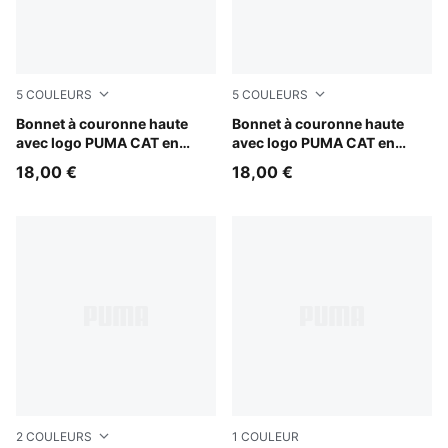
5
COULEURS
5
COULEURS
Alpine Snow
Bonnet à couronne haute
Puma Black
Bonnet à couronne haute
avec logo PUMA CAT en
avec logo PUMA CAT en
métal
métal
18,00 €
18,00 €
2
COULEURS
1
COULEUR