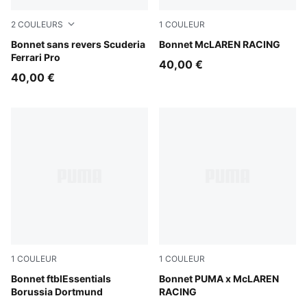
2
COULEURS
1
COULEUR
Rosso Corsa
Bonnet sans revers Scuderia
Puma Black
Bonnet McLAREN RACING
Ferrari Pro
40,00 €
40,00 €
1
COULEUR
1
COULEUR
PUMA Black-Faster Yellow
Bonnet ftblEssentials
Papaya
Bonnet PUMA x McLAREN
Borussia Dortmund
RACING