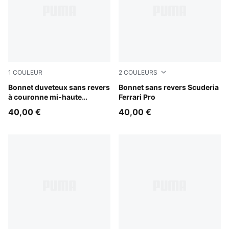
1
COULEUR
2
COULEURS
Lime Pow-Mustard Seed-Red Flash
Bonnet duveteux sans revers
Puma Black
Bonnet sans revers Scuderia
à couronne mi-haute
Ferrari Pro
LaFrancé Heem Aerospace
40,00 €
40,00 €