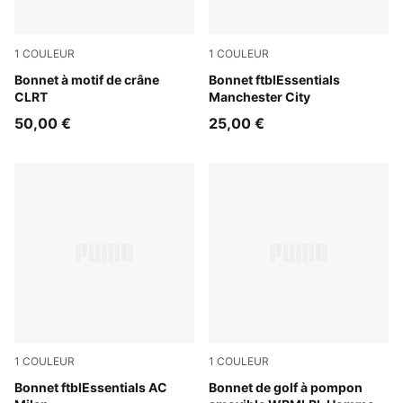
1
COULEUR
1
COULEUR
Evening Blue-PUMA Black
Bonnet à motif de crâne
Icy Blue-PUMA White
Bonnet ftblEssentials
CLRT
Manchester City
50,00 €
25,00 €
1
COULEUR
1
COULEUR
PUMA Black-For All Time Red
Bonnet ftblEssentials AC
Puma Black
Bonnet de golf à pompon