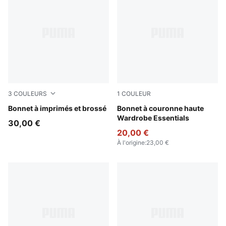
3
COULEURS
1
COULEUR
Puma Black
Bonnet à imprimés et brossé
Alpine Snow
Bonnet à couronne haute
Wardrobe Essentials
30,00 €
20,00 €
À l'origine
:
23,00 €